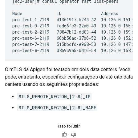
[ec2-user]# consul operator raft list-peers

Node              ID                Address        
prc-test-1-2119   d1361917-b244-42  10.126.0.151:83
prc-test-0-2119   fad66fc3-22a0-43  10.126.0.155:83
prc-test-2-2119   78847b12-dd83-44  10.126.0.159:83
prc-test-6-2119   60bb50ac-37b6-52  10.126.0.152:83
prc-test-7-2119   515bbdfd-e968-53  10.126.0.147:83
prc-test-8-2119   d869c9a5-b4f6-54  10.126.0.158:8
O mTLS da Apigee foi testado em dois data centers. Você
pode, entretanto, especificar configurações de até oito data
centers usando os seguintes propriedades:
MTLS_REMOTE_REGION_[2-8]_IP
MTLS_REMOTE_REGION_[2-8]_NAME
Isso foi útil?