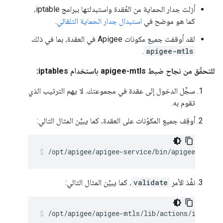
أزلت جدار الحماية من العُقدة واستبدلتها ببرامج iptable،
كما هو موضح في
استبدال جدار الحماية التلقائي
.
لقد أوقفت جميع مكونات Apigee في العقدة، بما في ذلك
.
apigee-mtls
للتحقّق من نجاح ضبط apigee-mtls باستخدام iptables:
سجِّل الدخول إلى عقدة في مجموعتك. لا يهم الترتيب الذي
تقوم به.
أوقِف جميع المكوّنات على العقدة، كما يبيِّن المثال التالي:
/opt/apigee/apigee-service/bin/apigee-all st
نفِّذ الأمر
validate
، كما يبيِّن المثال التالي:
/opt/apigee/apigee-mtls/lib/actions/iptable