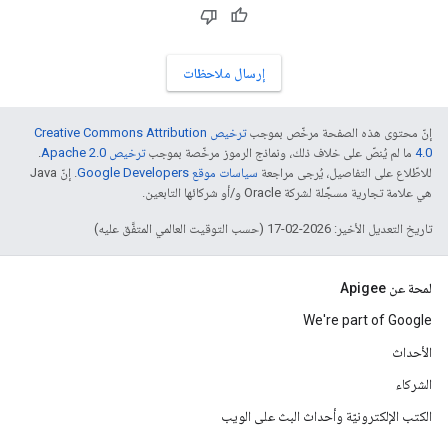
إرسال ملاحظات
إنّ محتوى هذه الصفحة مرخّص بموجب
ترخيص Creative Commons Attribution
4.0‏
ما لم يُنصّ على خلاف ذلك، ونماذج الرموز مرخّصة بموجب
ترخيص Apache 2.0‏
.
للاطّلاع على التفاصيل، يُرجى مراجعة
سياسات موقع Google Developers‏
. إنّ Java
هي علامة تجارية مسجَّلة لشركة Oracle و/أو شركائها التابعين.
تاريخ التعديل الأخير: 2026-02-17 (حسب التوقيت العالمي المتفَّق عليه)
لمحة عن Apigee
We're part of Google
الأحداث
الشركاء
الكتب الإلكترونيّة وأحداث البث على الويب