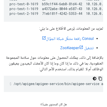
prc-test-0-1619  b59c1f44-6eb0-81d4-42  10.126.0.98
prc-test-1-1619  a4372a6e-8044-e587-43  10.126.0.14
prc-test-2-1619  71eb181f-4242-5353-44  10.126.0.1
لمزيد من المعلومات، يُرجى الاطّلاع على ما يلي:
Consul رافعة مشغِّل شبكة الجوّال
تشغيل ZooKeeper
بالإضافة إلى ذلك، يمكنك الحصول على معلومات حول سلامة المجموعة
العنقودية، بما في ذلك ما إذا كان وما إذا كان الأعضاء البعيدون يعيقون
الوظائف أم لا. للقيام بذلك، استخدم الأمر التالي:
/opt/apigee/apigee-service/bin/apigee-service ap
هل كان المحتوى مفيدًا؟