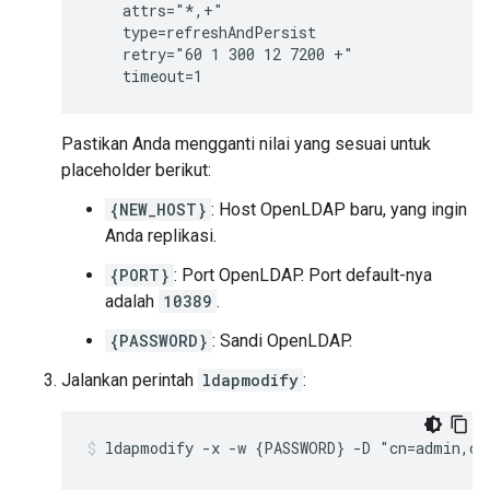
    attrs="*,+"

    type=refreshAndPersist

    retry="60 1 300 12 7200 +"

    timeout=1
Pastikan Anda mengganti nilai yang sesuai untuk
placeholder berikut:
{NEW_HOST}
: Host OpenLDAP baru, yang ingin
Anda replikasi.
{PORT}
: Port OpenLDAP. Port default-nya
adalah
10389
.
{PASSWORD}
: Sandi OpenLDAP.
Jalankan perintah
ldapmodify
:
ldapmodify -x -w {PASSWORD} -D "cn=admin,cn