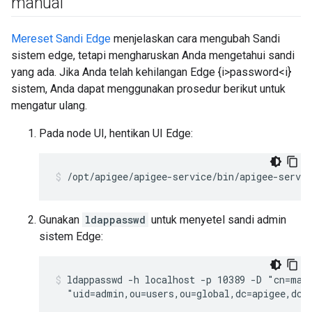
manual
Mereset Sandi Edge
menjelaskan cara mengubah Sandi
sistem edge, tetapi mengharuskan Anda mengetahui sandi
yang ada. Jika Anda telah kehilangan Edge {i>password<i}
sistem, Anda dapat menggunakan prosedur berikut untuk
mengatur ulang.
Pada node UI, hentikan UI Edge:
/opt/apigee/apigee-service/bin/apigee-servic
Gunakan
ldappasswd
untuk menyetel sandi admin
sistem Edge:
ldappasswd -h localhost -p 10389 -D "cn=man
  "uid=admin,ou=users,ou=global,dc=apigee,dc=