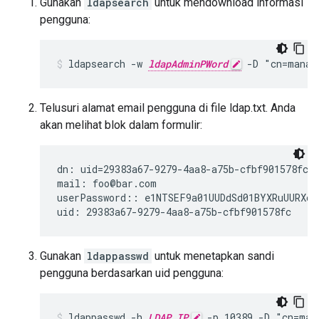
Gunakan
ldapsearch
untuk mendownload informasi
pengguna:
ldapsearch -w 
ldapAdminPWord
 -D "cn=manag
Telusuri alamat email pengguna di file ldap.txt. Anda
akan melihat blok dalam formulir:
dn: uid=29383a67-9279-4aa8-a75b-cfbf901578fc,o
mail: foo@bar.com

userPassword:: e1NTSEF9a01UUDdSd01BYXRuUURXdX
uid: 29383a67-9279-4aa8-a75b-cfbf901578fc
Gunakan
ldappasswd
untuk menetapkan sandi
pengguna berdasarkan uid pengguna:
ldappasswd -h 
LDAP_IP
 -p 10389 -D "cn=man