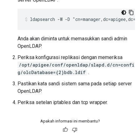
ldapsearch -W -D "cn=manager,dc=apigee,dc=c
Anda akan diminta untuk memasukkan sandi admin
OpenLDAP.
Periksa konfigurasi replikasi dengan memeriksa
/opt/apigee/conf/openldap/slapd.d/cn=confi
g/olcDatabase={2}bdb.ldif
.
Pastikan kata sandi sistem sama pada setiap server
OpenLDAP.
Periksa setelan iptables dan tcp wrapper.
Apakah informasi ini membantu?