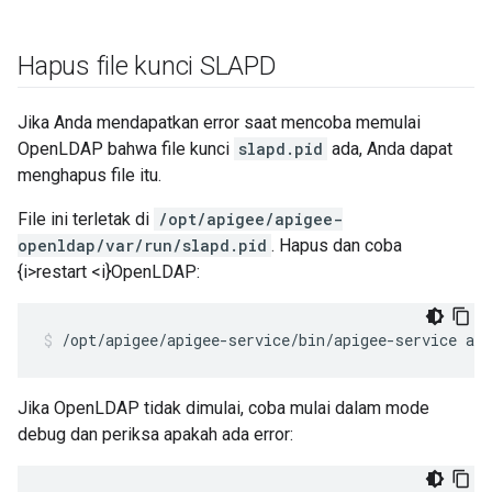
Hapus file kunci SLAPD
Jika Anda mendapatkan error saat mencoba memulai
OpenLDAP bahwa file kunci
slapd.pid
ada, Anda dapat
menghapus file itu.
File ini terletak di
/opt/apigee/apigee-
openldap/var/run/slapd.pid
. Hapus dan coba
{i>restart <i}OpenLDAP:
/opt/apigee/apigee-service/bin/apigee-service api
Jika OpenLDAP tidak dimulai, coba mulai dalam mode
debug dan periksa apakah ada error: