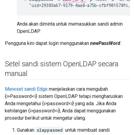
  "uid=29383a67-9279-4aa8-a75b-cfbf901578fc,o
Anda akan diminta untuk memasukkan sandi admin
OpenLDAP.
Pengguna kini dapat login menggunakan
newPassWord
.
Setel sandi sistem Open
LDAP secara
manual
Mereset sandi Edge
menjelaskan cara mengubah
{i>Password<i} sistem OpenLDAP tetapi mengharuskan
Anda mengetahui {i>password<i} yang ada. Jika Anda
kehilangan {i>password<i}, Anda dapat menggunakan
prosedur berikut untuk mengatur ulang.
Gunakan
slappasswd
untuk membuat sandi