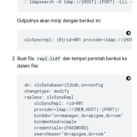
ldapsearch -H ldap://{HOST}:{PORT} -LLL -x 
Outputnya akan mirip dengan berikut ini:
olcSyncrepl: {0}rid=001 provider=ldap://{HOST
Buat file
repl.lidf
dan tempel perintah berikut ke
dalam file:
dn: olcDatabase={2}bdb,cn=config

changetype: modify

replace: olcSyncRepl

    olcSyncRepl: rid=001

    provider=ldap://{NEW_HOST}:{PORT}/

    binddn="cn=manager,dc=apigee,dc=com"

    bindmethod=simple

    credentials={PASSWORD}

    searchbase="dc=apigee,dc=com"
