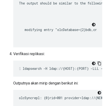
The output should be similar to the following
modifying entry "olcDatabase={2}bdb,cn=con
Verifikasi replikasi:
ldapsearch -H ldap://{HOST}:{PORT} -LLL -x 
Outputnya akan mirip dengan berikut ini:
olcSyncrepl: {0}rid=001 provider=ldap://{NEW_