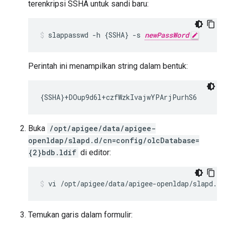
terenkripsi SSHA untuk sandi baru:
slappasswd -h {SSHA} -s 
newPassWord
Perintah ini menampilkan string dalam bentuk:
{SSHA}+DOup9d6l+czfWzkIvajwYPArjPurhS6
Buka
/opt/apigee/data/apigee-
openldap/slapd.d/cn=config/olcDatabase=
{2}bdb.ldif
di editor:
vi /opt/apigee/data/apigee-openldap/slapd.d/
Temukan garis dalam formulir: