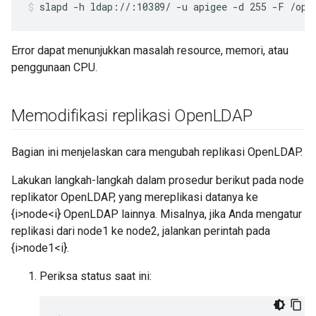
slapd -h ldap://:10389/ -u apigee -d 255 -F /opt
Error dapat menunjukkan masalah resource, memori, atau
penggunaan CPU.
Memodifikasi replikasi Open
LDAP
Bagian ini menjelaskan cara mengubah replikasi OpenLDAP.
Lakukan langkah-langkah dalam prosedur berikut pada node
replikator OpenLDAP, yang mereplikasi datanya ke
{i>node<i} OpenLDAP lainnya. Misalnya, jika Anda mengatur
replikasi dari node1 ke node2, jalankan perintah pada
{i>node1<i}.
Periksa status saat ini: