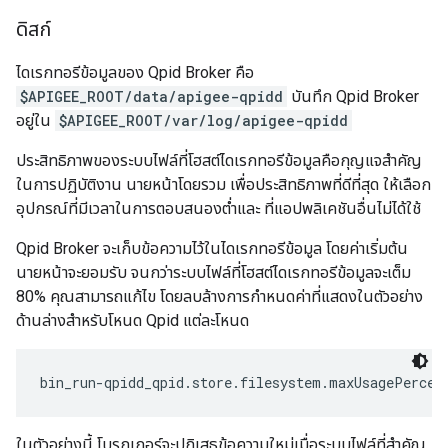
ดิสก์
ไดเรกทอรีข้อมูลของ Qpid Broker คือ
$APIGEE_ROOT/data/apigee-qpidd
บันทึก Qpid Broker
อยู่ใน
$APIGEE_ROOT/var/log/apigee-qpidd
ประสิทธิภาพของระบบไฟล์ที่โฮสต์ไดเรกทอรีข้อมูลคือกุญแจสำคัญ
ในการปฏิบัติงาน นายหน้าโดยรวม เพื่อประสิทธิภาพที่ดีที่สุด ให้เลือก
อุปกรณ์ที่มีเวลาในการตอบสนองต่ำและ ที่แอปพลิเคชันอื่นไม่ได้ใช้
Qpid Broker จะเก็บข้อความไว้ในไดเรกทอรีข้อมูล โดยค่าเริ่มต้น
นายหน้าจะยอมรับ จนกว่าระบบไฟล์ที่โฮสต์ไดเรกทอรีข้อมูลจะเต็ม
80% คุณสามารถแก้ไข โดยลบล้างการกำหนดค่าที่แสดงในตัวอย่าง
ด้านล่างสำหรับโหนด Qpid แต่ละโหนด
bin_run-qpidd_qpid.store.filesystem.maxUsagePercen
ในตัวอย่างนี้ โบรกเกอร์จะปฏิเสธข้อความใหม่เมื่อระบบไฟล์ที่สำคัญ