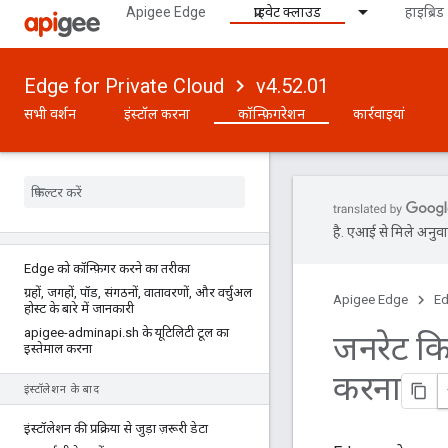
Apigee Edge
प्राइवेट क्लाउड
हाइब्रिड
Edge for Private Cloud
v4.52.01
सभी वर्शन
इंस्टॉल करना
कॉन्फ़िगरेशन
कार्रवाइयां
वर्शन 4
.
52
.
01
है. एआई से मिले अनुवाद
Edge को कॉन्फ़िगर करने का तरीका
ग्रहों
,
जगहों
,
पॉड
,
संगठनों
,
वातावरणों
,
और वर्चुअल
Apigee Edge
Ed
होस्ट के बारे में जानकारी
apigee-adminapi
.
sh के यूटिलिटी टूल का
जनरेट कि
इस्तेमाल करना
करना
इंस्टॉलेशन के बाद
इंस्टॉलेशन की प्रक्रिया से जुड़ा ज़रूरी डेटा