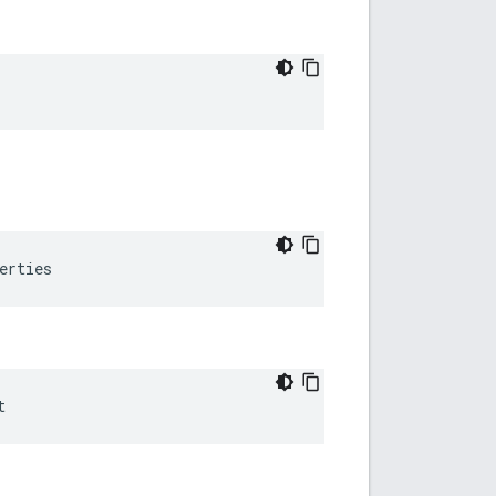
erties
t