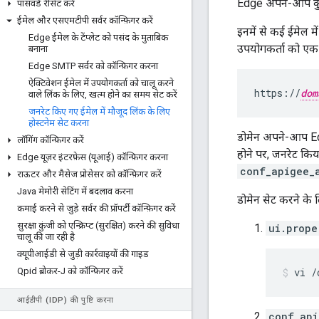
Edge अपने-आप कुछ इ
पासवर्ड रीसेट करें
ईमेल और एसएमटीपी सर्वर कॉन्फ़िगर करें
इनमें से कई ईमेल म
Edge ईमेल के टेंप्लेट को पसंद के मुताबिक
उपयोगकर्ता को एक ई
बनाना
Edge SMTP सर्वर को कॉन्फ़िगर करना
ऐक्टिवेशन ईमेल में उपयोगकर्ता को चालू करने
https://
dom
वाले लिंक के लिए
,
खत्म होने का समय सेट करें
जनरेट किए गए ईमेल में मौजूद लिंक के लिए
होस्टनेम सेट करना
डोमेन अपने-आप Edg
लॉगिंग कॉन्फ़िगर करें
होने पर, जनरेट किय
Edge यूज़र इंटरफ़ेस (यूआई) कॉन्फ़िगर करना
conf_apigee_
राऊटर और मैसेज प्रोसेसर को कॉन्फ़िगर करें
Java मेमोरी सेटिंग में बदलाव करना
डोमेन सेट करने के 
कमाई करने से जुड़े सर्वर की प्रॉपर्टी कॉन्फ़िगर करें
सुरक्षा कुंजी को एन्क्रिप्ट (सुरक्षित) करने की सुविधा
ui.prope
चालू की जा रही है
क्यूपीआईडी से जुड़ी कार्रवाइयों की गाइड
Qpid ब्रोकर-J को कॉन्फ़िगर करें
vi /
आईडीपी (ID
P) की पुष्टि करना
conf_api