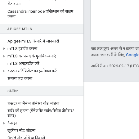
सेट करना
Cassandra Internode एन्क्रिप्शन को सक्षम
करना
APIGEE M
TLS
Apigee m
TLS के बारे में जानकारी
m
TLS इंस्टॉल करना
जब तक कुछ अलग से न बताया जाए
ज़्यादा जानकारी के लिए,
Google 
m
TLS को पसंद के मुताबिक बनाएं
m
TLS अनइंस्टॉल करें
आखिरी बार 2026-02-17 (UTC)
कस्टम सर्टिफ़िकेट का इस्तेमाल करें
समस्या हल करना
स्केलिंग:
Apigee के बारे में
We're part of Google
राऊटर या मैसेज प्रोसेसर नोड जोड़ना
सर्वर को हटाना (मैनेजमेंट सर्वर
/
मैसेज प्रोसेसर
/
इवेंट
रॉटर)
पार्टनर
कैसंड्रा
ज़ूकीपर नोड जोड़ना
ई-किताबें और वेबकास्ट
Qpid नोड जोड़ें या निकालें