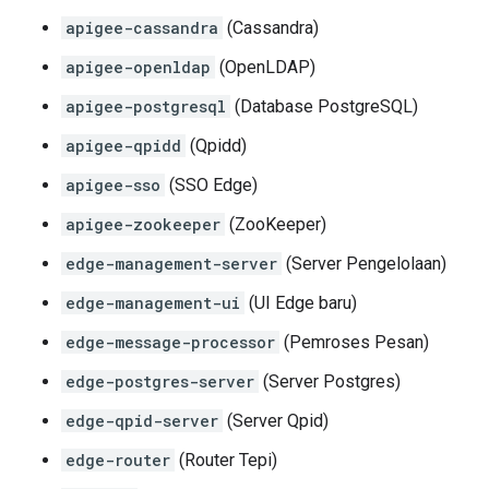
apigee-cassandra
(Cassandra)
apigee-openldap
(OpenLDAP)
apigee-postgresql
(Database PostgreSQL)
apigee-qpidd
(Qpidd)
apigee-sso
(SSO Edge)
apigee-zookeeper
(ZooKeeper)
edge-management-server
(Server Pengelolaan)
edge-management-ui
(UI Edge baru)
edge-message-processor
(Pemroses Pesan)
edge-postgres-server
(Server Postgres)
edge-qpid-server
(Server Qpid)
edge-router
(Router Tepi)