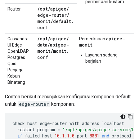
permintaan kustom
/
opt
/
apigee
/
Router
edge-router
/
monit
/
default
.
conf
/
opt
/
apigee
/
apigee-
Cassandra
Pemeriksaan
data
/
apigee-
monit
UI Edge
:
monit
/
monit
.
OpenLDAP
Layanan sedang
conf
Postgres
berjalan
Qpid
Penjaga
Kebun
Binatang
Contoh berikut menunjukkan konfigurasi komponen default
untuk
edge-router
komponen:
check
host
edge
-
router
with
address
localhost
restart
program
=
"/opt/apigee/apigee-service/bi
if
failed
host
10.1.1.0
port
8081
and
protocol
ht