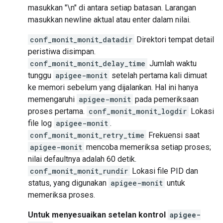
masukkan "\n" di antara setiap batasan. Larangan
masukkan newline aktual atau enter dalam nilai.
conf_monit_monit_datadir
Direktori tempat detail
peristiwa disimpan.
conf_monit_monit_delay_time
Jumlah waktu
tunggu
apigee-monit
setelah pertama kali dimuat
ke memori sebelum yang dijalankan. Hal ini hanya
memengaruhi
apigee-monit
pada pemeriksaan
proses pertama.
conf_monit_monit_logdir
Lokasi
file log
apigee-monit
.
conf_monit_monit_retry_time
Frekuensi saat
apigee-monit
mencoba memeriksa setiap proses;
nilai defaultnya adalah 60 detik.
conf_monit_monit_rundir
Lokasi file PID dan
status, yang digunakan
apigee-monit
untuk
memeriksa proses.
Untuk menyesuaikan setelan kontrol
apigee-