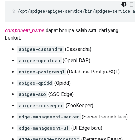
/opt/apigee/apigee-service/bin/apigee-service ap
component_name
dapat berupa salah satu dari yang
berikut:
apigee-cassandra
(Cassandra)
apigee-openldap
(OpenLDAP)
apigee-postgresql
(Database PostgreSQL)
apigee-qpidd
(Qpidd)
apigee-sso
(SSO Edge)
apigee-zookeeper
(ZooKeeper)
edge-management-server
(Server Pengelolaan)
edge-management-ui
(UI Edge baru)
edge-message-processor
(Pemroses Pesan)