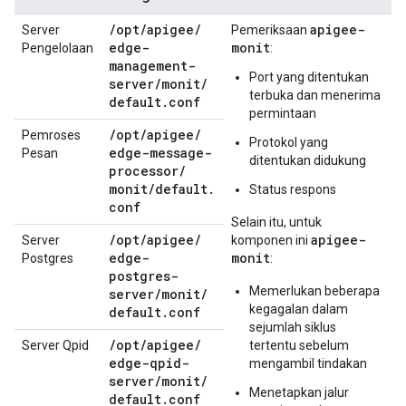
/
opt
/
apigee
/
apigee-
Server
Pemeriksaan
edge-
monit
Pengelolaan
:
management-
Port yang ditentukan
server
/
monit
/
terbuka dan menerima
default
.
conf
permintaan
/
opt
/
apigee
/
Pemroses
Protokol yang
edge-message-
Pesan
ditentukan didukung
processor
/
monit
/
default
.
Status respons
conf
Selain itu, untuk
/
opt
/
apigee
/
apigee-
Server
komponen ini
edge-
monit
Postgres
:
postgres-
Memerlukan beberapa
server
/
monit
/
kegagalan dalam
default
.
conf
sejumlah siklus
/
opt
/
apigee
/
Server Qpid
tertentu sebelum
edge-qpid-
mengambil tindakan
server
/
monit
/
Menetapkan jalur
default
.
conf