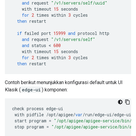
and
request
"/v1/servers/self/uuid"
with
timeout
15
seconds
for
2
times
within
3
cycles
then
restart
if
failed
port
15999
and
protocol
http
and
request
"/v1/servers/self"
and
status
 < 
600
with
timeout
15
seconds
for
2
times
within
3
cycles
then
restart
Contoh berikut menunjukkan konfigurasi default untuk UI
Klasik (
edge-ui
) komponen:
check
process
edge
-
ui
with
pidfile
/
opt
/
apigee
/
var
/
run
/
edge
-
ui
/
edge
-
ui
.
p
start
program
=
"/opt/apigee/apigee-service/bin/a
stop
program
=
"/opt/apigee/apigee-service/bin/ap