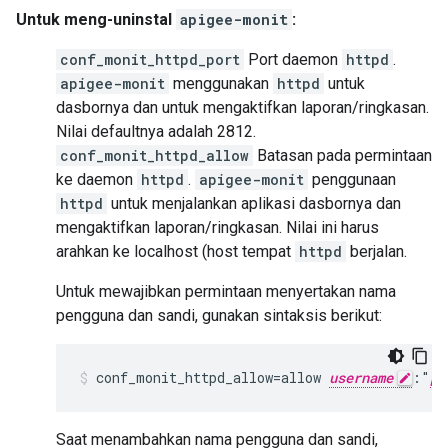
Untuk meng-uninstal
apigee-monit
:
conf_monit_httpd_port
Port daemon
httpd
.
apigee-monit
menggunakan
httpd
untuk
dasbornya dan untuk mengaktifkan laporan/ringkasan.
Nilai defaultnya adalah 2812.
conf_monit_httpd_allow
Batasan pada permintaan
ke daemon
httpd
.
apigee-monit
penggunaan
httpd
untuk menjalankan aplikasi dasbornya dan
mengaktifkan laporan/ringkasan. Nilai ini harus
arahkan ke localhost (host tempat
httpd
berjalan.
Untuk mewajibkan permintaan menyertakan nama
pengguna dan sandi, gunakan sintaksis berikut:
conf_monit_httpd_allow=allow 
username
:"
pa
Saat menambahkan nama pengguna dan sandi,