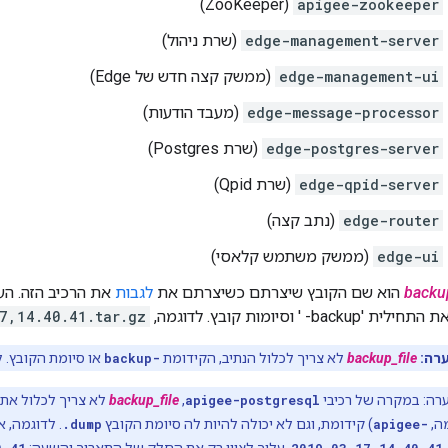
(ZooKeeper)
apigee-zookeeper
edge-management-server
(שרת ניהול)
edge-management-ui
(ממשק קצה חדש של Edge)
edge-message-processor
(מעבד הודעות)
edge-postgres-server
(שרת Postgres)
edge-qpid-server
(שרת Qpid)
edge-router
(נתב קצה)
edge-ui
(ממשק משתמש קלאסי)
backup
הוא שם הקובץ שיצרתם כשיצרתם את
לגבות
את הרכיב הזה. הע
ת 'backup- ' וסיומות קובץ. לדוגמה,
7,14.40.41.tar.gz
רה:
backup_file
לא צריך לכלול הנתיב, הקידומת
backup-
או סיומת הקובץ. 
רה: במקרה של רכיבי
apigee-postgresql
,
backup_file
לא צריך לכלול את 
ה,
apigee-
) קידומת, וגם לא יכולה להיות לה סיומת הקובץ
.dump
. לדוגמה, 