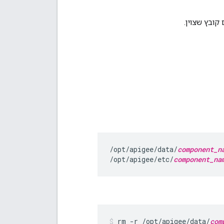
קובץ שצוין.
/opt/apigee/data/
component_n
/opt/apigee/etc/
component_na
rm -r /opt/apigee/data/
com