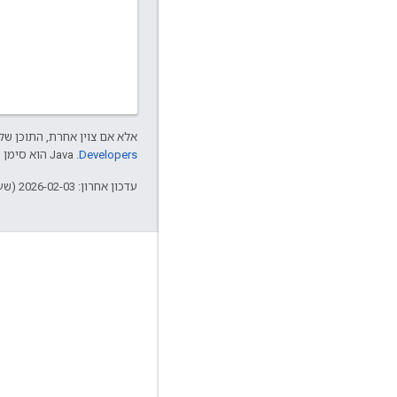
אלא אם צוין אחרת, התוכן של 
Developers‏
.‏ Java הוא סימן מסחרי רשום של חברת Oracle ו/או של השותפים העצמאיים שלה.
עדכון אחרון: 2026-02-03 (שעון UTC).
מידע על Apigee
We're part of Google
אירועים
שותפים
ספרים אלקטרוניים ותשדירי webcast