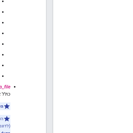
_file
כולל את התחילי
הע
הע
(לדוגמ