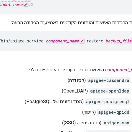
onent_name
.d
 ההגדרות האישיות והנתונים הקודמים באמצעות הפקודה הבאה:
/bin/apigee-service 
component_name
 restore 
backup_file
component_
הוא שם הרכיב. הערכים האפשריים כוללים:
apigee-cassandra
(קסנדרה)
(OpenLDAP)
apigee-openldap
apigee-postgresql
(מסד נתונים של PostgreSQL)
apigee-qpidd
(קיפוד)
apigee-sso
(כניסה יחידה (SSO))