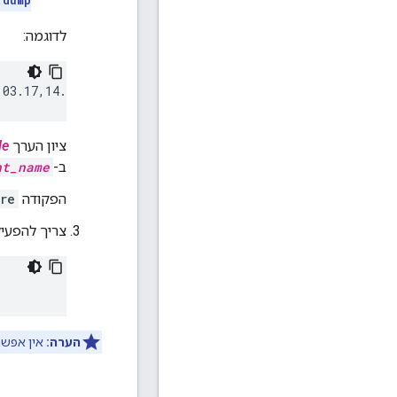
.dump
לדוגמה:
.03.17,14.40.41.tar.gz
ציון הערך
le
ב-
nt_name
הפקודה
ore
צריך להפעיל
הערה:
אין אפשר