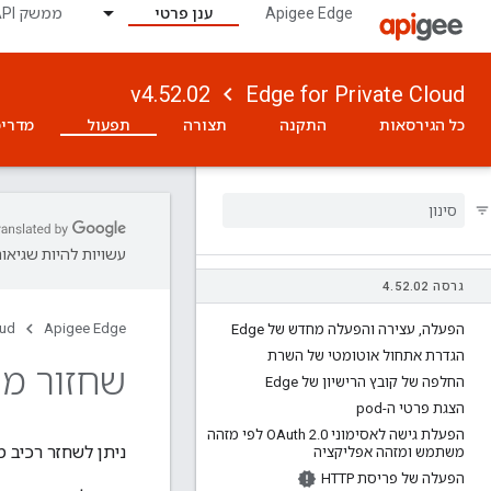
Apigee Edge
ענן פרטי
ממשק API לניטור
v4.52.02
Edge for Private Cloud
כל הגירסאות
התקנה
תצורה
תפעול
מדריכ
עשויות להיות שגיאות
גרסה 4
02
.
52
.
oud
Apigee Edge
הפעלה
,
עצירה והפעלה מחדש של Edge
הגדרת אתחול אוטומטי של השרת
שחזור מה
החלפה של קובץ הרישיון של Edge
הצגת פרטי ה-pod
הפעלת גישה לאסימוני OAuth 2
.
0 לפי מזהה
ניתן לשחזר רכיב
משתמש ומזהה אפליקציה
הפעלה של פריסת HTTP