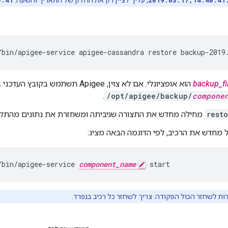
2019.03.17,14.40.41
, עליך לציין רק את החלק של התאריך והשעה:
0.41
/bin/apigee-service apigee-cassandra restore backup-2019
backup_fi
הוא אופציונלי. אם לא צוין, Apigee תשתמש בקובץ הע
.
/opt/apigee/backup/
compone
rest
מחילה מחדש את התצורה שגיביתה ומשחזרת את נתונים מהתקופה
 מחדש את הרכיב, לפי הדוגמה הבאה מציג:
/bin/apigee-service 
component_name
 start
ות לשחזר הכול הפקודה. צריך לשחזר כל רכיב בנפרד.