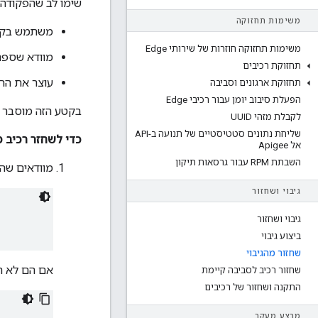
שימו לב שהפקודה
משימות תחזוקה
משתמש בקובץ
משימות תחזוקה חוזרות של שירותי Edge
מוודא שספרי
תחזוקת רכיבים
עוצר את הרכ
תחזוקת ארגונים וסביבה
הפעלת סיבוב יומן עבור רכיבי Edge
בקטע הזה מוסבר 
לקבלת מזהי UUID
שליחת נתונים סטטיסטיים של תנועה ב-API
כדי לשחזר רכיב מ
אל Apigee
השבתת RPM עבור גרסאות תיקון
מוודאים שהס
גיבוי ושחזור
גיבוי ושחזור
ביצוע גיבוי
שחזור מהגיבוי
אם הם לא ר
שחזור רכיב לסביבה קיימת
התקנה ושחזור של רכיבים
מבצע מעקב