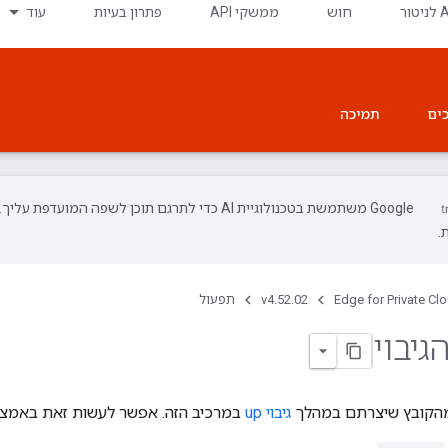
חוש
ממשקי API
פתרון בעיות
עוד
ים
תמיכה
‫Google משתמשת בטכנולוגיית AI כדי לתרגם תוכן לשפה המועד
.
Edge for Private Cl
v4.52.02
תפעול
גיבוי
 מהקובץ שיצרתם במהלך
גיבוי up
במרכיב הזה. אפשר לעשות זאת באמצ