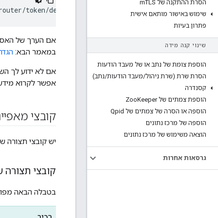
הסרת ההתקנה של m
TLS
router/token/default.properties
שימוש באישור מותאם אישית
פתרון בעיות
אם הערך של האסי
שינוי קנה מידה
במאמר הבא:
הגדר
הוספת צומת של נתב או של מעבד הודעות
אם לא ידוע לך ה
הסרת שרת (שרת ניהול
/
מעבד הודעות
/
נתב)
אפשר לקרוא מידע
קסנדרה
הוספת צמתים של Zoo
Keeper
הוספה או הסרה של צמתים של Qpid
קובצי מאפיינ
הוספה של מרכז נתונים
הוצאה משימוש של מרכז נתונים
יש קובצי תצורה של
גרסאות אחרות
קובצי תצורה ש
בטבלה הבאה מפורטים רכיבי Apigee וקובצי המאפיינים שניתן
רכיב