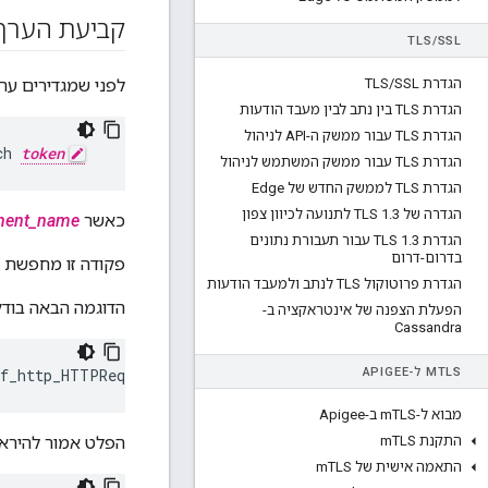
קביעת הערך 
TLS
/
SSL
הגדרת TLS
SSL
/
לפני שמגדירים ער
הגדרת TLS בין נתב לבין מעבד הודעות
הגדרת TLS עבור ממשק ה-API לניהול
ch 
token
הגדרת TLS עבור ממשק המשתמש לניהול
הגדרת TLS לממשק החדש של Edge
הגדרה של TLS 1
3 לתנועה לכיוון צפון
.
כאשר
nent_name
הגדרת TLS 1
.
3 עבור תעבורת נתונים
בדרום-דרום
פקודה זו מחפשת ב
הגדרת פרוטוקול TLS לנתב ולמעבד הודעות
הדוגמה הבאה בוד
הפעלת הצפנה של אינטראקציה ב-
Cassandra
TLS ל-APIGEE
M
nf_http_HTTPRequest.line.limit
מבוא ל-m
TLS ב-Apigee
התקנת m
TLS
הפלט אמור להיראו
התאמה אישית של m
TLS