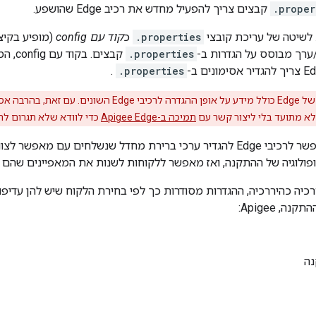
.proper
קבצים צריך להפעיל מחדש את רכיב Edge שהושפע.
.properties
כ
קוד עם config
ערך מבוסס על הגדרות ב-
.properties
קבצים. בקוד עם config, המפתחות נקראים
.
.properties
התיעוד של Edge כולל מידע על אופן ההגדרה לרכיבי
לא מתועד בלי ליצור קשר עם
תמיכה ב-Apigee Edge
כדי לוודא שלא תגרום לתו
קוד עם הגדרה מאפשר לרכיבי Edge להגדיר ערכי ברירת מחדל שנשלחים ע
ולוגיה של ההתקנה, ואז מאפשר ללקוחות לשנות את המאפיינים שהם ב
כיה כהיררכיה, ההגדרות מסודרות כך לפי בחירת הלקוח שיש להן עדיפות
ה, Apigee:
נה