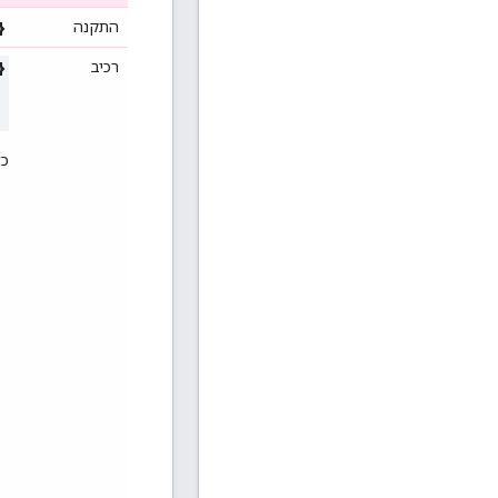
התקנה
רכיב
כ