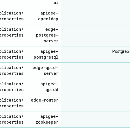
ui
plication
/
apigee-
properties
openldap
plication
/
edge-
properties
postgres-
server
plication
/
apigee-
properties
postgresql
plication
/
edge-qpid-
properties
server
plication
/
apigee-
properties
qpidd
plication
/
edge-router
properties
plication
/
apigee-
properties
zookeeper