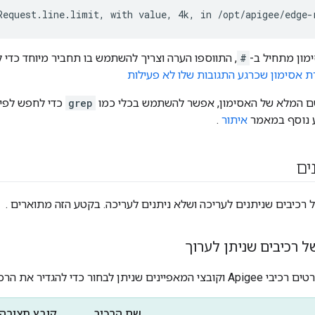
Request.line.limit, with value, 4k, in /opt/apigee/edge-
מון מתחיל ב-
#
, התווספו הערה וצריך להשתמש בו תחביר מיוחד כדי לש
ת אסימון שכרגע התגובות שלו לא פעילות
שם המלא של האסימון, אפשר להשתמש בכלי כמו
grep
כדי לחפש לפי 
 נוסף במאמר
איתור
.
ים
 רכיבים שניתנים לעריכה ושלא ניתנים לעריכה. בקטע הזה מתוארים .
ל רכיבים שניתן לערוך
 לבחור כדי להגדיר את הרכיבים האלה:
שם הרכיב
קובץ תצורה 