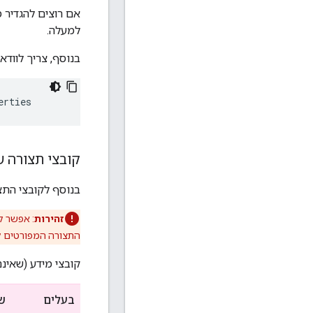
אם רוצים להגדיר מ
למעלה.
בנוסף, צריך לוודא שק
erties
קובצי תצורה ש
בנוסף לקובצי התצו
זהירות
: אפשר ל
התצורה המפורטים ל
קובצי מידע (שאינם
בעלים
שם