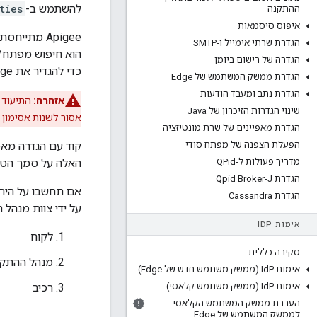
להשתמש ב-
ties
ההתקנה
איפוס סיסמאות
Apigee מתייחסת לשיטה של עריכת קובצי
הגדרת שרתי אימייל ו-SMTP
הוא חיפוש מפתח/
הגדרה של רישום ביומן
כדי להגדיר את Edge צריך להגדיר אסימונים ב-
הגדרת ממשק המשתמש של Edge
הגדרת נתב ומעבד הודעות
אזהרה:
שינוי הגדרות הזיכרון של Java
אסור לשנות אסימון 
הגדרת מאפיינים של שרת מונטיזציה
הפעלת הצפנה של מפתח סודי
מדריך פעולות ל-QPid
האלה על סמך הטופ
הגדרת Qpid Broker-J
אם תחשבו על הירר
הגדרת Cassandra
על ידי צוות מנהל ההתקנ
אימות ID
P
לקוח
סקירה כללית
מנהל ההתק
אימות Id
P (ממשק משתמש חדש של Edge)
אימות Id
P (ממשק משתמש קלאסי)
רכיב
העברת ממשק המשתמש הקלאסי
לממשק המשתמש של Edge