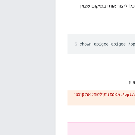
ו ליצור אותו במיקום שצוין
chown apigee:apigee /o
וך.
/opt/
. אמנם ניתן
להציג
את קובצי