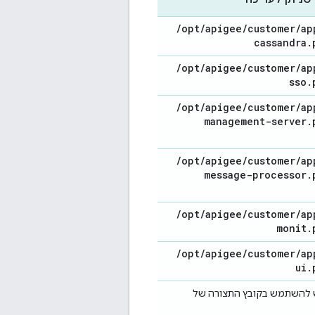
/
opt
/
apigee
/
customer
/
ap
cassandra
.
/
opt
/
apigee
/
customer
/
ap
sso
.
/
opt
/
apigee
/
customer
/
ap
management-server
.
/
opt
/
apigee
/
customer
/
ap
message-processor
.
/
opt
/
apigee
/
customer
/
ap
monit
.
/
opt
/
apigee
/
customer
/
ap
ui
.
יש להשתמש בקובץ התצורה של