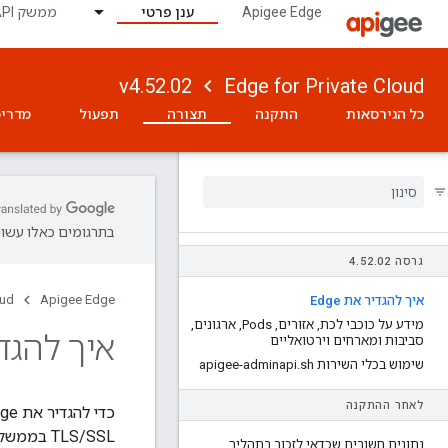
Apigee Edge
ענן פרטי
ממשק API לניטור
v4.52.02
Edge for Private Cloud
כל הגירסאות
התקנה
תצורה
תפעול
מדריכ
בתרגומים כאלו עשויו
גרסה 4
02
.
52
.
oud
Apigee Edge
איך להגדיר את Edge
מידע על כוכבי לכת
,
אזורים
,
Pods
,
ארגונים
,
איך להגדיר 
סביבות ומארחים וירטואליים
שימוש בכלי השירות apigee-adminapi
sh
.
לאחר ההתקנה
כדי להגדיר את Edge לאחר ההתקנה, צריך להשתמש בשילוב של
TLS/SSL בממשק המשתמש של Edge, צריך לערוך
נתונים חשובים שכדאי לזכור בתהליך