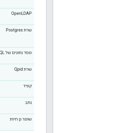
OpenLDAP
שרת Postgres
מסד נתונים של PostgreSQL
שרת Qpid
קפיד
נתב
שומר גן חיות