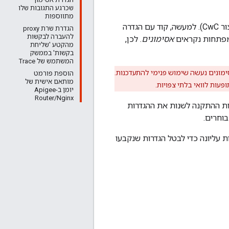
שכרגע התגובות שלו
מתווספות
(מופיע בקיצור CwC). למעשה, קוד עם הגדרה
הגדרת שרת proxy
להעברה לבקשות
אסימונים
. לכן,
מהקטע 'שליחת
בקשות' בממשק
המשתמש של Trace
 Edge השונים. עם זאת, בהרבה אסימונים נעשה שימוש פנימי להתעדכנות.
הוספת פורמט
מותאם אישית של
פעות לוואי בלתי צפויות.
יומן ב-Apigee
Router/Nginx
ם מאפשר לצוות ההתקנה לשנות את ההגדרות
וחרים.
 עליונה כדי לבטל הגדרות שנקבעו