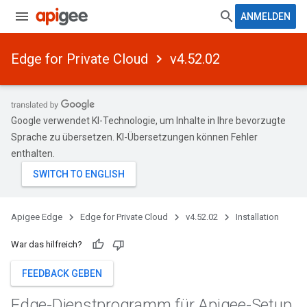
ANMELDEN
Edge for Private Cloud
v4.52.02
Google verwendet KI-Technologie, um Inhalte in Ihre bevorzugte
Sprache zu übersetzen. KI-Übersetzungen können Fehler
enthalten.
Apigee Edge
Edge for Private Cloud
v4.52.02
Installation
War das hilfreich?
FEEDBACK GEBEN
Edge-Dienstprogramm für Apigee-Setup