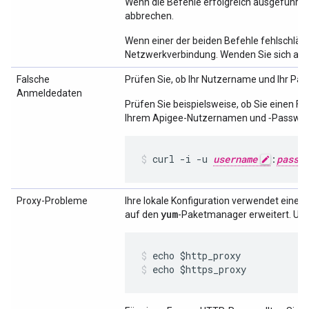
Wenn die Befehle erfolgreich ausgeführt
abbrechen.
Wenn einer der beiden Befehle fehlschlägt
Netzwerkverbindung. Wenden Sie sich an I
Falsche
Prüfen Sie, ob Ihr Nutzername und Ihr Pass
Anmeldedaten
Prüfen Sie beispielsweise, ob Sie einen F
Ihrem Apigee-Nutzernamen und ‑Passwor
curl -i -u 
username
:
passw
Proxy-Probleme
Ihre lokale Konfiguration verwendet einen
yum
auf den
-Paketmanager erweitert. Um
echo $https_proxy