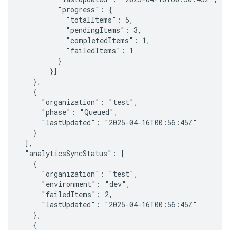
         "progress": {

           "totalItems": 5,

           "pendingItems": 3,

           "completedItems": 1,

           "failedItems": 1

         }

       }]

   },

   {

     "organization": "test",

     "phase": "Queued",

     "lastUpdated": "2025-04-16T00:56:45Z"

   }

 ],

 "analyticsSyncStatus": [

   {

     "organization": "test",

     "environment": "dev",

     "failedItems": 2,

     "lastUpdated": "2025-04-16T00:56:45Z"

   },

   {
