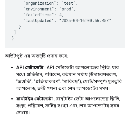
     "organization": "test",

     "environment": "prod",

     "failedItems": 4,

     "lastUpdated": "2025-04-16T00:56:45Z"

   }

 ]

আউটপুট এর অন্তর্দৃষ্টি প্রদান করে:
API মেটাডেটা
: API মেটাডেটা আপলোডের স্থিতি, যার
মধ্যে প্রতিষ্ঠান, পরিবেশ, বর্তমান পর্যায় (উদাহরণস্বরূপ,
"প্রস্তুতি", "প্রক্রিয়াকরণ", "সারিবদ্ধ"), মোট/সম্পূর্ণ/মুলতুবি
আপলোড, ত্রুটি গণনা এবং শেষ আপডেটের সময়।
রানটাইম মেটাডেটা
: রানটাইম ডেটা আপলোডের স্থিতি,
সংস্থা, পরিবেশ, ত্রুটির সংখ্যা এবং শেষ আপডেটের সময়
দেখায়।