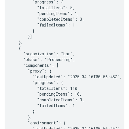
         "progress": {

           "totalItems": 5,

           "pendingItems": 1,

           "completedItems": 3,

           "failedItems": 1

         }

       }]

   },

   {

     "organization": "bar",

     "phase": "Processing",

     "components": [

       "proxy": {

         "lastUpdated": "2025-04-16T00:56:45Z",

         "progress": {

           "totalItems": 110,

           "pendingItems": 16,

           "completedItems": 3,

           "failedItems": 1

         }

       },

       "environment": {

         "lastUpdated": "2025-04-16T00:56:45Z",
