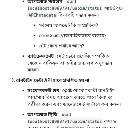
আপলোড স্ট্যাটাস
:
curl
localhost:8080/v1/uapim/status
আউটপুট।
APIMetadata
বিভাগটি সন্ধান করুন।
সর্বশেষ আপডেট কি সাম্প্রতিক?
errorCount ধারাবাহিকভাবে বাড়ছে?
এটা কোন পর্যায়ে আছে?
ব্যতিক্রম/ত্রুটি
: মেটাডেটা প্রসেসিং সম্পর্কিত
যেকোন ব্যতিক্রম বা ত্রুটির জন্য লগ অনুসন্ধান
করুন।
রানটাইম ডেটা API হাবে প্রদর্শিত হয় না
:
সংযোগকারী লগ
: opdk-সংযোগকারী রানটাইম
পাব/সাব বিষয় অ্যাক্সেস করতে পারে কিনা তা
পরীক্ষা করুন এবং ম্যানেজমেন্ট সার্ভারে কল করুন।
আপলোড স্থিতি
:
curl
localhost:8080/v1/uapim/status
কমান্ড