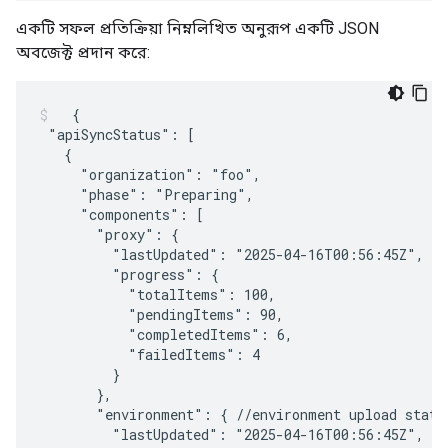
একটি সফল প্রতিক্রিয়া নিম্নলিখিত অনুরূপ একটি JSON
অবজেক্ট প্রদান করে:
  {

 "apiSyncStatus": [

   {

     "organization": "foo",

     "phase": "Preparing",

     "components": [

       "proxy": {

         "lastUpdated": "2025-04-16T00:56:45Z",

         "progress": {

           "totalItems": 100,

           "pendingItems": 90,

           "completedItems": 6,

           "failedItems": 4

         }

       },

       "environment": { //environment upload status
         "lastUpdated": "2025-04-16T00:56:45Z",
