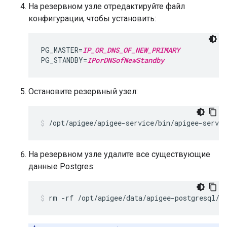
На резервном узле отредактируйте файл
конфигурации, чтобы установить:
PG_MASTER=
IP_OR_DNS_OF_NEW_PRIMARY
PG_STANDBY=
IPorDNSofNewStandby
Остановите резервный узел:
/opt/apigee/apigee-service/bin/apigee-servic
На резервном узле удалите все существующие
данные Postgres:
rm -rf /opt/apigee/data/apigee-postgresql/