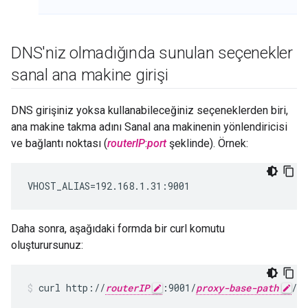
DNS'niz olmadığında sunulan seçenekler
sanal ana makine girişi
DNS girişiniz yoksa kullanabileceğiniz seçeneklerden biri,
ana makine takma adını Sanal ana makinenin yönlendiricisi
ve bağlantı noktası (
routerIP
:
port
şeklinde). Örnek:
VHOST_ALIAS=192.168.1.31:9001
Daha sonra, aşağıdaki formda bir curl komutu
oluşturursunuz:
curl http://
routerIP
:9001/
proxy-base-path
/
re