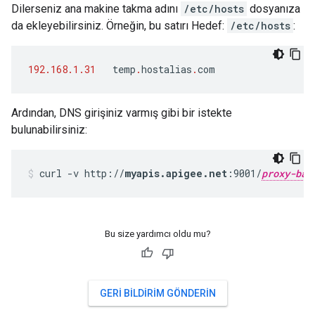
Dilerseniz ana makine takma adını
/etc/hosts
dosyanıza
da ekleyebilirsiniz. Örneğin, bu satırı Hedef:
/etc/hosts
:
192.168.1.31
temp
.
hostalias
.
com
Ardından, DNS girişiniz varmış gibi bir istekte
bulunabilirsiniz:
curl -v http://
myapis.apigee.net
:9001/
proxy-bas
Bu size yardımcı oldu mu?
GERI BILDIRIM GÖNDERIN