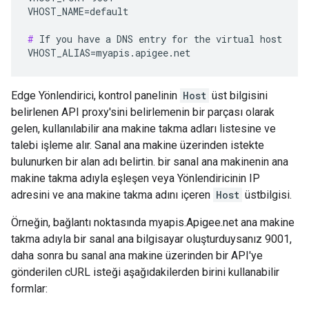
VHOST_NAME=default

#
 If you have a DNS entry for the virtual host

VHOST_ALIAS=myapis.apigee.net
Edge Yönlendirici, kontrol panelinin
Host
üst bilgisini
belirlenen API proxy'sini belirlemenin bir parçası olarak
gelen, kullanılabilir ana makine takma adları listesine ve
talebi işleme alır. Sanal ana makine üzerinden istekte
bulunurken bir alan adı belirtin. bir sanal ana makinenin ana
makine takma adıyla eşleşen veya Yönlendiricinin IP
adresini ve ana makine takma adını içeren
Host
üstbilgisi.
Örneğin, bağlantı noktasında myapis.Apigee.net ana makine
takma adıyla bir sanal ana bilgisayar oluşturduysanız 9001,
daha sonra bu sanal ana makine üzerinden bir API'ye
gönderilen cURL isteği aşağıdakilerden birini kullanabilir
formlar: