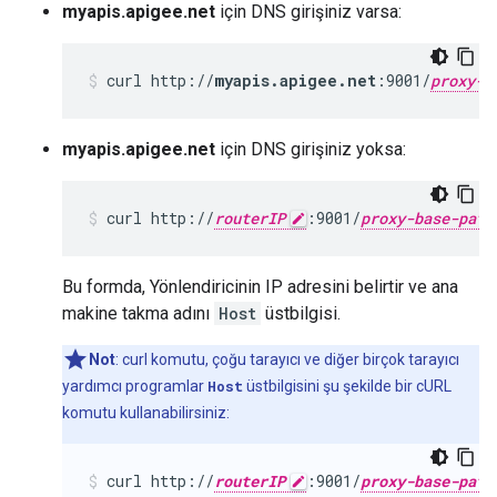
myapis.apigee.net
için DNS girişiniz varsa:
curl http://
myapis.apigee.net
:9001/
proxy-b
myapis.apigee.net
için DNS girişiniz yoksa:
curl http://
routerIP
:9001/
proxy-base-path
Bu formda, Yönlendiricinin IP adresini belirtir ve ana
makine takma adını
Host
üstbilgisi.
Not
: curl komutu, çoğu tarayıcı ve diğer birçok tarayıcı
yardımcı programlar
Host
üstbilgisini şu şekilde bir cURL
komutu kullanabilirsiniz:
curl http://
routerIP
:9001/
proxy-base-path