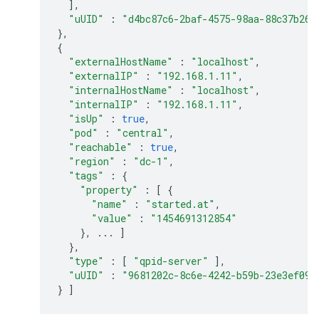
],
"uUID"
:
"d4bc87c6-2baf-4575-98aa-88c37b260
},
{
"externalHostName"
:
"localhost"
,
"externalIP"
:
"192.168.1.11"
,
"internalHostName"
:
"localhost"
,
"internalIP"
:
"192.168.1.11"
,
"isUp"
:
true
,
"pod"
:
"central"
,
"reachable"
:
true
,
"region"
:
"dc-1"
,
"tags"
:
{
"property"
:
[
{
"name"
:
"started.at"
,
"value"
:
"1454691312854"
},
...
]
},
"type"
:
[
"qpid-server"
],
"uUID"
:
"9681202c-8c6e-4242-b59b-23e3ef092
}
]