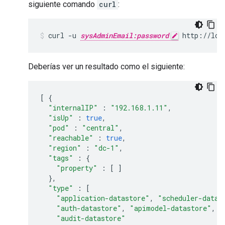
siguiente comando
curl
:
curl -u 
sysAdminEmail:password
 http://loc
Deberías ver un resultado como el siguiente:
[
{
"internalIP"
:
"192.168.1.11"
,
"isUp"
:
true
,
"pod"
:
"central"
,
"reachable"
:
true
,
"region"
:
"dc-1"
,
"tags"
:
{
"property"
:
[
]
},
"type"
:
[
"application-datastore"
,
"scheduler-datas
"auth-datastore"
,
"apimodel-datastore"
,
"
"audit-datastore"