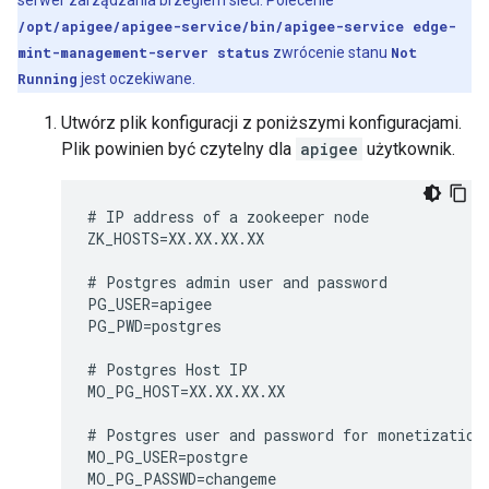
serwer zarządzania brzegiem sieci. Polecenie
/opt/apigee/apigee-service/bin/apigee-service edge-
mint-management-server status
zwrócenie stanu
Not
Running
jest oczekiwane.
Utwórz plik konfiguracji z poniższymi konfiguracjami.
Plik powinien być czytelny dla
apigee
użytkownik.
# IP address of a zookeeper node

ZK_HOSTS=XX.XX.XX.XX

# Postgres admin user and password

PG_USER=apigee

PG_PWD=postgres

# Postgres Host IP

MO_PG_HOST=XX.XX.XX.XX

# Postgres user and password for monetization

MO_PG_USER=postgre

MO_PG_PASSWD=changeme
