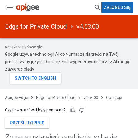
ZALOGUJ SIĘ
Edge for Private Cloud
v4.53.00
Google używa technologii AI do tłumaczenia treści na Twój
preferowany język. Tłumaczenia wygenerowane przez AI mogą
zawierać błędy.
Apigee Edge
Edge for Private Cloud
v4.53.00
Operacje
Czy te wskazówki były pomocne?
PRZEŚLIJ OPINIĘ
Zmiana ustawień zarabiania w bazie