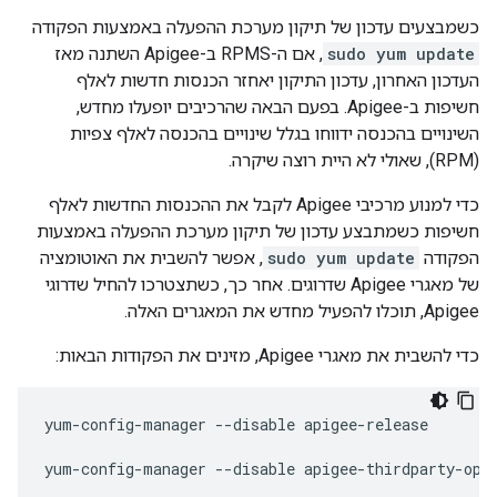
כשמבצעים עדכון של תיקון מערכת ההפעלה באמצעות הפקודה
sudo yum update
, אם ה-RPMS ב-Apigee השתנה מאז
העדכון האחרון, עדכון התיקון יאחזר הכנסות חדשות לאלף
חשיפות ב-Apigee. בפעם הבאה שהרכיבים יופעלו מחדש,
השינויים בהכנסה ידווחו בגלל שינויים בהכנסה לאלף צפיות
(RPM), שאולי לא היית רוצה שיקרה.
כדי למנוע מרכיבי Apigee לקבל את ההכנסות החדשות לאלף
חשיפות כשמתבצע עדכון של תיקון מערכת ההפעלה באמצעות
הפקודה
sudo yum update
, אפשר להשבית את האוטומציה
של מאגרי Apigee שדרוגים. אחר כך, כשתצטרכו להחיל שדרוגי
Apigee, תוכלו להפעיל מחדש את המאגרים האלה.
כדי להשבית את מאגרי Apigee, מזינים את הפקודות הבאות:
yum-config-manager --disable apigee-release

yum-config-manager --disable apigee-thirdparty-opdk