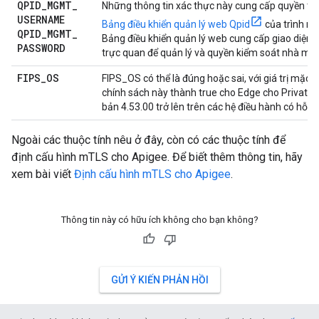
QPID
_
MGMT
_
Những thông tin xác thực này cung cấp quyền tr
USERNAME
Bảng điều khiển quản lý web Qpid
của trình môi
QPID
_
MGMT
_
Bảng điều khiển quản lý web cung cấp giao diện 
PASSWORD
trực quan để quản lý và quyền kiểm soát nhà môi 
FIPS
_
OS
FIPS_OS có thể là đúng hoặc sai, với giá trị mặc đị
chính sách này thành true cho Edge cho Private 
bản 4.53.00 trở lên trên các hệ điều hành có hỗ tr
Ngoài các thuộc tính nêu ở đây, còn có các thuộc tính để
định cấu hình mTLS cho Apigee. Để biết thêm thông tin, hãy
xem bài viết
Định cấu hình mTLS cho Apigee
.
Thông tin này có hữu ích không cho bạn không?
GỬI Ý KIẾN PHẢN HỒI