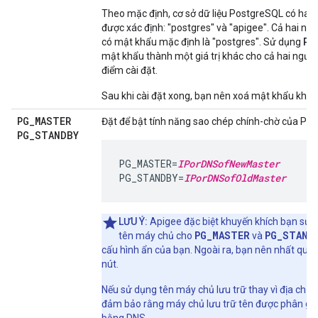
Theo mặc định, cơ sở dữ liệu PostgreSQL có hai
được xác định: "postgres" và "apigee". Cả hai ng
PG
có mật khẩu mặc định là "postgres". Sử dụng
mật khẩu thành một giá trị khác cho cả hai người
điểm cài đặt.
Sau khi cài đặt xong, bạn nên xoá mật khẩu khỏi 
PG
_
MASTER
Đặt để bật tính năng sao chép chính-chờ của Pos
PG
_
STANDBY
PG_MASTER=
IPorDNSofNewMaster
PG_STANDBY=
IPorDNSofOldMaster
LƯU Ý:
Apigee đặc biệt khuyến khích bạn sử d
PG_MASTER
PG_STAND
tên máy chủ cho
và
cấu hình ẩn của bạn. Ngoài ra, bạn nên nhất quán
nút.
Nếu sử dụng tên máy chủ lưu trữ thay vì địa chỉ IP
đảm bảo rằng máy chủ lưu trữ tên được phân giả