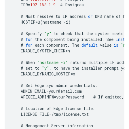
IP9
=
192.168.1.9
#
Postgres
#
Must
resolve
to
IP
address
or
DNS
name
of
ho
HOSTIP
=
$
(
hostname
-
i
)
#
Specify
"y"
to
check
that
the
system
meets
t
#
for
the
component
being
installed
.
See
Insta
#
for
each
component
.
The
default
value
is
"n"
ENABLE_SYSTEM_CHECK
=
n
#
When
"hostname -i"
returns
multiple
IP
addre
#
set
to
"y"
,
to
have
the
installer
prompt
you
ENABLE_DYNAMIC_HOSTIP
=
n
#
Set
Edge
sys
admin
credentials
.
ADMIN_EMAIL
=
your
@
email
.
com
APIGEE_ADMINPW
=
yourPassword
#
If
omitted
,
y
#
Location
of
Edge
license
file
.
LICENSE_FILE
=
/
tmp
/
license
.
txt
#
Management
Server
information
.