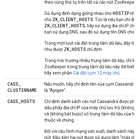
theo cùng thứ tự trên tất cả các nút ZooKeeper.
HOSTIP
Sử dụng định dạng giống nhau cho
như 
ZK_CLIENT_HOSTS
cho
. Tức là nếu bạn chỉ định
ZK_CLIENT_HOSTS
, hãy sử dụng địa chỉ IP cho
bạn sử dụng DNS, sau đó sử dụng tên DNS cho cả
Trong một lượt cài đặt trung tâm dữ liệu, đây là 
ZK_HOSTS
như được
chỉ định.
Trong môi trường nhiều trung tâm dữ liệu, chỉ liệt
ZooKeeper trong trung tâm dữ liệu này. Để biết t
hãy xem phần
Cài đặt cụm 12 máy chủ
.
CASS
_
Nếu muốn, hãy chỉ định tên của cụm Cassandra.
CLUSTERNAME
là "Apigee".
CASS
_
HOSTS
Chỉ định danh sách các nút Cassandra được phâ
dấu phẩy địa chỉ IP của máy chủ lưu trữ (không p
và (không bắt buộc) số trung tâm dữ liệu của họ
thuộc về chúng.
Đối với cấu hình mạng sản xuất, danh sách này ph
nút. Đầu tiên hai nút được sử dụng làm "máy chủ 