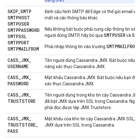
bằng DNS.
SKIP
_
SMTP
Định cấu hình SMTP để Edge có thể gửi email về 
SMTPHOST
mất và các thông báo khác.
SMTPUSER
Nếu không bắt buộc phải cung cấp thông tin xác 
SMTPPASSWORD
SMTPUSER
SMT
người dùng SMTP, hãy bỏ qua
và
SMTPSSL
SMTPPORT
SMTPMAILFROM
Phải nhập thông tin vào trường
.
SMTPMAILFROM
CASS
_
JMX
_
Tên người dùng Cassandra JMX. Bắt buộc nếu bạ
USERNAME
năng xác thực Cassandra JMX.
CASS
_
JMX
_
Mật khẩu Cassandra JMX. Bắt buộc nếu bạn đã b
PASSWORD
xác thực Cassandra JMX.
CASS
_
JMX
_
Tên người dùng trong kho tin cậy Cassandra JM
TRUSTSTORE
đã bật JMX dựa trên SSL trong Cassandra. Ngườ
phải đọc được tệp JMX Truststore.
CASS
_
JMX
_
Mật khẩu của kho tin cậy Cassandra JMX SSL, n
TRUSTSTORE
_
JMX dựa trên SSL trong Cassandra.
PASS