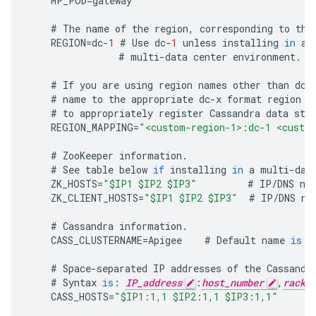
MP_POD
=
gateway
#
The
name
of
the
region
,
corresponding
to
the
REGION
=
dc
-
1
#
Use
dc
-
1
unless
installing
in
a
#
multi
-
data
center
environment
.
#
If
you
are
using
region
names
other
than
dc
-
#
name
to
the
appropriate
dc
-
x
format
region
n
#
to
appropriately
register
Cassandra
data
sto
REGION_MAPPING
=
"<custom-region-1>:dc-1 <custo
#
ZooKeeper
information
.
#
See
table
below
if
installing
in
a
multi
-
dat
ZK_HOSTS
=
"$IP1 $IP2 $IP3"
#
IP
/
DNS
na
ZK_CLIENT_HOSTS
=
"$IP1 $IP2 $IP3"
#
IP
/
DNS
na
#
Cassandra
information
.
CASS_CLUSTERNAME
=
Apigee
#
Default
name
is
A
#
Space
-
separated
IP
addresses
of
the
Cassandr
#
Syntax
is
:
IP_address
:
host_number
,
rack_
CASS_HOSTS
=
"$IP1:1,1 $IP2:1,1 $IP3:1,1"