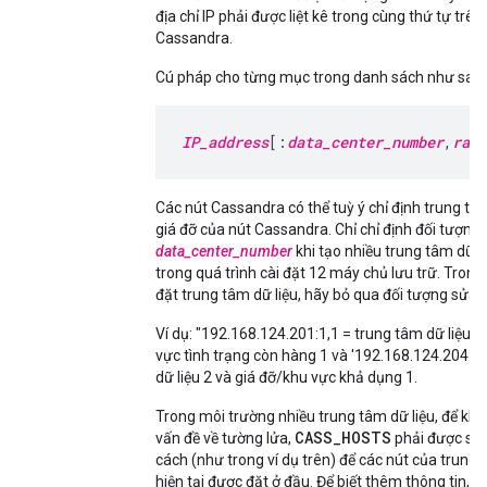
địa chỉ IP phải được liệt kê trong cùng thứ tự trên
Cassandra.
Cú pháp cho từng mục trong danh sách như sau:
IP_address
[:
data_center_number
,
rack
Các nút Cassandra có thể tuỳ ý chỉ định trung tâm
giá đỡ của nút Cassandra. Chỉ chỉ định đối tượng 
data_center_number
khi tạo nhiều trung tâm dữ l
trong quá trình cài đặt 12 máy chủ lưu trữ. Trong
đặt trung tâm dữ liệu, hãy bỏ qua đối tượng sửa đ
Ví dụ: "192.168.124.201:1,1 = trung tâm dữ liệu 1
vực tình trạng còn hàng 1 và '192.168.124.204:2,
dữ liệu 2 và giá đỡ/khu vực khả dụng 1.
Trong môi trường nhiều trung tâm dữ liệu, để kh
CASS_HOSTS
vấn đề về tường lửa,
phải được sắp
cách (như trong ví dụ trên) để các nút của trung 
hiện tại được đặt ở đầu. Để biết thêm thông tin,