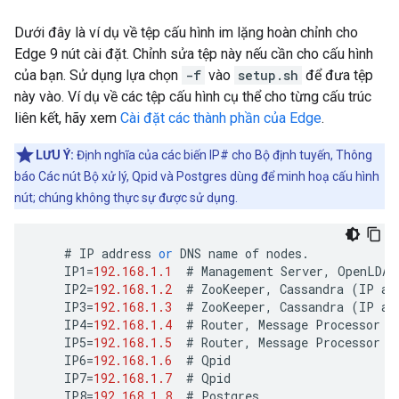
Dưới đây là ví dụ về tệp cấu hình im lặng hoàn chỉnh cho
Edge 9 nút cài đặt. Chỉnh sửa tệp này nếu cần cho cấu hình
của bạn. Sử dụng lựa chọn
-f
vào
setup.sh
để đưa tệp
này vào. Ví dụ về các tệp cấu hình cụ thể cho từng cấu trúc
liên kết, hãy xem
Cài đặt các thành phần của Edge
.
LƯU Ý:
Định nghĩa của các biến IP# cho Bộ định tuyến, Thông
báo Các nút Bộ xử lý, Qpid và Postgres dùng để minh hoạ cấu hình
nút; chúng không thực sự được sử dụng.
#
IP
address
or
DNS
name
of
nodes
.
IP1
=
192.168.1.1
#
Management
Server
,
OpenLDAP
IP2
=
192.168.1.2
#
ZooKeeper
,
Cassandra
(
IP
ad
IP3
=
192.168.1.3
#
ZooKeeper
,
Cassandra
(
IP
ad
IP4
=
192.168.1.4
#
Router
,
Message
Processor
IP5
=
192.168.1.5
#
Router
,
Message
Processor
IP6
=
192.168.1.6
#
Qpid
IP7
=
192.168.1.7
#
Qpid
IP8
=
192.168.1.8
#
Postgres