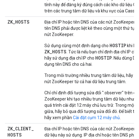
tính này để đăng ký đúng cách các kho dữ liệu C
trên các trung tâm dữ liệu và khu vực của Cassa
ZK
_
HOSTS
Địa chỉ IP hoặc tên DNS của các nút ZooKeeper. Đ
tên DNS phải được liệt kê theo cùng một thứ tự tr
nút ZooKeeper.
HOSTIP
Sử dụng cùng một định dạng cho
khi bạ
ZK_HOSTS
. Tức là nếu bạn chỉ định địa chỉ IP ch
HOSTIP
hãy sử dụng địa chỉ IP cho
. Nếu dùng DN
dụng tên DNS cho cả hai.
Trong môi trường nhiều trung tâm dữ liệu, hãy liệt
nút ZooKeeper từ cả hai dữ liệu trung tâm.
Chỉ chỉ định đối tượng sửa đổi ":observer" trên cá
ZooKeeper khi tạo nhiều trung tâm dữ liệu như m
quá trình cài đặt 12 máy chủ lưu trữ. Trong một dữ
giữa, hãy bỏ qua đối tượng sửa đổi đó. Để biết th
hãy xem phần
Cài đặt cụm 12 máy chủ
.
ZK
_
CLIENT
_
Địa chỉ IP hoặc tên DNS của các nút ZooKeeper 
HOSTS
dữ liệu này sử dụng. IP địa chỉ hoặc tên DNS phải 