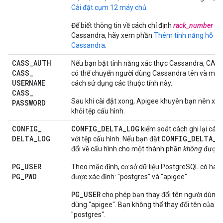
Cài đặt cụm 12 máy chủ
.
Để biết thông tin về cách chỉ định
rack_number
ch
Cassandra, hãy xem phần
Thêm tính năng hỗ trợ
Cassandra
.
CASS
_
AUTH
Nếu bạn bật tính năng xác thực Cassandra, CA
CASS
_
có thể chuyển người dùng Cassandra tên và mật
USERNAME
cách sử dụng các thuộc tính này.
CASS
_
Sau khi cài đặt xong, Apigee khuyên bạn nên xo
PASSWORD
khỏi tệp cấu hình.
CONFIG
_
CONFIG_DELTA_LOG
kiểm soát cách ghi lại các 
DELTA
_
LOG
CONFIG_DELTA_L
với tệp cấu hình. Nếu bạn đặt
đổi về cấu hình cho một thành phần
không
được gh
PG
_
USER
Theo mặc định, cơ sở dữ liệu PostgreSQL có hai
PG
_
PWD
được xác định: "postgres" và "apigee".
PG_USER
cho phép bạn thay đổi tên người dùng 
dùng "apigee". Bạn không thể thay đổi tên của n
"postgres".