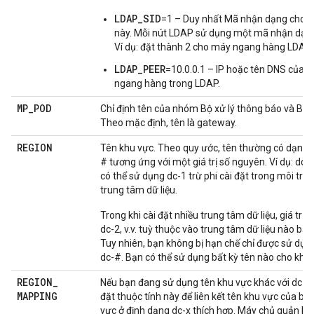
LDAP_SID
=1 – Duy nhất Mã nhận dạng cho 
này. Mỗi nút LDAP sử dụng một mã nhận dạn
Ví dụ: đặt thành 2 cho máy ngang hàng LDAP.
LDAP_PEER
=10.0.0.1 – IP hoặc tên DNS của 
ngang hàng trong LDAP.
MP
_
POD
Chỉ định tên của nhóm Bộ xử lý thông báo và Bộ đ
Theo mặc định, tên là gateway.
REGION
Tên khu vực. Theo quy ước, tên thường có dạng d
# tương ứng với một giá trị số nguyên. Ví dụ: dc-1,
có thể sử dụng dc-1 trừ phi cài đặt trong môi trư
trung tâm dữ liệu.
Trong khi cài đặt nhiều trung tâm dữ liệu, giá trị s
dc-2, v.v. tuỳ thuộc vào trung tâm dữ liệu nào bạn
Tuy nhiên, bạn không bị hạn chế chỉ được sử dụn
dc-#. Bạn có thể sử dụng bất kỳ tên nào cho khu 
REGION
_
Nếu bạn đang sử dụng tên khu vực khác với dc-1, d
MAPPING
đặt thuộc tính này để liên kết tên khu vực của bạn
vực ở định dạng dc-x thích hợp. Máy chủ quản lý 