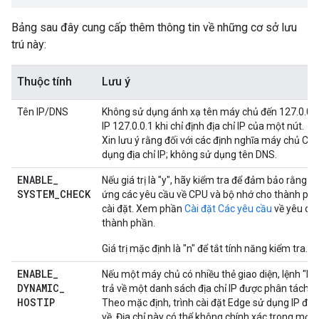
Bảng sau đây cung cấp thêm thông tin về những cơ sở lưu
trú này:
Thuộc tính
Lưu ý
Tên IP/DNS
Không sử dụng ánh xạ tên máy chủ đến 127.0.0.1
IP 127.0.0.1 khi chỉ định địa chỉ IP của một nút.
Xin lưu ý rằng đối với các định nghĩa máy chủ Cas
dụng địa chỉ IP; không sử dụng tên DNS.
ENABLE
_
Nếu giá trị là "y", hãy kiểm tra để đảm bảo rằng 
SYSTEM
_
CHECK
ứng các yêu cầu về CPU và bộ nhớ cho thành ph
cài đặt. Xem phần
Cài đặt Các yêu cầu
về yêu cầu
thành phần.
Giá trị mặc định là "n" để tắt tính năng kiểm tra.
ENABLE
_
Nếu một máy chủ có nhiều thẻ giao diện, lệnh "ho
DYNAMIC
_
trả về một danh sách địa chỉ IP được phân tách 
HOSTIP
Theo mặc định, trình cài đặt Edge sử dụng IP đầu
về. Địa chỉ này có thể không chính xác trong mọi 