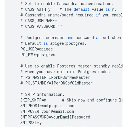
#
Set
to
enable
Cassandra
authentication
.
#
CASS_AUTH
=
y
#
The
default
value
is
n
.
#
Cassandra
uname
/
pword
required
if
you
enable
#
CASS_USERNAME
=
#
CASS_PASSWORD
=
''
#
Postgres
username
and
password
as
set
when
y
#
Default
is
apigee
:
postgres
.
PG_USER
=
apigee
PG_PWD
=
postgres
#
Use
to
enable
Postgres
master
-
standby
replic
#
when
you
have
multiple
Postgres
nodes
.
#
PG_MASTER
=
IPorDNSofNewMaster
#
PG_STANDBY
=
IPorDNSofOldMaster
#
SMTP
information
.
SKIP_SMTP
=
n
#
Skip
now
and
configure
lat
SMTPHOST
=
smtp
.
gmail
.
com
SMTPUSER
=
your
@
email
.
com
SMTPPASSWORD
=
yourEmailPassword
SMTPSSL
=
y