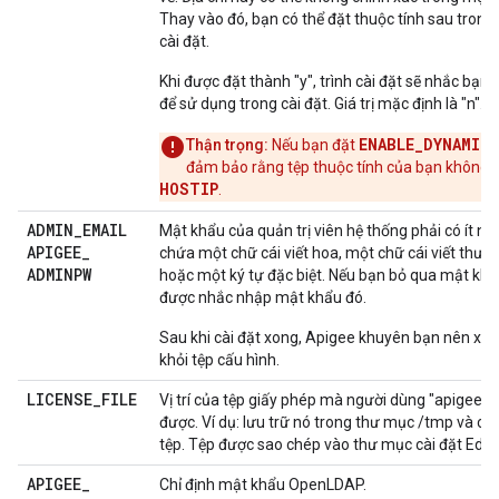
Thay vào đó, bạn có thể đặt thuộc tính sau trong
cài đặt.
Khi được đặt thành "y", trình cài đặt sẽ nhắc bạn c
để sử dụng trong cài đặt. Giá trị mặc định là "n".
ENABLE_DYNAMIC
Thận trọng:
Nếu bạn đặt
đảm bảo rằng tệp thuộc tính của bạn không 
HOSTIP
.
ADMIN
_
EMAIL
Mật khẩu của quản trị viên hệ thống phải có ít nhấ
APIGEE
_
chứa một chữ cái viết hoa, một chữ cái viết thườ
ADMINPW
hoặc một ký tự đặc biệt. Nếu bạn bỏ qua mật khẩ
được nhắc nhập mật khẩu đó.
Sau khi cài đặt xong, Apigee khuyên bạn nên xo
khỏi tệp cấu hình.
LICENSE
_
FILE
Vị trí của tệp giấy phép mà người dùng "apigee" p
được. Ví dụ: lưu trữ nó trong thư mục /tmp và c
tệp. Tệp được sao chép vào thư mục cài đặt Edge
APIGEE
_
Chỉ định mật khẩu OpenLDAP.