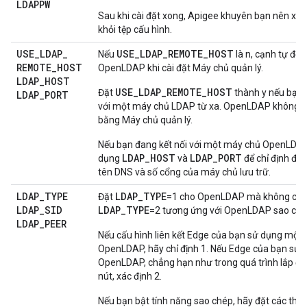
LDAPPW
Sau khi cài đặt xong, Apigee khuyên bạn nên xo
khỏi tệp cấu hình.
USE
_
LDAP
_
USE_LDAP_REMOTE_HOST
Nếu
là n, cạnh tự độn
REMOTE
_
HOST
OpenLDAP khi cài đặt Máy chủ quản lý.
LDAP
_
HOST
USE_LDAP_REMOTE_HOST
Đặt
thành y nếu bạn 
LDAP
_
PORT
với một máy chủ LDAP từ xa. OpenLDAP không đ
bằng Máy chủ quản lý.
Nếu bạn đang kết nối với một máy chủ OpenLDAP
LDAP_HOST
LDAP_PORT
dụng
và
để chỉ định địa
tên DNS và số cổng của máy chủ lưu trữ.
LDAP
_
TYPE
LDAP_TYPE
Đặt
=1 cho OpenLDAP mà không có b
LDAP
_
SID
LDAP_TYPE
=2 tương ứng với OpenLDAP sao ché
LDAP
_
PEER
Nếu cấu hình liên kết Edge của bạn sử dụng một
OpenLDAP, hãy chỉ định 1. Nếu Edge của bạn sử 
OpenLDAP, chẳng hạn như trong quá trình lắp đặ
nút, xác định 2.
Nếu bạn bật tính năng sao chép, hãy đặt các thuộ