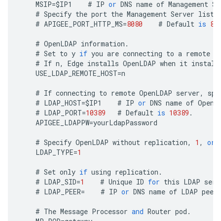
MSIP
=
$
IP1
#
IP
or
DNS
name
of
Management
Se
#
Specify
the
port
the
Management
Server
liste
#
APIGEE_PORT_HTTP_MS
=
8080
#
Default
is
80
#
OpenLDAP
information
.
#
Set
to
y
if
you
are
connecting
to
a
remote
L
#
If
n
,
Edge
installs
OpenLDAP
when
it
install
USE_LDAP_REMOTE_HOST
=
n
#
If
connecting
to
remote
OpenLDAP
server
,
spe
#
LDAP_HOST
=
$
IP1
#
IP
or
DNS
name
of
OpenL
#
LDAP_PORT
=
10389
#
Default
is
10389
.
APIGEE_LDAPPW
=
yourLdapPassword
#
Specify
OpenLDAP
without
replication
,
1
,
or
LDAP_TYPE
=
1
#
Set
only
if
using
replication
.
#
LDAP_SID
=
1
#
Unique
ID
for
this
LDAP
serv
#
LDAP_PEER
=
#
IP
or
DNS
name
of
LDAP
peer
#
The
Message
Processor
and
Router
pod
.