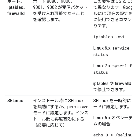
ポート、
ポート 8080、9000、
この要件は OS と OS
iptables、
9001、9002 が受信パケット
て異なります。Google 
firewalld
を受け入れ可能であること
ルには 現在の設定を
を確認します。
に使用できるコマンド
りです。
iptables -nvL
Linux 6.x
:
service ip
status
Linux 7.x
:
sysctl fir
status
iptables や firewal
て停止できます。
SELinux
インストール時に SELinux
SELinux を一時的に per
を無効にするか、permissive
ードに設定します。
モードに設定します。インス
Linux 6.x オペレー
トール後に再度有効にする
ムの場合:
（必要に応じて）
echo 0 > /selinux