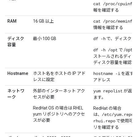
cat /proc/cpuinfo
報を確認する
RAM
16 GB 以上
cat /proc/meminfo
情報を確認する
ディスク
最小 100 GB
で、ディスク 
df -h
容量
で /opt
df -h /opt
ストールされるディレ
ディスク容量を確認す
Hostname
ホスト名をホストの IP アド
を返す ホ
hostname -i
レスに設定
アドレス
ネットワ
外部のインターネット アク
が返さ
yum repolist
ーク
セスが必要
ます。
RedHat OS の場合は RHEL
RedHat の場合
yum リポジトリへのアクセ
は、
/etc/yum.repos
スが必要
で使用可
rhui.repo
リを確認する