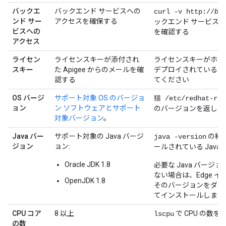
バックエ
バックエンド サービスへの
curl -v http://
ba
ンド サー
アクセスを確保する
ックエンド サービス
ビスへの
を確認する
アクセス
ライセン
ライセンスキーが添付され
ライセンスキーがホス
スキー
た Apigee からのメールを確
デプロイされているこ
認する
てください
OS バージ
サポート対象 OS のバージョ
猫 /etc/redhat-rel
ョン
ン ソフトウェアとサポート
のバージョンを返しま
対象バージョン
。
Java バー
サポート対象の Java バージ
の結果
java -version
ジョン
ョン:
ールされている Java
Oracle JDK 1.8
必要な Java バージ
ない場合は、Edge 
OpenJDK 1.8
そのバージョンをダウ
てインストールします
CPU コア
8 以上
で CPU の数を
lscpu
の数