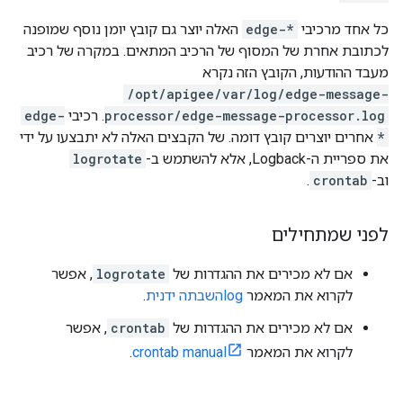
כל אחד מרכיבי
edge-*
האלה יוצר גם קובץ יומן נוסף שמופנה
לכתובת אחרת של המסוף של הרכיב המתאים. במקרה של רכיב
מעבד ההודעות, הקובץ הזה נקרא
/opt/apigee/var/log/edge-message-
processor/edge-message-processor.log
. רכיבי
edge-
*
אחרים יוצרים קובץ דומה. של הקבצים האלה לא יתבצעו על ידי
את ספריית ה-Logback, אלא להשתמש ב-
logrotate
וב-
crontab
.
לפני שמתחילים
אם לא מכירים את ההגדרות של
logrotate
, אפשר
לקרוא את המאמר
logהשבתה ידנית
.
אם לא מכירים את ההגדרות של
crontab
, אפשר
לקרוא את המאמר
crontab manual
.