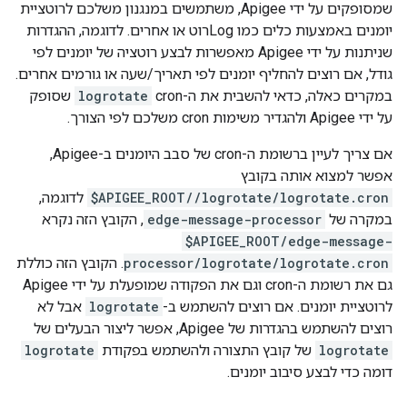
שמסופקים על ידי Apigee, משתמשים במנגנון משלכם לרוטציית
יומנים באמצעות כלים כמו Logרוט או אחרים. לדוגמה, ההגדרות
שניתנות על ידי Apigee מאפשרות לבצע רוטציה של יומנים לפי
גודל, אם רוצים להחליף יומנים לפי תאריך/שעה או גורמים אחרים.
במקרים כאלה, כדאי להשבית את ה-cron
logrotate
שסופק
על ידי Apigee ולהגדיר משימות cron משלכם לפי הצורך.
אם צריך לעיין ברשומת ה-cron של סבב היומנים ב-Apigee,
אפשר למצוא אותה בקובץ
/logrotate/logrotate.cron
$APIGEE_ROOT/
לדוגמה,
במקרה של
edge-message-processor
, הקובץ הזה נקרא
$APIGEE_ROOT/edge-message-
processor/logrotate/logrotate.cron
. הקובץ הזה כוללת
גם את רשומת ה-cron וגם את הפקודה שמופעלת על ידי Apigee
לרוטציית יומנים. אם רוצים להשתמש ב-
logrotate
אבל לא
רוצים להשתמש בהגדרות של Apigee, אפשר ליצור הבעלים של
logrotate
של קובץ התצורה ולהשתמש בפקודת
logrotate
דומה כדי לבצע סיבוב יומנים.