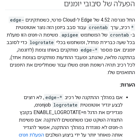
הפעלה של סיבובי יומנים
החל מגרסה 4.52 של Edge ל-Cloud פרטי, כשמתקינים
edge-
*
רכיב, ערך
crontab
עבור סבב ביומן הזה נוצר אוטומטית
ב-
crontab
של המשתמש
apigee
. משימת ה-cron הזו פועלת
בכל שעה כברירת מחדל, ומשתמש בכלי
logrotate
כדי לסובב
יומנים. אם מספר
edge-*
מותקנים באותו צומת (לדוגמה,
בהתקנה מלאה, שהנתב ומעבד ההודעות מותקנים בצומת אחד),
לכל רכיב תהיה רשומת cron משלו עבור שמחליפים את היומנים
התואמים שלו.
הערות:
אם במהלך ההתקנה של רכיב
edge-*
, לא רוצים
לבצע יגדיר אוטומטית
logrotate
cronjob,
מגדירים את הדגל ENABLE_LOGROTATE=n בקובץ
התצורה השקט שבו משתמשים להתקנה. אם משימת
ה-cron לא מוגדרת במהלך ההתקנה, אפשר להגדיר
אותה מאוחר יותר על ידי ביצוע השלבים
הפעלת cron