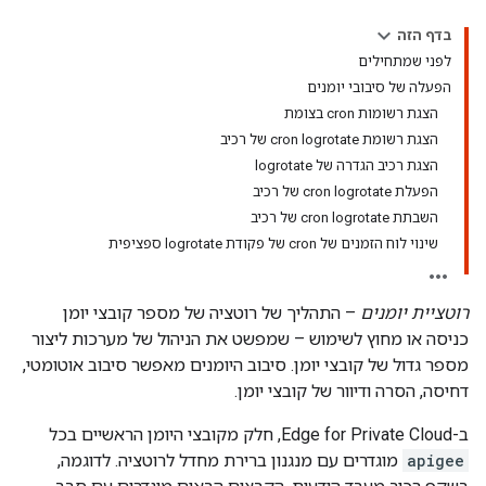
בדף הזה
לפני שמתחילים
הפעלה של סיבובי יומנים
הצגת רשומות cron בצומת
הצגת רשומת cron logrotate של רכיב
הצגת רכיב הגדרה של logrotate
הפעלת cron logrotate של רכיב
השבתת cron logrotate של רכיב
שינוי לוח הזמנים של cron של פקודת logrotate ספציפית
רוטציית יומנים
– התהליך של רוטציה של מספר קובצי יומן
כניסה או מחוץ לשימוש – שמפשט את הניהול של מערכות ליצור
מספר גדול של קובצי יומן. סיבוב היומנים מאפשר סיבוב אוטומטי,
דחיסה, הסרה ודיוור של קובצי יומן.
ב-Edge for Private Cloud, חלק מקובצי היומן הראשיים בכל
apigee
מוגדרים עם מנגנון ברירת מחדל לרוטציה. לדוגמה,