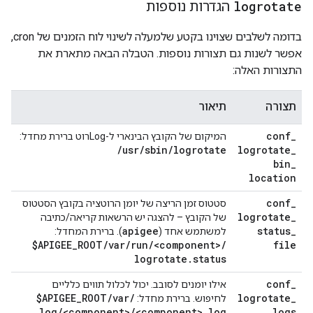
logrotate
הגדרות נוספות
בדומה לשלבים שצוינו בקטע שלמעלה לשינוי לוח הזמנים של cron,
אפשר לשנות גם תצורות נוספות. הטבלה הבאה מתארת את
התצורות האלה:
תצורה
תיאור
conf
_
המיקום של הקובץ הבינארי ל-Logרוט ברירת מחדל:
/
usr
/
sbin
/
logrotate
logrotate
_
bin
_
location
conf
_
סטטוס זמן הריצה של יומן הרוטציה בקובץ הסטטוס
logrotate
_
של הקובץ – להצגה יש הרשאות קריאה/כתיבה
apigee
status
_
למשתמש אחד (
). ברירת המחדל:
$APIGEE
_
ROOT
/
var
/
run
/
<component>
/
file
logrotate
.
status
conf
_
אילו יומנים לסובב. יכול לכלול תווים כלליים
$APIGEE
_
ROOT
/
var
/
logrotate
_
לחיפוש. ברירת מחדל:
log
/
<component>
/
<component>
.
log
logs