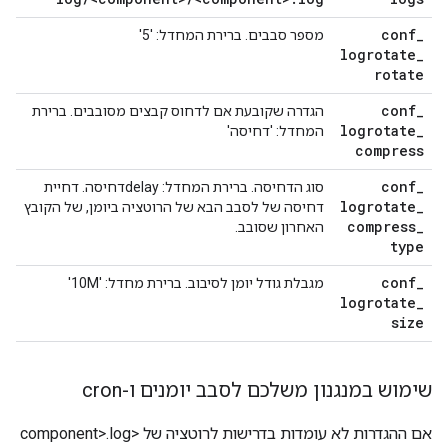
conf
_
מספר סבבים. ברירת המחדל: '5'
logrotate
_
rotate
conf
_
הגדרה שקובעת אם לדחוס קבצים מסובבים. ברירת
logrotate
_
המחדל: 'דחיסה'
compress
conf
_
סוג הדחיסה. ברירת המחדל: delayדחיסה. דחיית
logrotate
_
דחיסה של לסבב הבא של הרוטציה ביומן, של הקובץ
compress
_
האחרון שסובב.
type
conf
_
מגבלת גודל יומן לסיבוב. ברירת מחדל: '10M'
logrotate
_
size
שימוש במנגנון משלכם לסבב יומנים ו-cron
אם ההגדרות לא עומדות בדרישות לרוטציה של <component>.log