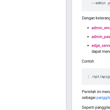
  --admin 
a
Dengan keterang
admin_ema
admin_pa
edge_serv
dapat me
Contoh:
/opt/apig
Perintah ini me
sebagai
panggil
Seperti panggil