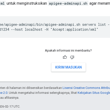
xml
untuk menginstruksikan
apigee-adminapi.sh
agar menamp
ee/apigee-adminapi/bin/apigee-adminapi.sh servers list -
d1234 --host localhost -H "Accept:application/xml"
Apakah informasi ini membantu?
KIRIM MASUKAN
onten di halaman ini dilisensikan berdasarkan
Lisensi Creative Commons Attribu
e 2.0
. Untuk mengetahui informasi selengkapnya, lihat
Kebijakan Situs Googl
au afiliasinya.
026-02-17 UTC.