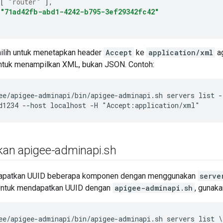
[
"router"
],
"71ad42fb-abd1-4242-b795-3ef29342fc42"
ilih untuk menetapkan header
Accept
ke
application/xml
ag
tuk menampilkan XML, bukan JSON. Contoh:
ee/apigee-adminapi/bin/apigee-adminapi.sh servers list -
d1234 --host localhost -H "Accept:application/xml"
an apigee-adminapi
.
sh
apatkan UUID beberapa komponen dengan menggunakan
serve
Untuk mendapatkan UUID dengan
apigee-adminapi.sh
, gunaka
ee/apigee-adminapi/bin/apigee-adminapi.sh servers list \
