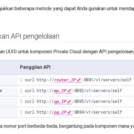
njukkan beberapa metode yang dapat Anda gunakan untuk mend
an API pengelolaan
n UUID untuk komponen Private Cloud dengan API pengelolaan, 
Panggilan API
curl http://
router_IP
:8081/v1/servers/self
curl http://
mp_IP
:8082/v1/servers/self
n
curl http://
qp_IP
:8083/v1/servers/self
curl http://
pg_IP
:8084/v1/servers/self
a nomor port berbeda-beda, bergantung pada komponen mana ya