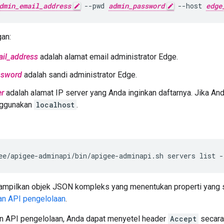
dmin_email_address
 --pwd 
admin_password
 --host 
edge
an:
il_address
adalah alamat email administrator Edge.
ssword
adalah sandi administrator Edge.
er
adalah alamat IP server yang Anda inginkan daftarnya. Jika And
nggunakan
localhost
.
ee/apigee-adminapi/bin/apigee-adminapi.sh servers list 
nampilkan objek JSON kompleks yang menentukan properti yang 
an API pengelolaan
.
an API pengelolaan, Anda dapat menyetel header
Accept
secara