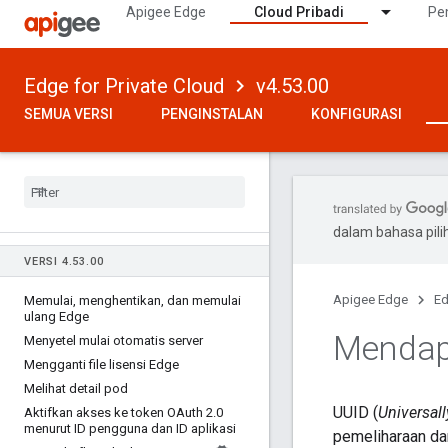
Apigee Edge
Cloud Pribadi
Pe
Edge for Private Cloud
v4.53.00
SEMUA VERSI
PENGINSTALAN
KONFIGURASI
dalam bahasa pil
VERSI 4
.
53
.
00
Apigee Edge
Ed
Memulai
,
menghentikan
,
dan memulai
ulang Edge
Mendap
Menyetel mulai otomatis server
Mengganti file lisensi Edge
Melihat detail pod
UUID (
Universall
Aktifkan akses ke token OAuth 2
.
0
menurut ID pengguna dan ID aplikasi
pemeliharaan da