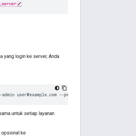
_server
a yang login ke server, Anda
--admin user@example.com --pwd abcd1234 --host localhost
sama untuk setiap layanan
 opsional ke