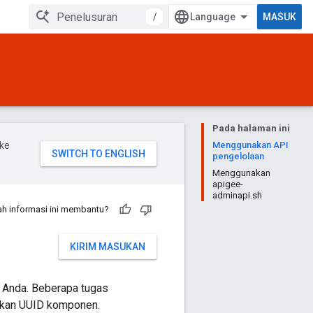
/
MASUK
Pada halaman ini
ke
Menggunakan API
pengelolaan
Menggunakan
apigee-
adminapi.sh
h informasi ini membantu?
KIRIM MASUKAN
m Anda. Beberapa tugas
akan UUID komponen.