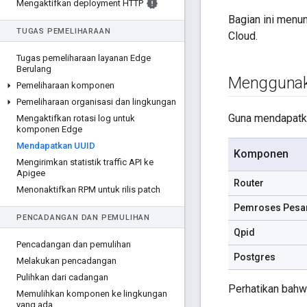
Mengaktifkan deployment HTTP
Bagian ini menu
TUGAS PEMELIHARAAN
Cloud.
Tugas pemeliharaan layanan Edge
Berulang
Menggunak
Pemeliharaan komponen
Pemeliharaan organisasi dan lingkungan
Guna mendapatka
Mengaktifkan rotasi log untuk
komponen Edge
Mendapatkan UUID
Komponen
Mengirimkan statistik traffic API ke
Apigee
Router
Menonaktifkan RPM untuk rilis patch
Pemroses Pesa
PENCADANGAN DAN PEMULIHAN
Qpid
Pencadangan dan pemulihan
Postgres
Melakukan pencadangan
Pulihkan dari cadangan
Perhatikan bahw
Memulihkan komponen ke lingkungan
yang ada