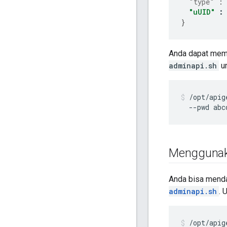
"type"
:
"uUID"
:
}
Anda dapat mem
adminapi.sh
un
/opt/apig
  --pwd abc
Menggunak
Anda bisa mend
adminapi.sh
. 
/opt/apig