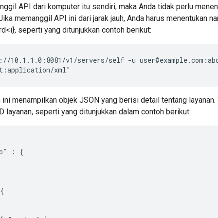
ggil API dari komputer itu sendiri, maka Anda tidak perlu men
Jika memanggil API ini dari jarak jauh, Anda harus menentukan 
<i}, seperti yang ditunjukkan contoh berikut:
://10.1.1.0:8081/v1/servers/self -u user@example.com:abc
t:application/xml"
 ini menampilkan objek JSON yang berisi detail tentang layanan.
layanan, seperti yang ditunjukkan dalam contoh berikut:
o"
:
{
{