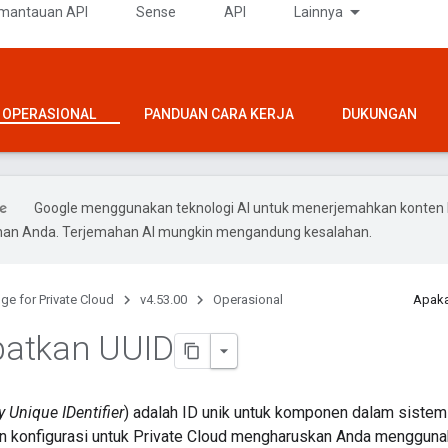
mantauan API
Sense
API
Lainnya
OPERASIONAL
PANDUAN CARA KERJA
DUKUNGAN
Google menggunakan teknologi AI untuk menerjemahkan konten 
ihan Anda. Terjemahan AI mungkin mengandung kesalahan.
ge for Private Cloud
v4.53.00
Operasional
Apaka
atkan UUID
y Unique IDentifier
) adalah ID unik untuk komponen dalam siste
n konfigurasi untuk Private Cloud mengharuskan Anda menggun