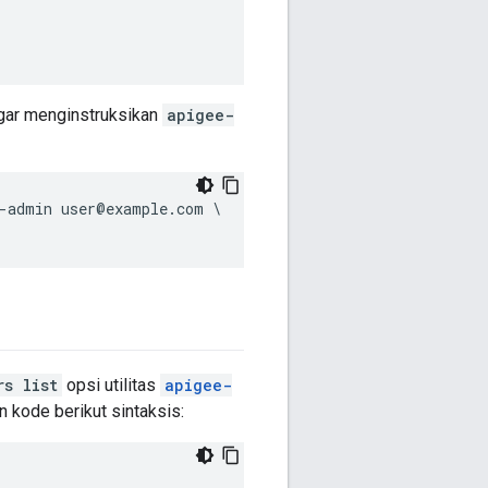
ar menginstruksikan
apigee-
-admin user@example.com \

rs list
opsi utilitas
apigee-
n kode berikut sintaksis: