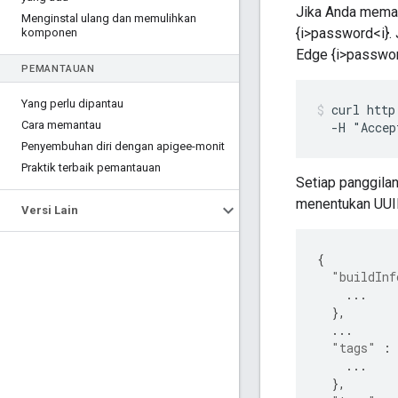
Jika Anda meman
Menginstal ulang dan memulihkan
{i>password<i}. 
komponen
Edge {i>password
PEMANTAUAN
Yang perlu dipantau
curl http
Cara memantau
  -H "Accep
Penyembuhan diri dengan apigee-monit
Praktik terbaik pemantauan
Setiap panggilan
menentukan UUID 
Versi Lain
{
"buildInf
...
},
...
"tags"
:
...
},