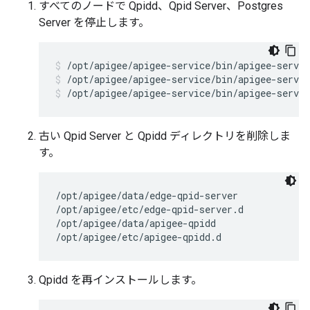
すべてのノードで Qpidd、Qpid Server、Postgres
Server を停止します。
/opt/apigee/apigee-service/bin/apigee-servic
/opt/apigee/apigee-service/bin/apigee-servic
古い Qpid Server と Qpidd ディレクトリを削除しま
す。
/opt/apigee/data/edge-qpid-server

/opt/apigee/etc/edge-qpid-server.d

/opt/apigee/data/apigee-qpidd

/opt/apigee/etc/apigee-qpidd.d 
Qpidd を再インストールします。