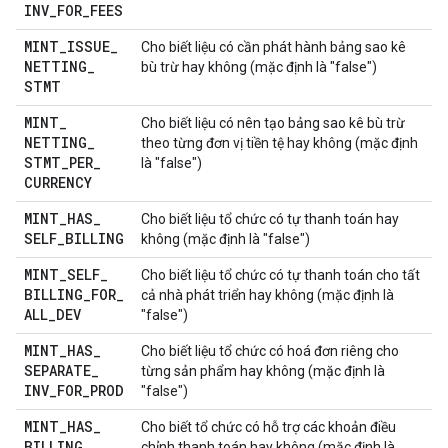
INV
_
FOR
_
FEES
MINT
_
ISSUE
_
Cho biết liệu có cần phát hành bảng sao kê
NETTING
_
bù trừ hay không (mặc định là "false")
STMT
MINT
_
Cho biết liệu có nên tạo bảng sao kê bù trừ
NETTING
_
theo từng đơn vị tiền tệ hay không (mặc định
STMT
_
PER
_
là "false")
CURRENCY
MINT
_
HAS
_
Cho biết liệu tổ chức có tự thanh toán hay
SELF
_
BILLING
không (mặc định là "false")
MINT
_
SELF
_
Cho biết liệu tổ chức có tự thanh toán cho tất
BILLING
_
FOR
_
cả nhà phát triển hay không (mặc định là
ALL
_
DEV
"false")
MINT
_
HAS
_
Cho biết liệu tổ chức có hoá đơn riêng cho
SEPARATE
_
từng sản phẩm hay không (mặc định là
INV
_
FOR
_
PROD
"false")
MINT
_
HAS
_
Cho biết tổ chức có hỗ trợ các khoản điều
BILLING
_
chỉnh thanh toán hay không (mặc định là