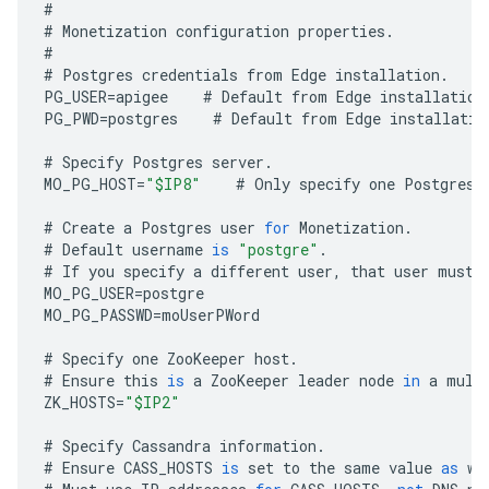
#
#
Monetization
configuration
properties
.
#
#
Postgres
credentials
from
Edge
installation
.
PG_USER
=
apigee
#
Default
from
Edge
installation
PG_PWD
=
postgres
#
Default
from
Edge
installatio
#
Specify
Postgres
server
.
MO_PG_HOST
=
"$IP8"
#
Only
specify
one
Postgres
#
Create
a
Postgres
user
for
Monetization
.
#
Default
username
is
"postgre"
.
#
If
you
specify
a
different
user
,
that
user
must
MO_PG_USER
=
postgre
MO_PG_PASSWD
=
moUserPWord
#
Specify
one
ZooKeeper
host
.
#
Ensure
this
is
a
ZooKeeper
leader
node
in
a
mult
ZK_HOSTS
=
"$IP2"
#
Specify
Cassandra
information
.
#
Ensure
CASS_HOSTS
is
set
to
the
same
value
as
wh