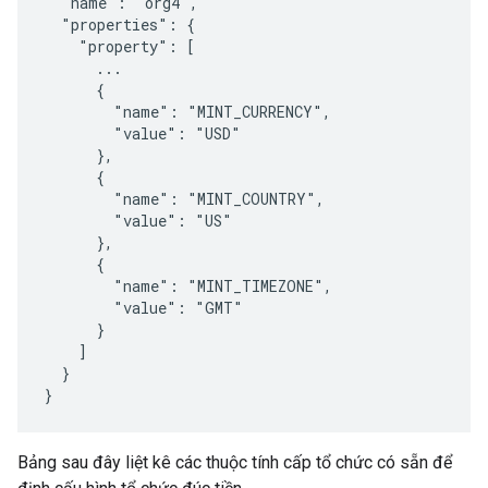
  "name": "org4",

  "properties": {

    "property": [

      ...

      {

        "name": "MINT_CURRENCY",

        "value": "USD"

      },

      {

        "name": "MINT_COUNTRY",

        "value": "US"

      },

      {

        "name": "MINT_TIMEZONE",

        "value": "GMT"

      }

    ]

  }

}
Bảng sau đây liệt kê các thuộc tính cấp tổ chức có sẵn để