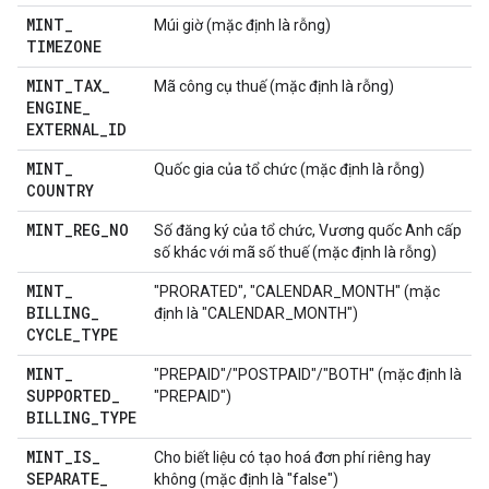
MINT
_
Múi giờ (mặc định là rỗng)
TIMEZONE
MINT
_
TAX
_
Mã công cụ thuế (mặc định là rỗng)
ENGINE
_
EXTERNAL
_
ID
MINT
_
Quốc gia của tổ chức (mặc định là rỗng)
COUNTRY
MINT
_
REG
_
NO
Số đăng ký của tổ chức, Vương quốc Anh cấp
số khác với mã số thuế (mặc định là rỗng)
MINT
_
"PRORATED", "CALENDAR_MONTH" (mặc
BILLING
_
định là "CALENDAR_MONTH")
CYCLE
_
TYPE
MINT
_
"PREPAID"/"POSTPAID"/"BOTH" (mặc định là
SUPPORTED
_
"PREPAID")
BILLING
_
TYPE
MINT
_
IS
_
Cho biết liệu có tạo hoá đơn phí riêng hay
SEPARATE
_
không (mặc định là "false")