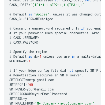
#
Must
use
IP
addresses
for
CASS_HOSTS
,
not
DNS
na
CASS_HOSTS
=
"$IP1:1,1 $IP2:1,1 $IP3:1,1"
#
Default
is
"Apigee"
,
unless
it
was
changed
durin
CASS_CLUSTERNAME
=
Apigee
#
Cassandra
uname
/
pword
required
only
if
you
enabl
#
If
your
password
uses
special
characters
,
wrap
i
#
CASS_USERNAME
=
#
CASS_PASSWORD
=
#
Specify
the
region
.
#
Default
is
dc
-
1
unless
you
are
in
a
multi
-
datace
REGION
=
dc
-
1
#
If
your
Edge
config
file
did
not
specify
SMTP
in
#
Monetization
requires
an
SMTP
server
.
SMTPHOST
=
smtp
.
gmail
.
com
SMTPPORT
=
465
SMTPUSER
=
your
@
email
.
com
SMTPPASSWORD
=
yourEmailPassword
SMTPSSL
=
y
SMTPMAILFROM
=
"My Company <myco@company.com>"