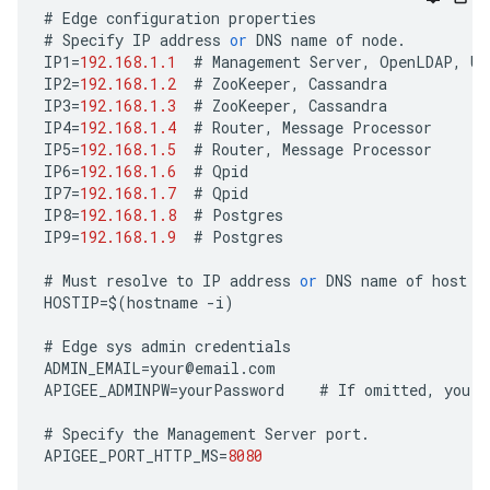
#
Edge
configuration
properties
#
Specify
IP
address
or
DNS
name
of
node
.
IP1
=
192.168.1.1
#
Management
Server
,
OpenLDAP
,
UI
IP2
=
192.168.1.2
#
ZooKeeper
,
Cassandra
IP3
=
192.168.1.3
#
ZooKeeper
,
Cassandra
IP4
=
192.168.1.4
#
Router
,
Message
Processor
IP5
=
192.168.1.5
#
Router
,
Message
Processor
IP6
=
192.168.1.6
#
Qpid
IP7
=
192.168.1.7
#
Qpid
IP8
=
192.168.1.8
#
Postgres
IP9
=
192.168.1.9
#
Postgres
#
Must
resolve
to
IP
address
or
DNS
name
of
host
-
HOSTIP
=
$
(
hostname
-
i
)
#
Edge
sys
admin
credentials
ADMIN_EMAIL
=
your
@
email
.
com
APIGEE_ADMINPW
=
yourPassword
#
If
omitted
,
you
a
#
Specify
the
Management
Server
port
.
APIGEE_PORT_HTTP_MS
=
8080