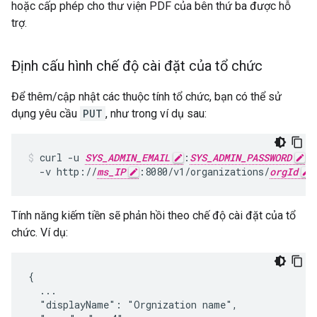
hoặc cấp phép cho thư viện PDF của bên thứ ba được hỗ
trợ.
Định cấu hình chế độ cài đặt của tổ chức
Để thêm/cập nhật các thuộc tính tổ chức, bạn có thể sử
dụng yêu cầu
PUT
, như trong ví dụ sau:
curl -u 
SYS_ADMIN_EMAIL
:
SYS_ADMIN_PASSWORD
 \

  -v http://
ms_IP
:8080/v1/organizations/
orgId
Tính năng kiếm tiền sẽ phản hồi theo chế độ cài đặt của tổ
chức. Ví dụ:
{

  ...

  "displayName": "Orgnization name",
