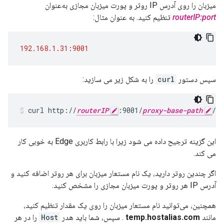
میزبان را روی آدرس IP روتر و پورت میزبان مجازی به‌عنوان
routerIP:port
تنظیم کنید. به عنوان مثال:
192.168.1.31
:
9001
سپس دستور
curl
را به شکل زیر می سازید:
curl http://
routerIP
:9001/
proxy-base-path
/
re
این گزینه ترجیح داده می شود زیرا با رابط کاربری Edge به خوبی کار
می کند.
اگر چندین روتر دارید، یک نام مستعار میزبان برای هر روتر اضافه کنید و
آدرس IP هر روتر و پورت میزبان مجازی را مشخص کنید.
همچنین، می‌توانید نام مستعار میزبان را روی یک مقدار تنظیم کنید،
مانند
temp.hostalias.com
. سپس، شما باید هدر
Host
را در هر