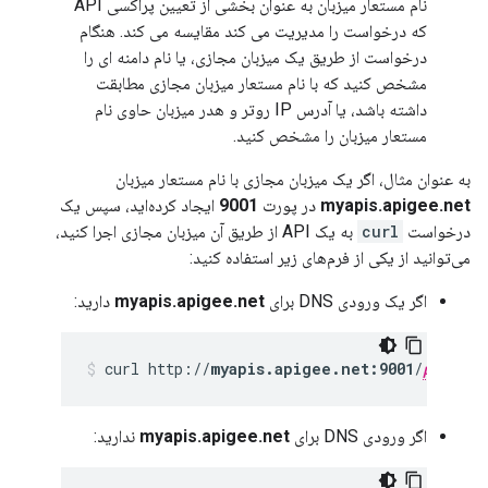
نام مستعار میزبان به عنوان بخشی از تعیین پراکسی API
که درخواست را مدیریت می کند مقایسه می کند. هنگام
درخواست از طریق یک میزبان مجازی، یا نام دامنه ای را
مشخص کنید که با نام مستعار میزبان مجازی مطابقت
داشته باشد، یا آدرس IP روتر و هدر میزبان حاوی نام
مستعار میزبان را مشخص کنید.
به عنوان مثال، اگر یک میزبان مجازی با نام مستعار میزبان
myapis.apigee.net
در پورت
9001
ایجاد کرده‌اید، سپس یک
درخواست
curl
به یک API از طریق آن میزبان مجازی اجرا کنید،
می‌توانید از یکی از فرم‌های زیر استفاده کنید:
اگر یک ورودی DNS برای
myapis.apigee.net
دارید:
curl http://
myapis.apigee.net:9001
/
proxy-b
اگر ورودی DNS برای
myapis.apigee.net
ندارید: