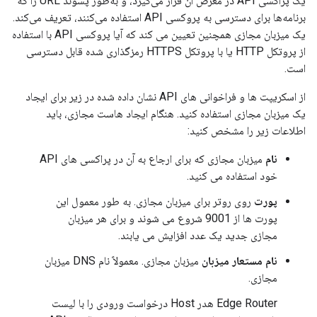
یک پراکسی API در معرض آن قرار می‌گیرد، و به‌طور پسوند URL را که
برنامه‌ها برای دسترسی به پروکسی API استفاده می‌کنند، تعریف می‌کند.
یک میزبان مجازی همچنین تعیین می کند که آیا پروکسی API با استفاده
از پروتکل HTTP یا با پروتکل HTTPS رمزگذاری شده قابل دسترسی
است.
از اسکریپت ها و فراخوانی های API نشان داده شده در زیر برای ایجاد
یک میزبان مجازی استفاده کنید. هنگام ایجاد هاست مجازی، باید
اطلاعات زیر را مشخص کنید:
نام
میزبان مجازی که برای ارجاع به آن در پراکسی های API
خود استفاده می کنید.
پورت
روی روتر برای میزبان مجازی. به طور معمول این
پورت ها از 9001 شروع می شوند و برای هر میزبان
مجازی جدید یک عدد افزایش می یابند.
نام مستعار میزبان
میزبان مجازی. معمولاً نام DNS میزبان
مجازی.
Edge Router هدر Host درخواست ورودی را با لیست