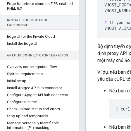
Edge for private cloud on FIPS-enabled
VHOST_PORT=
RHEL 8
.
X
VHOST_NAME=
INSTALL THE NEW EDGE
#
 If you ha
EXPERIENCE
VHOST_ALIAS
Edge UI for the Private Cloud
Install the Edge UI
Bộ định tuyến c
định proxy API x
API HUB CONNECTOR INTEGRATION
một máy chủ ảo, 
Overview and integration flow
Ví dụ: nếu bạn đ
System requirements
yêu cầu cURL tớ
Initial setup
Install Apigee API hub connector
Nếu bạn c
Configure Apigee API hub connector
Configure runtime
curl
Check upload status and errors
Stop upload temporarily
Manage personally identifiable
Nếu bạn k
information (PII) masking