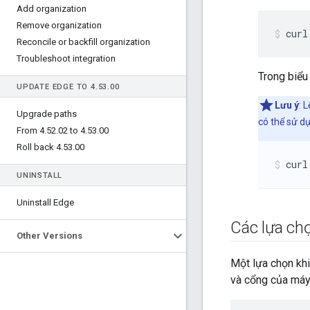
Add organization
Remove organization
curl
Reconcile or backfill organization
Troubleshoot integration
Trong biểu
UPDATE EDGE TO 4
.
53
.
00
Lưu ý
: 
Upgrade paths
có thể sử d
From 4
.
52
.
02 to 4
.
53
.
00
Roll back 4
.
53
.
00
curl
UNINSTALL
Uninstall Edge
Các lựa ch
Other Versions
Một lựa chọn khi
và cổng của máy