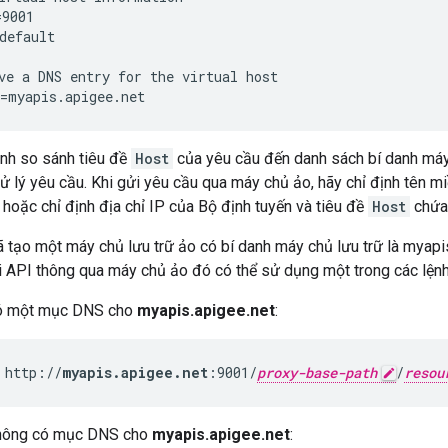
9001

default

ve a DNS entry for the virtual host

=myapis.apigee.net
ạnh so sánh tiêu đề
Host
của yêu cầu đến danh sách bí danh máy 
ử lý yêu cầu. Khi gửi yêu cầu qua máy chủ ảo, hãy chỉ định tên m
hoặc chỉ định địa chỉ IP của Bộ định tuyến và tiêu đề
Host
chứa 
ã tạo một máy chủ lưu trữ ảo có bí danh máy chủ lưu trữ là myapis
i API thông qua máy chủ ảo đó có thể sử dụng một trong các lệnh
ó một mục DNS cho
myapis.apigee.net
:
 http://
myapis.apigee.net
:9001/
proxy-base-path
/
resou
hông có mục DNS cho
myapis.apigee.net
: