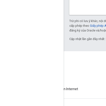
Trừ phi có lưu ý khác, nội
cấp phép theo
Giấy phép 
đăng ký của Oracle và/hoặc 
Cập nhật lần gần đây nhất:
Giới thiệu về Apigee
We're part of Google
Sự kiện
Đối tác
Sách điện tử và truyền hình trực tiếp trên Internet