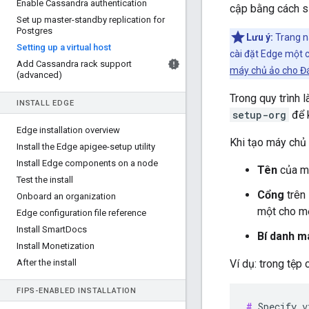
Enable Cassandra authentication
cập bằng cách s
Set up master-standby replication for
Postgres
Lưu ý:
Trang n
Setting up a virtual host
cài đặt Edge một 
Add Cassandra rack support
máy chủ ảo cho Đ
(advanced)
Trong quy trình 
INSTALL EDGE
setup-org
để k
Edge installation overview
Khi tạo máy chủ 
Install the Edge apigee-setup utility
Install Edge components on a node
Tên
của má
Test the install
Cổng
trên
Onboard an organization
một cho m
Edge configuration file reference
Install Smart
Docs
Bí danh m
Install Monetization
After the install
Ví dụ: trong tệp
FIPS-ENABLED INSTALLATION
#
 Specify v