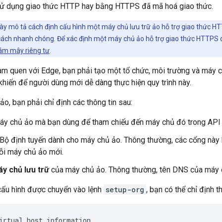
ử dụng giao thức HTTP hay bằng HTTPS đã mã hoá giao thức.
ày mô tả cách định cấu hình một máy chủ lưu trữ ảo hỗ trợ giao thức HTT
cách nhanh chóng. Để xác định một máy chủ ảo hỗ trợ giao thức HTTPS
ám mây riêng tư
.
làm quen với Edge, bạn phải tạo một tổ chức, môi trường và máy 
hiến để người dùng mới dễ dàng thực hiện quy trình này.
ảo, bạn phải chỉ định các thông tin sau:
y chủ ảo mà bạn dùng để tham chiếu đến máy chủ đó trong API 
 Bộ định tuyến dành cho máy chủ ảo. Thông thường, các cổng này
ỗi máy chủ ảo mới.
áy chủ lưu trữ
của máy chủ ảo. Thông thường, tên DNS của máy 
 cấu hình được chuyển vào lệnh
setup-org
, bạn có thể chỉ định 
irtual host information
