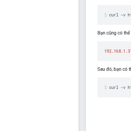
curl -v h
Bạn cũng có thể
192.168.1.3
Sau đó, bạn có 
curl -v h