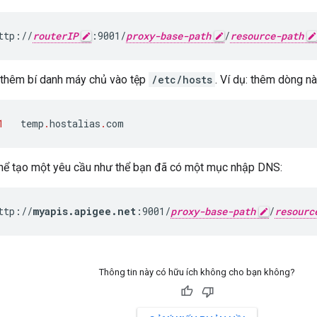
ttp://
routerIP
:9001/
proxy-base-path
/
resource-path
 thêm bí danh máy chủ vào tệp
/etc/hosts
. Ví dụ: thêm dòng n
1
temp
.
hostalias
.
com
thể tạo một yêu cầu như thể bạn đã có một mục nhập DNS:
ttp://
myapis.apigee.net
:9001/
proxy-base-path
/
resourc
Thông tin này có hữu ích không cho bạn không?