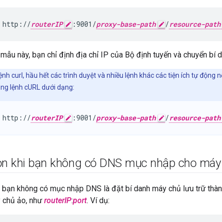
 http://
routerIP
:9001/
proxy-base-path
/
resource-path
 mẫu này, bạn chỉ định địa chỉ IP của Bộ định tuyến và chuyển bí
Lệnh curl, hầu hết các trình duyệt và nhiều lệnh khác các tiện ích tự động n
ụng lệnh cURL dưới dạng:
 http://
routerIP
:9001/
proxy-base-path
/
resource-path
ọn khi bạn không có DNS mục nhập cho máy
 bạn không có mục nhập DNS là đặt bí danh máy chủ lưu trữ thành
 chủ ảo, như
routerIP
:
port
. Ví dụ: