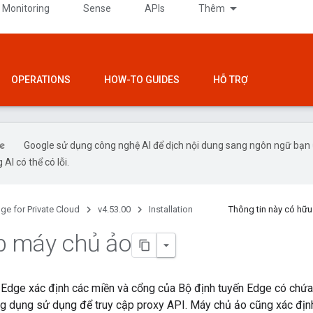
 Monitoring
Sense
APIs
Thêm
OPERATIONS
HOW-TO GUIDES
HỖ TRỢ
Google sử dụng công nghệ AI để dịch nội dung sang ngôn ngữ bạn
 AI có thể có lỗi.
ge for Private Cloud
v4.53.00
Installation
Thông tin này có hữ
ập máy chủ ảo
 Edge xác định các miền và cổng của Bộ định tuyến Edge có chứa 
g dụng sử dụng để truy cập proxy API. Máy chủ ảo cũng xác địn