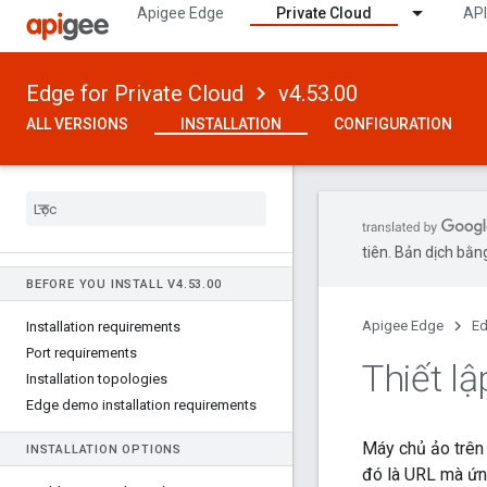
Apigee Edge
Private Cloud
API
Edge for Private Cloud
v4.53.00
ALL VERSIONS
INSTALLATION
CONFIGURATION
tiên. Bản dịch bằng
BEFORE YOU INSTALL V4
.
53
.
00
Apigee Edge
Ed
Installation requirements
Port requirements
Thiết l
Installation topologies
Edge demo installation requirements
Máy chủ ảo trên
INSTALLATION OPTIONS
đó là URL mà ứn