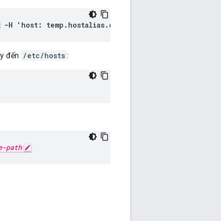
-H 'host: temp.hostalias.com'
ày đến
/etc/hosts
:
e-path