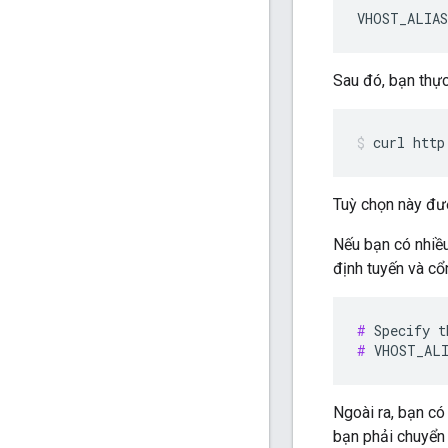
VHOST_ALIAS
Sau đó, bạn thực
curl http
Tuỳ chọn này đượ
Nếu bạn có nhiều
định tuyến và c
#
#
 VHOST_ALI
Ngoài ra, bạn có
bạn phải chuyển