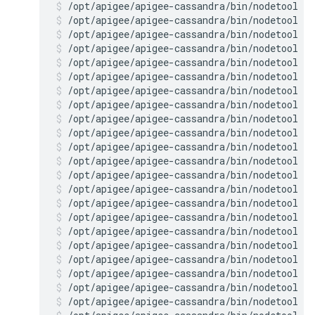
/opt/apigee/apigee-cassandra/bin/nodetool r
/opt/apigee/apigee-cassandra/bin/nodetool r
/opt/apigee/apigee-cassandra/bin/nodetool r
/opt/apigee/apigee-cassandra/bin/nodetool r
/opt/apigee/apigee-cassandra/bin/nodetool r
/opt/apigee/apigee-cassandra/bin/nodetool r
/opt/apigee/apigee-cassandra/bin/nodetool r
/opt/apigee/apigee-cassandra/bin/nodetool r
/opt/apigee/apigee-cassandra/bin/nodetool r
/opt/apigee/apigee-cassandra/bin/nodetool r
/opt/apigee/apigee-cassandra/bin/nodetool r
/opt/apigee/apigee-cassandra/bin/nodetool r
/opt/apigee/apigee-cassandra/bin/nodetool r
/opt/apigee/apigee-cassandra/bin/nodetool r
/opt/apigee/apigee-cassandra/bin/nodetool r
/opt/apigee/apigee-cassandra/bin/nodetool r
/opt/apigee/apigee-cassandra/bin/nodetool r
/opt/apigee/apigee-cassandra/bin/nodetool r
/opt/apigee/apigee-cassandra/bin/nodetool r
/opt/apigee/apigee-cassandra/bin/nodetool r
/opt/apigee/apigee-cassandra/bin/nodetool r
/opt/apigee/apigee-cassandra/bin/nodetool r