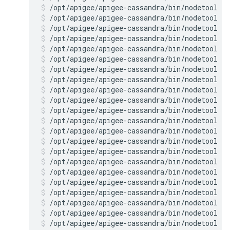
/opt/apigee/apigee-cassandra/bin/nodetool r
/opt/apigee/apigee-cassandra/bin/nodetool r
/opt/apigee/apigee-cassandra/bin/nodetool r
/opt/apigee/apigee-cassandra/bin/nodetool r
/opt/apigee/apigee-cassandra/bin/nodetool r
/opt/apigee/apigee-cassandra/bin/nodetool r
/opt/apigee/apigee-cassandra/bin/nodetool r
/opt/apigee/apigee-cassandra/bin/nodetool r
/opt/apigee/apigee-cassandra/bin/nodetool r
/opt/apigee/apigee-cassandra/bin/nodetool r
/opt/apigee/apigee-cassandra/bin/nodetool r
/opt/apigee/apigee-cassandra/bin/nodetool r
/opt/apigee/apigee-cassandra/bin/nodetool r
/opt/apigee/apigee-cassandra/bin/nodetool r
/opt/apigee/apigee-cassandra/bin/nodetool r
/opt/apigee/apigee-cassandra/bin/nodetool r
/opt/apigee/apigee-cassandra/bin/nodetool re
/opt/apigee/apigee-cassandra/bin/nodetool r
/opt/apigee/apigee-cassandra/bin/nodetool re
/opt/apigee/apigee-cassandra/bin/nodetool r
/opt/apigee/apigee-cassandra/bin/nodetool r
/opt/apigee/apigee-cassandra/bin/nodetool r