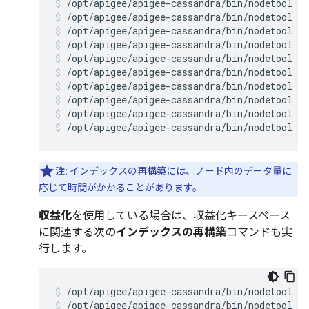
/opt/apigee/apigee-cassandra/bin/nodetool r
/opt/apigee/apigee-cassandra/bin/nodetool r
/opt/apigee/apigee-cassandra/bin/nodetool r
/opt/apigee/apigee-cassandra/bin/nodetool r
/opt/apigee/apigee-cassandra/bin/nodetool r
/opt/apigee/apigee-cassandra/bin/nodetool r
/opt/apigee/apigee-cassandra/bin/nodetool r
/opt/apigee/apigee-cassandra/bin/nodetool r
/opt/apigee/apigee-cassandra/bin/nodetool r
/opt/apigee/apigee-cassandra/bin/nodetool re
注:
インデックスの再構築には、ノード内のデータ量に
応じて時間がかかることがあります。
収益化
を使用している場合は、収益化キースペース
に関連する次の
インデックスの再構築
コマンドも実
行します。
/opt/apigee/apigee-cassandra/bin/nodetool r