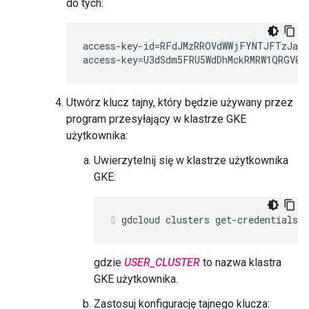
do tych:
access-key-id=RFdJMzRROVdWWjFYNTJFTzJaTk
access-key=U3dSdm5FRU5WdDhMckRMRW1QRGV0b
Utwórz klucz tajny, który będzie używany przez
program przesyłający w klastrze GKE
użytkownika:
Uwierzytelnij się w klastrze użytkownika
GKE:
gdcloud clusters get-credentials 
U
gdzie
USER_CLUSTER
to nazwa klastra
GKE użytkownika.
Zastosuj konfigurację tajnego klucza: