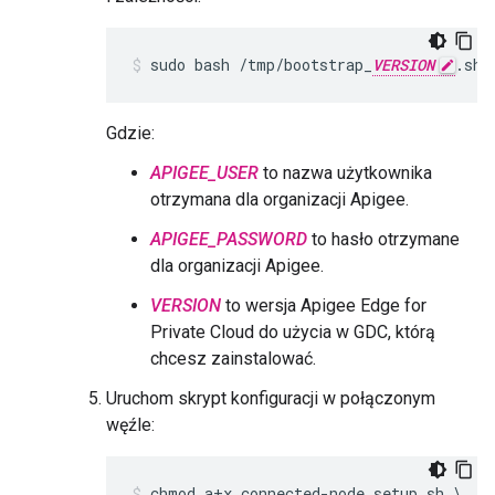
sudo bash /tmp/bootstrap_
VERSION
.sh 
Gdzie:
APIGEE_USER
to nazwa użytkownika
otrzymana dla organizacji Apigee.
APIGEE_PASSWORD
to hasło otrzymane
dla organizacji Apigee.
VERSION
to wersja Apigee Edge for
Private Cloud do użycia w GDC, którą
chcesz zainstalować.
Uruchom skrypt konfiguracji w połączonym
węźle:
chmod a+x connected-node_setup.sh \
