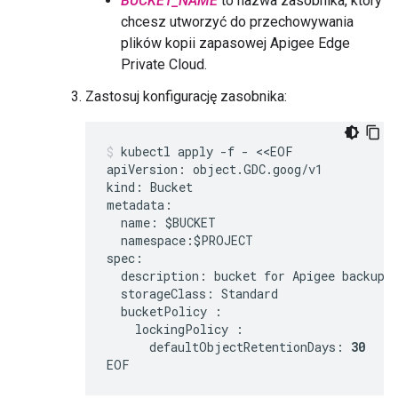
BUCKET_NAME
to nazwa zasobnika, który
chcesz utworzyć do przechowywania
plików kopii zapasowej Apigee Edge
Private Cloud.
Zastosuj konfigurację zasobnika:
kubectl apply -f - <<EOF

apiVersion: object.GDC.goog/v1

kind: Bucket

metadata:

  name: $BUCKET

  namespace:$PROJECT

spec:

  description: bucket for Apigee backup f
  storageClass: Standard

  bucketPolicy :

    lockingPolicy :

      defaultObjectRetentionDays: 
30
EOF