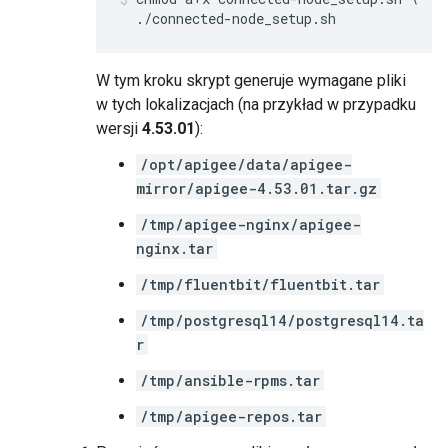
  ./connected-node_setup.sh
W tym kroku skrypt generuje wymagane pliki
w tych lokalizacjach (na przykład w przypadku
wersji
4.53.01
):
/opt/apigee/data/apigee-
mirror/apigee-4.53.01.tar.gz
/tmp/apigee-nginx/apigee-
nginx.tar
/tmp/fluentbit/fluentbit.tar
/tmp/postgresql14/postgresql14.ta
r
/tmp/ansible-rpms.tar
/tmp/apigee-repos.tar