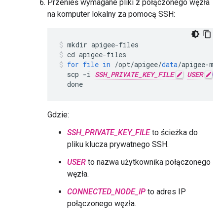
Przenieś wymagane pliki z połączonego węzła
na komputer lokalny za pomocą SSH:
mkdir
apigee
-
files
cd
apigee
-
files
for
file
in
/
opt
/
apigee
/
data
/
apigee
-
mi
scp
-
i
SSH_PRIVATE_KEY_FILE
USER
@
C
done
Gdzie:
SSH_PRIVATE_KEY_FILE
to ścieżka do
pliku klucza prywatnego SSH.
USER
to nazwa użytkownika połączonego
węzła.
CONNECTED_NODE_IP
to adres IP
połączonego węzła.