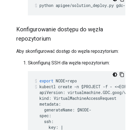
python apigee/solution_deploy.py gdc-ai
Konfigurowanie dostępu do węzła
repozytorium
Aby skonfigurować dostęp do węzła repozytorium:
Skonfiguruj SSH dla węzła repozytorium:
export
NODE
=
repo
kubectl
create
-
n
$
PROJECT
-
f
-
<<
EOF
apiVersion
:
virtualmachine
.
GDC
.
goog
/
v1
kind
:
VirtualMachineAccessRequest
metadata
:
generateName
:
$
NODE
-
spec
:
ssh
:
key
:
|