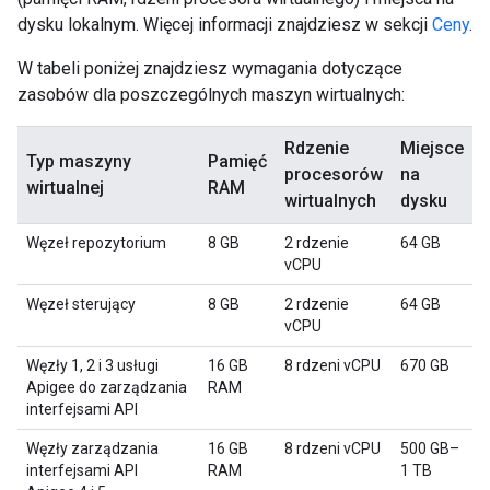
dysku lokalnym. Więcej informacji znajdziesz w sekcji
Ceny
.
W tabeli poniżej znajdziesz wymagania dotyczące
zasobów dla poszczególnych maszyn wirtualnych:
Rdzenie
Miejsce
Typ maszyny
Pamięć
procesorów
na
wirtualnej
RAM
wirtualnych
dysku
Węzeł repozytorium
8 GB
2 rdzenie
64 GB
vCPU
Węzeł sterujący
8 GB
2 rdzenie
64 GB
vCPU
Węzły 1, 2 i 3 usługi
16 GB
8 rdzeni vCPU
670 GB
Apigee do zarządzania
RAM
interfejsami API
Węzły zarządzania
16 GB
8 rdzeni vCPU
500 GB–
interfejsami API
RAM
1 TB