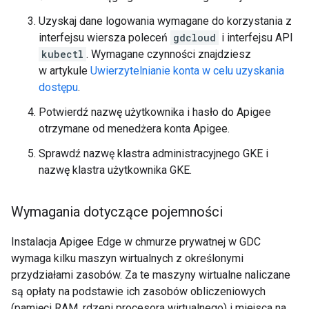
Uzyskaj dane logowania wymagane do korzystania z
interfejsu wiersza poleceń
gdcloud
i interfejsu API
kubectl
. Wymagane czynności znajdziesz
w artykule
Uwierzytelnianie konta w celu uzyskania
dostępu
.
Potwierdź nazwę użytkownika i hasło do Apigee
otrzymane od menedżera konta Apigee.
Sprawdź nazwę klastra administracyjnego GKE i
nazwę klastra użytkownika GKE.
Wymagania dotyczące pojemności
Instalacja Apigee Edge w chmurze prywatnej w GDC
wymaga kilku maszyn wirtualnych z określonymi
przydziałami zasobów. Za te maszyny wirtualne naliczane
są opłaty na podstawie ich zasobów obliczeniowych
(pamięci RAM, rdzeni procesora wirtualnego) i miejsca na