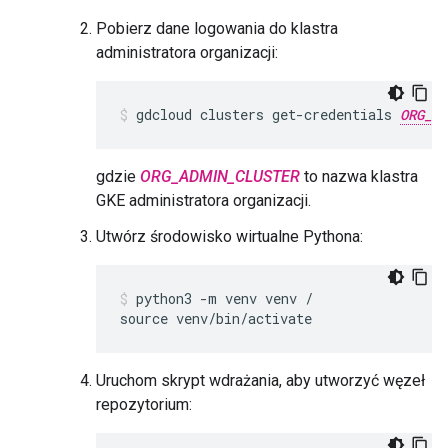
Pobierz dane logowania do klastra
administratora organizacji:
gdcloud clusters get-credentials 
ORG_AD
gdzie
ORG_ADMIN_CLUSTER
to nazwa klastra
GKE administratora organizacji.
Utwórz środowisko wirtualne Pythona:
python3 -m venv venv /

source venv/bin/activate
Uruchom skrypt wdrażania, aby utworzyć węzeł
repozytorium: