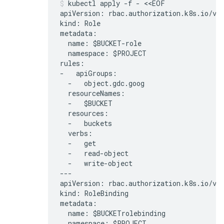
kubectl apply -f - <<EOF

apiVersion: rbac.authorization.k8s.io/v1

kind: Role

metadata:

  name: $BUCKET-role

  namespace: $PROJECT

rules:

-   apiGroups:

  -   object.gdc.goog

  resourceNames:

  -   $BUCKET

  resources:

  -   buckets

  verbs:

  -   get

  -   read-object

  -   write-object

---

apiVersion: rbac.authorization.k8s.io/v1

kind: RoleBinding

metadata:

  name: $BUCKETrolebinding

  namespace: $PROJECT
