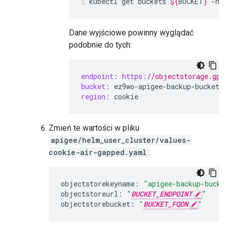
kubectl
get
buckets
${
BUCKET
}
-n
Dane wyjściowe powinny wyglądać
podobnie do tych:
endpoint:
https:
//objectstorage.gpu
bucket:
ez9wo
-
apigee
-
backup
-
bucket
region:
cookie
Zmień te wartości w pliku
apigee/helm_user_cluster/values-
cookie-air-gapped.yaml
:
objectstorekeyname
:
"apigee-backup-bucke
objectstoreurl
:
"
BUCKET_ENDPOINT
"
objectstorebucket
:
"
BUCKET_FQDN
"