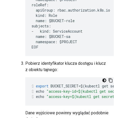
roleRef:

  apiGroup: rbac.authorization.k8s.io

  kind: Role

  name: $BUCKET-role

subjects:

-   kind: ServiceAccount

  name: $BUCKET-sa

  namespace: $PROJECT

EOF
Pobierz identyfikator klucza dostępu i klucz
z obiektu tajnego:
export
BUCKET_SECRET
=$
(
kubectl
get
sec
echo
"access-key-id=$(kubectl get secr
echo
"access-key=$(kubectl get secret 
Dane wyjściowe powinny wyglądać podobnie