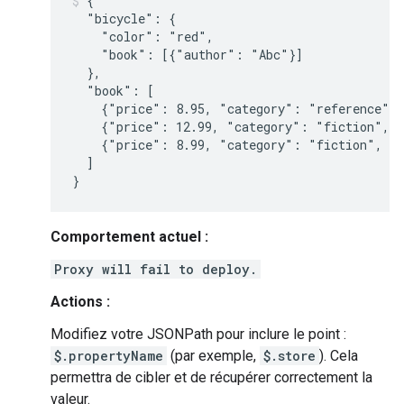
{

  "bicycle": {

    "color": "red",

    "book": [{"author": "Abc"}]

  },

  "book": [

    {"price": 8.95, "category": "reference", 
    {"price": 12.99, "category": "fiction", "
    {"price": 8.99, "category": "fiction", "a
  ]

Comportement actuel :
Proxy will fail to deploy.
Actions :
Modifiez votre JSONPath pour inclure le point :
$.propertyName
(par exemple,
$.store
). Cela
permettra de cibler et de récupérer correctement la
valeur.