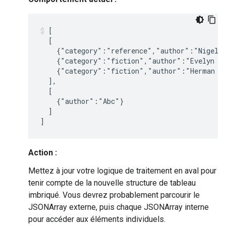
[

  [

    {"category":"reference","author":"Nigel R
    {"category":"fiction","author":"Evelyn Wa
    {"category":"fiction","author":"Herman Me
  ],

  [

    {"author":"Abc"}

  ]

Action :
Mettez à jour votre logique de traitement en aval pour
tenir compte de la nouvelle structure de tableau
imbriqué. Vous devrez probablement parcourir le
JSONArray externe, puis chaque JSONArray interne
pour accéder aux éléments individuels.