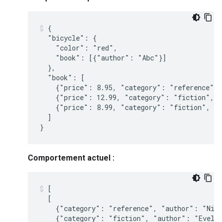
{

  "bicycle": {

    "color": "red",

    "book": [{"author": "Abc"}]

  },

  "book": [

    {"price": 8.95, "category": "reference", 
    {"price": 12.99, "category": "fiction", "
    {"price": 8.99, "category": "fiction", "a
  ]

Comportement actuel :
[

  [

    {"category": "reference", "author": "Nige
    {"category": "fiction", "author": "Evelyn