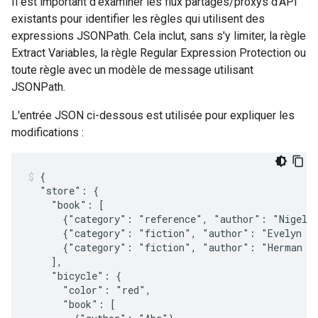
Il est important d'examiner les flux partagés/proxys d'API
existants pour identifier les règles qui utilisent des
expressions JSONPath. Cela inclut, sans s'y limiter, la règle
Extract Variables, la règle Regular Expression Protection ou
toute règle avec un modèle de message utilisant
JSONPath.
L'entrée JSON ci-dessous est utilisée pour expliquer les
modifications :
{

  "store": {

    "book": [

      {"category": "reference", "author": "Nigel R
      {"category": "fiction", "author": "Evelyn Wa
      {"category": "fiction", "author": "Herman Me
    ],

    "bicycle": {

      "color": "red",

      "book": [
