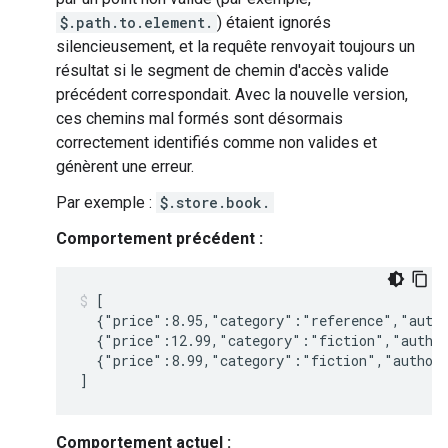
$.path.to.element.
) étaient ignorés
silencieusement, et la requête renvoyait toujours un
résultat si le segment de chemin d'accès valide
précédent correspondait. Avec la nouvelle version,
ces chemins mal formés sont désormais
correctement identifiés comme non valides et
génèrent une erreur.
Par exemple :
$.store.book.
Comportement précédent :
[

  {"price":8.95,"category":"reference","autho
  {"price":12.99,"category":"fiction","author
  {"price":8.99,"category":"fiction","author"
Comportement actuel :