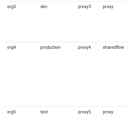
org3
dev
proxy3
proxy
3
org4
production
proxy4
sharedflow
2
org5
test
proxy5
proxy
6