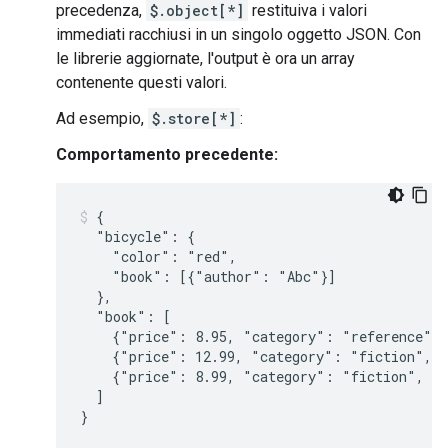
precedenza,
$.object[*]
restituiva i valori
immediati racchiusi in un singolo oggetto JSON. Con
le librerie aggiornate, l'output è ora un array
contenente questi valori.
Ad esempio,
$.store[*]
:
Comportamento precedente:
{

  "bicycle": {

    "color": "red",

    "book": [{"author": "Abc"}]

  },

  "book": [

    {"price": 8.95, "category": "reference", 
    {"price": 12.99, "category": "fiction", "
    {"price": 8.99, "category": "fiction", "a
  ]
