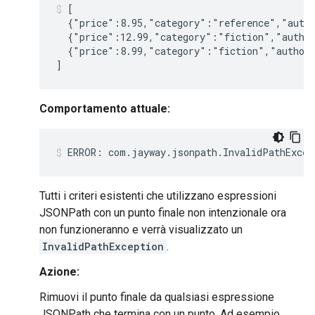
[

  {"price":8.95,"category":"reference","autho
  {"price":12.99,"category":"fiction","author
  {"price":8.99,"category":"fiction","author"
Comportamento attuale:
Tutti i criteri esistenti che utilizzano espressioni
JSONPath con un punto finale non intenzionale ora
non funzioneranno e verrà visualizzato un
InvalidPathException
.
Azione:
Rimuovi il punto finale da qualsiasi espressione
JSONPath che termina con un punto. Ad esempio,