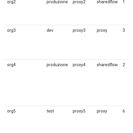
org2
produzione
proxy2
sharedflow
1
org3
dev
proxy3
proxy
3
org4
produzione
proxy4
sharedflow
2
org5
test
proxy5
proxy
6