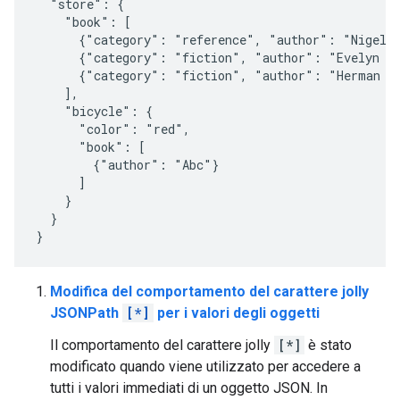
  "store": {

    "book": [

      {"category": "reference", "author": "Nigel R
      {"category": "fiction", "author": "Evelyn Wa
      {"category": "fiction", "author": "Herman Me
    ],

    "bicycle": {

      "color": "red",

      "book": [

        {"author": "Abc"}

      ]

    }

  }

Modifica del comportamento del carattere jolly
JSONPath
[*]
per i valori degli oggetti
Il comportamento del carattere jolly
[*]
è stato
modificato quando viene utilizzato per accedere a
tutti i valori immediati di un oggetto JSON. In