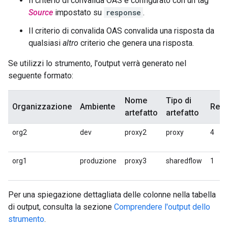
Il criterio di convalida OAS è configurato con un tag
Source
impostato su
response
.
Il criterio di convalida OAS convalida una risposta da
qualsiasi
altro
criterio che genera una risposta.
Se utilizzi lo strumento, l'output verrà generato nel
seguente formato:
Nome
Tipo di
Organizzazione
Ambiente
Revi
artefatto
artefatto
org2
dev
proxy2
proxy
4
org1
produzione
proxy3
sharedflow
1
Per una spiegazione dettagliata delle colonne nella tabella
di output, consulta la sezione
Comprendere l'output dello
strumento
.