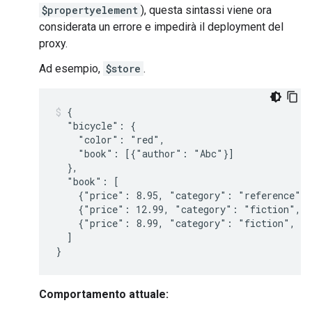
$propertyelement
), questa sintassi viene ora
considerata un errore e impedirà il deployment del
proxy.
Ad esempio,
$store
.
{

  "bicycle": {

    "color": "red",

    "book": [{"author": "Abc"}]

  },

  "book": [

    {"price": 8.95, "category": "reference", 
    {"price": 12.99, "category": "fiction", "
    {"price": 8.99, "category": "fiction", "a
  ]

Comportamento attuale: