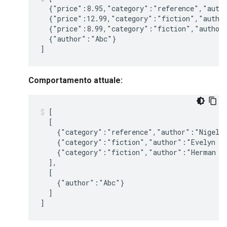
  {"price":8.95,"category":"reference","autho
  {"price":12.99,"category":"fiction","author
  {"price":8.99,"category":"fiction","author"
  {"author":"Abc"}

Comportamento attuale:
[

  [

    {"category":"reference","author":"Nigel R
    {"category":"fiction","author":"Evelyn Wa
    {"category":"fiction","author":"Herman Me
  ],

  [

    {"author":"Abc"}

  ]
