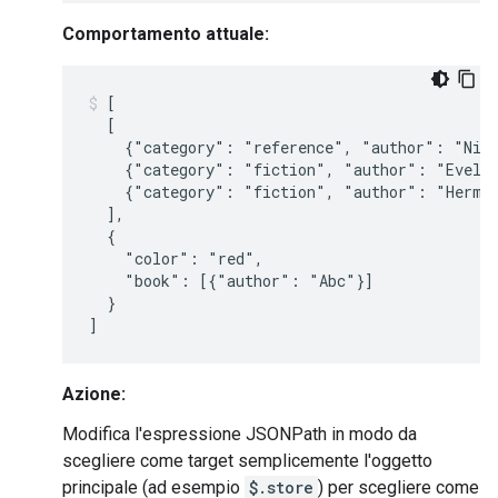
Comportamento attuale:
[

  [

    {"category": "reference", "author": "Nige
    {"category": "fiction", "author": "Evelyn
    {"category": "fiction", "author": "Herman
  ],

  {

    "color": "red",

    "book": [{"author": "Abc"}]

  }

Azione:
Modifica l'espressione JSONPath in modo da
scegliere come target semplicemente l'oggetto
principale (ad esempio
$.store
) per scegliere come