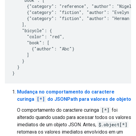
    "book": [

      {"category": "reference", "author": "Nigel R
      {"category": "fiction", "author": "Evelyn Wa
      {"category": "fiction", "author": "Herman Me
    ],

    "bicycle": {

      "color": "red",

      "book": [

        {"author": "Abc"}

      ]

    }

  }

Mudança no comportamento do caractere
curinga
[*]
do JSONPath para valores de objeto
O comportamento do caractere curinga
[*]
foi
alterado quando usado para acessar todos os valores
imediatos de um objeto JSON. Antes,
$.object[*]
retornava os valores imediatos envolvidos em um