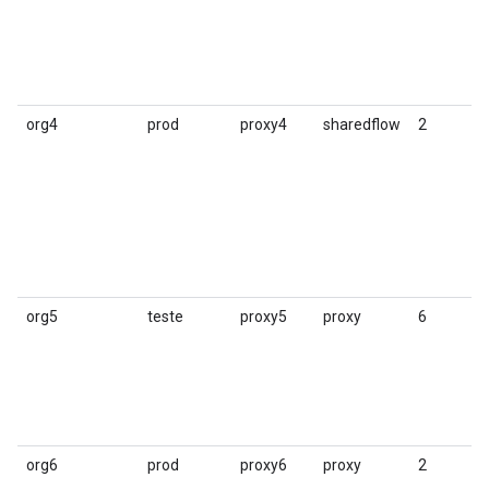
org4
prod
proxy4
sharedflow
2
org5
teste
proxy5
proxy
6
org6
prod
proxy6
proxy
2