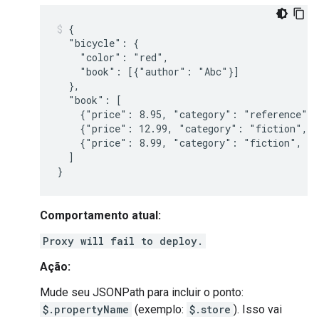
{

  "bicycle": {

    "color": "red",

    "book": [{"author": "Abc"}]

  },

  "book": [

    {"price": 8.95, "category": "reference", 
    {"price": 12.99, "category": "fiction", "
    {"price": 8.99, "category": "fiction", "a
  ]

Comportamento atual:
Proxy will fail to deploy.
Ação:
Mude seu JSONPath para incluir o ponto:
$.propertyName
(exemplo:
$.store
). Isso vai