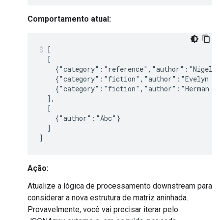
Comportamento atual:
[

  [

    {"category":"reference","author":"Nigel R
    {"category":"fiction","author":"Evelyn Wa
    {"category":"fiction","author":"Herman Me
  ],

  [

    {"author":"Abc"}

  ]

Ação:
Atualize a lógica de processamento downstream para
considerar a nova estrutura de matriz aninhada.
Provavelmente, você vai precisar iterar pelo