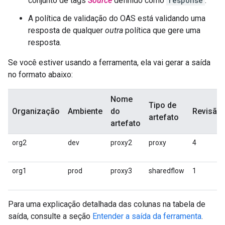
conjunto de tags
Source
definido como
response
.
A política de validação do OAS está validando uma
resposta de qualquer
outra
política que gere uma
resposta.
Se você estiver usando a ferramenta, ela vai gerar a saída
no formato abaixo:
Nome
Tipo de
Organização
Ambiente
do
Revisão
artefato
artefato
org2
dev
proxy2
proxy
4
org1
prod
proxy3
sharedflow
1
Para uma explicação detalhada das colunas na tabela de
saída, consulte a seção
Entender a saída da ferramenta
.