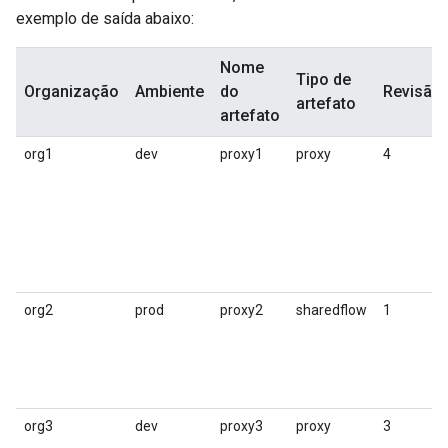
exemplo de saída abaixo:
Nome
Tipo de
Organização
Ambiente
do
Revisão
artefato
artefato
org1
dev
proxy1
proxy
4
org2
prod
proxy2
sharedflow
1
org3
dev
proxy3
proxy
3