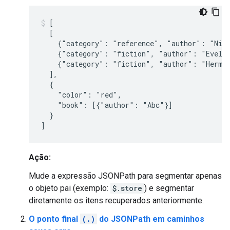
[

  [

    {"category": "reference", "author": "Nige
    {"category": "fiction", "author": "Evelyn
    {"category": "fiction", "author": "Herman
  ],

  {

    "color": "red",

    "book": [{"author": "Abc"}]

  }

Ação:
Mude a expressão JSONPath para segmentar apenas
o objeto pai (exemplo:
$.store
) e segmentar
diretamente os itens recuperados anteriormente.
O ponto final
(.)
do JSONPath em caminhos