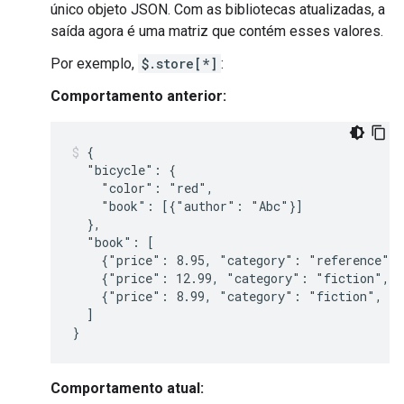
único objeto JSON. Com as bibliotecas atualizadas, a
saída agora é uma matriz que contém esses valores.
Por exemplo,
$.store[*]
:
Comportamento anterior:
{

  "bicycle": {

    "color": "red",

    "book": [{"author": "Abc"}]

  },

  "book": [

    {"price": 8.95, "category": "reference", 
    {"price": 12.99, "category": "fiction", "
    {"price": 8.99, "category": "fiction", "a
  ]

Comportamento atual: