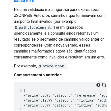
causa erro
Há uma validação mais rigorosa para expressões
JSONPath. Antes, os caminhos que terminavam com
um ponto final inválido (por exemplo,
$.path.to.element.
) eram ignorados
silenciosamente, e a consulta ainda retornava um
resultado se o segmento de caminho válido anterior
correspondesse. Com a nova versão, esses
caminhos malformados agora são identificados
corretamente como inválidos e resultam em um erro.
Por exemplo,
$.store.book.
.
Comportamento anterior:
[

  {"price":8.95,"category":"reference","autho
  {"price":12.99,"category":"fiction","author
  {"price":8.99,"category":"fiction","author"