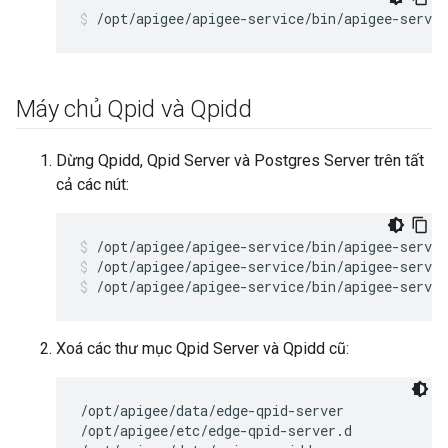
/opt/apigee/apigee-service/bin/apigee-servic
Máy chủ Qpid và Qpidd
Dừng Qpidd, Qpid Server và Postgres Server trên tất
cả các nút:
/opt/apigee/apigee-service/bin/apigee-servic
/opt/apigee/apigee-service/bin/apigee-servic
Xoá các thư mục Qpid Server và Qpidd cũ:
/opt/apigee/data/edge-qpid-server

/opt/apigee/etc/edge-qpid-server.d
