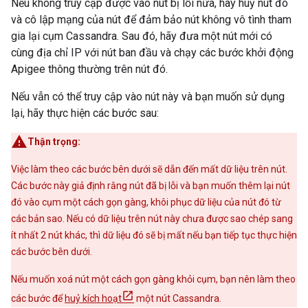
Nếu không truy cập được vào nút bị lỗi nữa, hãy huỷ nút đó
và cô lập mạng của nút để đảm bảo nút không vô tình tham
gia lại cụm Cassandra. Sau đó, hãy đưa một nút mới có
cùng địa chỉ IP với nút ban đầu và chạy các bước khởi động
Apigee thông thường trên nút đó.
Nếu vẫn có thể truy cập vào nút này và bạn muốn sử dụng
lại, hãy thực hiện các bước sau:
Thận trọng:
Việc làm theo các bước bên dưới sẽ dẫn đến mất dữ liệu trên nút.
Các bước này giả định rằng nút đã bị lỗi và bạn muốn thêm lại nút
đó vào cụm một cách gọn gàng, khôi phục dữ liệu của nút đó từ
các bản sao. Nếu có dữ liệu trên nút này chưa được sao chép sang
ít nhất 2 nút khác, thì dữ liệu đó sẽ bị mất nếu bạn tiếp tục thực hiện
các bước bên dưới.
Nếu muốn xoá nút một cách gọn gàng khỏi cụm, bạn nên làm theo
các bước để
huỷ kích hoạt
một nút Cassandra.