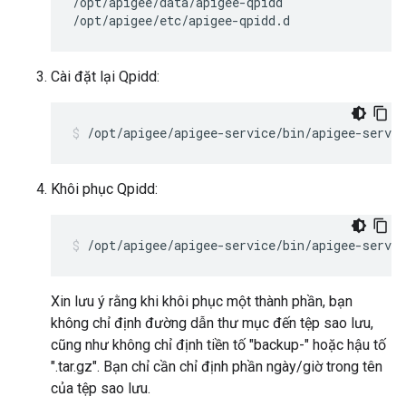
/opt/apigee/data/apigee-qpidd

/opt/apigee/etc/apigee-qpidd.d 
Cài đặt lại Qpidd:
/opt/apigee/apigee-service/bin/apigee-servic
Khôi phục Qpidd:
/opt/apigee/apigee-service/bin/apigee-servic
Xin lưu ý rằng khi khôi phục một thành phần, bạn
không chỉ định đường dẫn thư mục đến tệp sao lưu,
cũng như không chỉ định tiền tố "backup-" hoặc hậu tố
".tar.gz". Bạn chỉ cần chỉ định phần ngày/giờ trong tên
của tệp sao lưu.