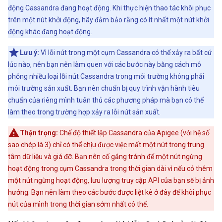
động Cassandra đang hoạt động. Khi thực hiện thao tác khôi phục
trên một nút khởi động, hãy đảm bảo rằng có ít nhất một nút khởi
động khác đang hoạt động.
Lưu ý:
Vì lỗi nút trong một cụm Cassandra có thể xảy ra bất cứ
lúc nào, nên bạn nên làm quen với các bước này bằng cách mô
phỏng nhiều loại lỗi nút Cassandra trong môi trường không phải
môi trường sản xuất. Bạn nên chuẩn bị quy trình vận hành tiêu
chuẩn của riêng mình tuân thủ các phương pháp mà bạn có thể
làm theo trong trường hợp xảy ra lỗi nút sản xuất.
Thận trọng:
Chế độ thiết lập Cassandra của Apigee (với hệ số
sao chép là 3) chỉ có thể chịu được việc mất một nút trong trung
tâm dữ liệu và giá đỡ. Bạn nên cố gắng tránh để một nút ngừng
hoạt động trong cụm Cassandra trong thời gian dài vì nếu có thêm
một nút ngừng hoạt động, lưu lượng truy cập API của bạn sẽ bị ảnh
hưởng. Bạn nên làm theo các bước được liệt kê ở đây để khôi phục
nút của mình trong thời gian sớm nhất có thể.