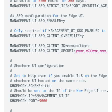
#
Defaults
to
8760
hours
,
or
365
days
.
MANAGEMENT_UI_SSO_STRICT_TRANSPORT_SECURITY_AGE_H
##
SSO
configuration
for
the
Edge
UI
.
MANAGEMENT_UI_SSO_ENABLED
=
y
#
Only
required
if
MANAGEMENT_UI_SSO_ENABLED
is
'y
MANAGEMENT_UI_SSO_CLIENT_OVERWRITE
=
y
MANAGEMENT_UI_SSO_CLIENT_ID
=
newueclient
MANAGEMENT_UI_SSO_CLIENT_SECRET
=
your_client_sso_se
#
#
Shoehorn
UI
configuration
#
#
Set
to
http
even
if
you
enable
TLS
on
the
Edge
U
#
shoehorn
UI
hosted
on
the
same
node
.
SHOEHORN_SCHEME
=
http
#
Should
be
set
to
the
IP
of
the
New
Edge
UI
serve
SHOEHORN_IP
=
$
MANAGEMENT_UI_IP
SHOEHORN_PORT
=
9000
#