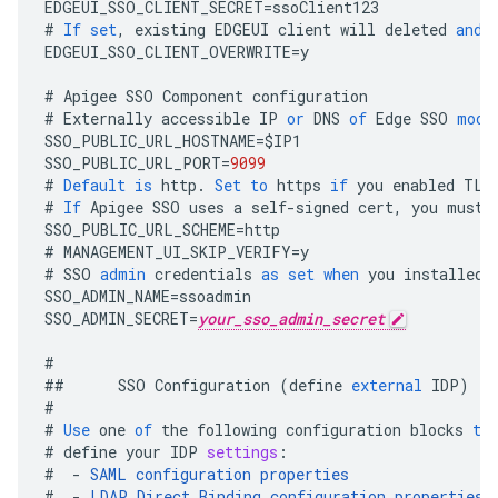
EDGEUI_SSO_CLIENT_SECRET
=
ssoClient123
#
If
set
,
existing
EDGEUI
client
will
deleted
and
EDGEUI_SSO_CLIENT_OVERWRITE
=
y
#
Apigee
SSO
Component
configuration
#
Externally
accessible
IP
or
DNS
of
Edge
SSO
modu
SSO_PUBLIC_URL_HOSTNAME
=
$
IP1
SSO_PUBLIC_URL_PORT
=
9099
#
Default
is
http
.
Set
to
https
if
you
enabled
TLS
#
If
Apigee
SSO
uses
a
self
-
signed
cert
,
you
must
SSO_PUBLIC_URL_SCHEME
=
http
#
MANAGEMENT_UI_SKIP_VERIFY
=
y
#
SSO
admin
credentials
as
set
when
you
installed
SSO_ADMIN_NAME
=
ssoadmin
SSO_ADMIN_SECRET
=
your_sso_admin_secret
#
##
SSO
Configuration
(
define
external
IDP
)
#
#
Use
one
of
the
following
configuration
blocks
to
#
define
your
IDP
settings
:
#
-
SAML
configuration
properties
#
-
LDAP
Direct
Binding
configuration
properties