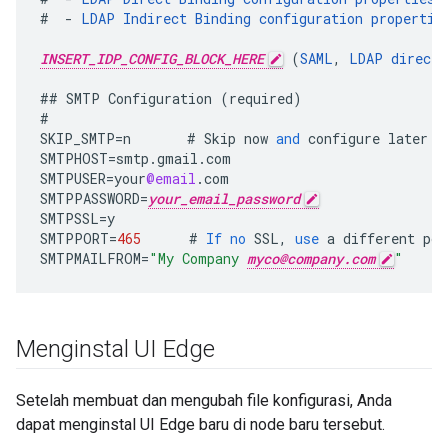
#
-
LDAP
Indirect
Binding
configuration
propertie
INSERT_IDP_CONFIG_BLOCK_HERE
(
SAML
,
LDAP
direct
,
##
SMTP
Configuration
(
required
)
#
SKIP_SMTP
=
n
#
Skip
now
and
configure
later
b
SMTPHOST
=
smtp
.
gmail
.
com
SMTPUSER
=
your
@email
.
com
SMTPPASSWORD
=
your_email_password
SMTPSSL
=
y
SMTPPORT
=
465
#
If
no
SSL
,
use
a
different
por
SMTPMAILFROM
=
"My Company 
myco@company.com
"
Menginstal UI Edge
Setelah membuat dan mengubah file konfigurasi, Anda
dapat menginstal UI Edge baru di node baru tersebut.