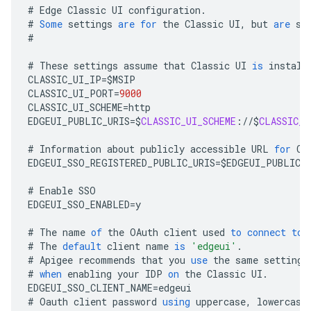
#
Edge
Classic
UI
configuration
.
#
Some
settings
are
for
the
Classic
UI
,
but
are
st
#
#
These
settings
assume
that
Classic
UI
is
install
CLASSIC_UI_IP
=
$
MSIP
CLASSIC_UI_PORT
=
9000
CLASSIC_UI_SCHEME
=
http
EDGEUI_PUBLIC_URIS
=
$
CLASSIC_UI_SCHEME
:
//
$
CLASSIC_U
#
Information
about
publicly
accessible
URL
for
Cl
EDGEUI_SSO_REGISTERED_PUBLIC_URIS
=
$
EDGEUI_PUBLIC_
#
Enable
SSO
EDGEUI_SSO_ENABLED
=
y
#
The
name
of
the
OAuth
client
used
to
connect
to
#
The
default
client
name
is
'edgeui'
.
#
Apigee
recommends
that
you
use
the
same
settings
#
when
enabling
your
IDP
on
the
Classic
UI
.
EDGEUI_SSO_CLIENT_NAME
=
edgeui
#
Oauth
client
password
using
uppercase
,
lowercase