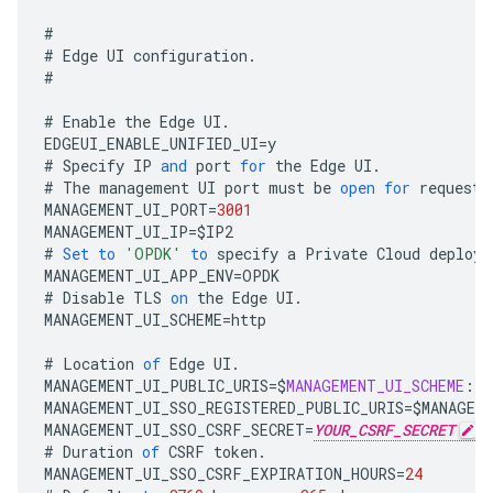
#
#
Edge
UI
configuration
.
#
#
Enable
the
Edge
UI
.
EDGEUI_ENABLE_UNIFIED_UI
=
y
#
Specify
IP
and
port
for
the
Edge
UI
.
#
The
management
UI
port
must
be
open
for
requests
MANAGEMENT_UI_PORT
=
3001
MANAGEMENT_UI_IP
=
$
IP2
#
Set
to
'OPDK'
to
specify
a
Private
Cloud
deploym
MANAGEMENT_UI_APP_ENV
=
OPDK
#
Disable
TLS
on
the
Edge
UI
.
MANAGEMENT_UI_SCHEME
=
http
#
Location
of
Edge
UI
.
MANAGEMENT_UI_PUBLIC_URIS
=
$
MANAGEMENT_UI_SCHEME
:
//
MANAGEMENT_UI_SSO_REGISTERED_PUBLIC_URIS
=
$
MANAGEM
MANAGEMENT_UI_SSO_CSRF_SECRET
=
YOUR_CSRF_SECRET
#
Duration
of
CSRF
token
.
MANAGEMENT_UI_SSO_CSRF_EXPIRATION_HOURS
=
24