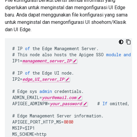
File konfigurasi berikut berisi semua informasi yang
diperlukan untuk menginstal dan mengonfigurasi UI Edge
baru. Anda dapat menggunakan file konfigurasi yang sama
untuk menginstal dan mengonfigurasi UI shoehorn/Klasik
dan UI Edge.
#
IP
of
the
Edge
Management
Server
.
#
This
node
also
hosts
the
Apigee
SSO
module
and
t
IP1
=
management_server_IP
#
IP
of
the
Edge
UI
node
.
IP2
=
edge_UI_server_IP
#
Edge
sys
admin
credentials
.
ADMIN_EMAIL
=
your@email.com
APIGEE_ADMINPW
=
your_password
#
If
omitted
,
yo
#
Edge
Management
Server
information
.
APIGEE_PORT_HTTP_MS
=
8080
MSIP
=
$
IP1
MS_SCHEME
=
http