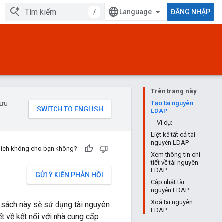
/
ĐĂNG NHẬP
Trên trang này
 ưu
Tạo tài nguyên
LDAP
Ví dụ:
Liệt kê tất cả tài
nguyên LDAP
u ích không cho bạn không?
Xem thông tin chi
tiết về tài nguyên
LDAP
GỬI Ý KIẾN PHẢN HỒI
Cập nhật tài
nguyên LDAP
Xoá tài nguyên
h sách này sẽ sử dụng tài nguyên
LDAP
t về kết nối với nhà cung cấp