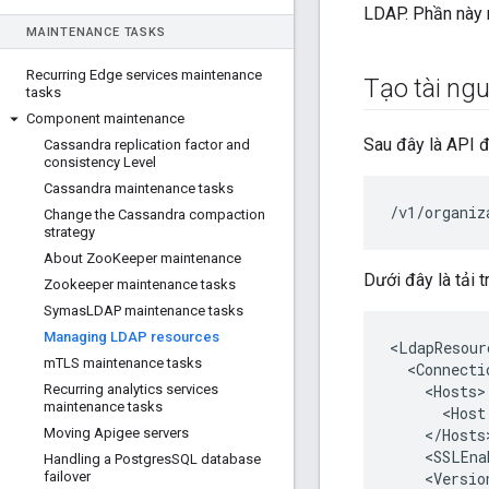
LDAP. Phần này 
MAINTENANCE TASKS
Recurring Edge services maintenance
Tạo tài ng
tasks
Component maintenance
Sau đây là API 
Cassandra replication factor and
consistency Level
Cassandra maintenance tasks
/v1/organiz
Change the Cassandra compaction
strategy
About Zoo
Keeper maintenance
Dưới đây là tải 
Zookeeper maintenance tasks
Symas
LDAP maintenance tasks
Managing LDAP resources
<
LdapResour
m
TLS maintenance tasks
<
Connecti
Recurring analytics services
<
Hosts
maintenance tasks
<
Host
Moving Apigee servers
<
/
Hosts
<
SSLEna
Handling a Postgres
SQL database
failover
<
Versio