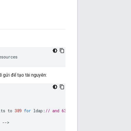
esources
 gửi để tạo tài nguyên:
lts
to
389
for
ldap
:
// and 636 for ldaps:// --
--