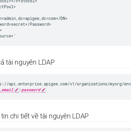
ocol></Protocol>

ctPool>

n=admin,dc=apigee,dc=com</DN>

word>secret</Password>



ource>'
 cả tài nguyên LDAP
s://api.enterprise.apigee.com/v1/organizations/myorg/env
_email
:
password
in chi tiết về tài nguyên LDAP