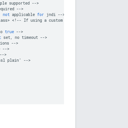
ple
supported
--
equired
--
-
not
applicable
for
jndi
--
lass
>
<
!
--
If
using
a
custom
LDAP
provider
,
the
fully
qu
to
true
--
t
set
,
no
timeout
--
ions
--
e
--
--
ssl
plain
'
--