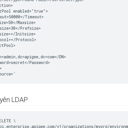
tion>

tPool enabled="true">

out>50000</Timeout>

ize>50</Maxsize>

size>30</Prefsize>

size></Initsize>

ocol></Protocol>

ctPool>

n=admin,dc=apigee,dc=com</DN>

word>secret</Password>



ource>'
uyên LDAP
ELETE \

pi.enterprise.apigee.com/v1/organizations/myorg/environm