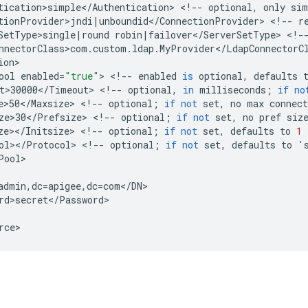
tication>simple
<
/
Authentication
>
<
!
--
optional
,
only
sim
tionProvider>jndi
|
unboundid
<
/
ConnectionProvider
>
<
!
--
r
SetType>single
|
round
robin
|
failover
<
/
ServerSetType
>
<
!
-
nnectorClass>com
.
custom
.
ldap
.
MyProvider
<
/
LdapConnectorC
ion
ool
enabled
=
"true"
>
<
!
--
enabled
is
optional
,
defaults
t>30000
<
/
Timeout
>
<
!
--
optional
,
in
milliseconds
;
if
no
e>50
<
/
Maxsize
>
<
!
--
optional
;
if
not
set
,
no
max
connect
ze>30
<
/
Prefsize
>
<
!
--
optional
;
if
not
set
,
no
pref
siz
ze
><
/
Initsize
>
<
!
--
optional
;
if
not
set
,
defaults
to
1
ol
><
/
Protocol
>
<
!
--
optional
;
if
not
set
,
defaults
to
'
Pool
admin
,
dc
=
apigee
,
dc
=
com
<
/
DN
rd>secret
<
/
Password
rce
>