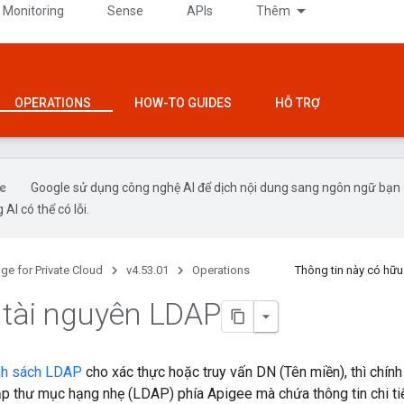
 Monitoring
Sense
APIs
Thêm
OPERATIONS
HOW-TO GUIDES
HỖ TRỢ
Google sử dụng công nghệ AI để dịch nội dung sang ngôn ngữ bạn
 AI có thể có lỗi.
ge for Private Cloud
v4.53.01
Operations
Thông tin này có hữ
 tài nguyên LDAP
nh sách LDAP
cho xác thực hoặc truy vấn DN (Tên miền), thì chín
ập thư mục hạng nhẹ (LDAP) phía Apigee mà chứa thông tin chi tiế