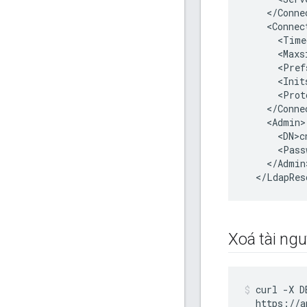
    </Connec
    <Connec
      <Time
      <Maxs
      <Pref
      <Init
      <Prot
    </Conne
    <Admin>

      <DN>c
      <Pass
    </Admin>
  </LdapRes
Xoá tài ng
curl -X D
  https://a