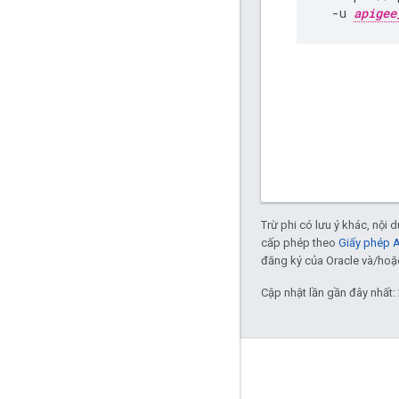
  -u 
apigee
Trừ phi có lưu ý khác, nội
cấp phép theo
Giấy phép 
đăng ký của Oracle và/hoặc 
Cập nhật lần gần đây nhất:
Giới thiệu về Apigee
We're part of Google