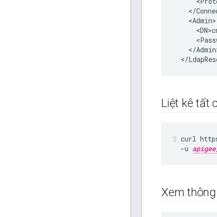
      <Prot
    </Conne
    <Admin>

      <DN>c
      <Pass
    </Admin>
  </LdapRes
Liệt kê tất
curl http
  -u 
apigee
Xem thông t