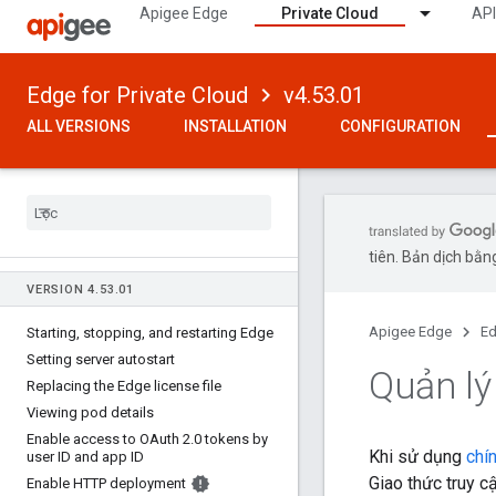
Apigee Edge
Private Cloud
API
Edge for Private Cloud
v4.53.01
ALL VERSIONS
INSTALLATION
CONFIGURATION
tiên. Bản dịch bằng
VERSION 4
.
53
.
01
Apigee Edge
Ed
Starting
,
stopping
,
and restarting Edge
Setting server autostart
Quản lý
Replacing the Edge license file
Viewing pod details
Enable access to OAuth 2
.
0 tokens by
Khi sử dụng
chí
user ID and app ID
Giao thức truy c
Enable HTTP deployment