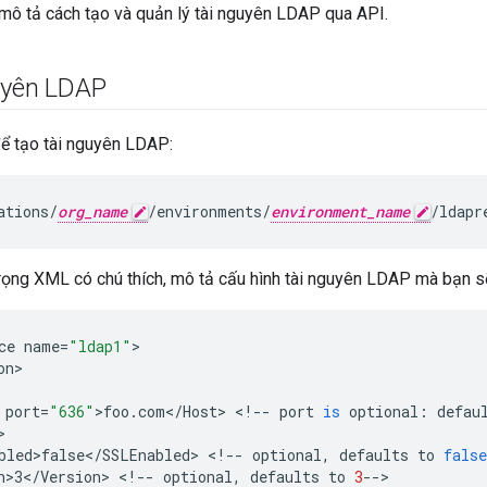
mô tả cách tạo và quản lý tài nguyên LDAP qua API.
uyên LDAP
để tạo tài nguyên LDAP:
ations/
org_name
/environments/
environment_name
/ldapr
trọng XML có chú thích, mô tả cấu hình tài nguyên LDAP mà bạn sẽ
ce
name
=
"ldap1"
on
port
=
"636"
>
foo
.
com
<
/
Host
>
<
!
--
port
is
optional
:
defau
bled>false
<
/
SSLEnabled
>
<
!
--
optional
,
defaults
to
false
n>3
<
/
Version
>
<
!
--
optional
,
defaults
to
3
--