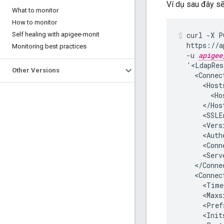
Ví dụ sau đây s
What to monitor
How to monitor
Self healing with apigee-monit
curl -X P
  https://a
Monitoring best practices
  -u 
apigee
  '<LdapRes
Other Versions
    <Connect
      <Hosts
        <Ho
      </Host
      <SSLE
      <Vers
      <Auth
      <Conn
      <Serv
    </Connec
    <Connec
      <Time
      <Maxs
      <Pref
      <Init