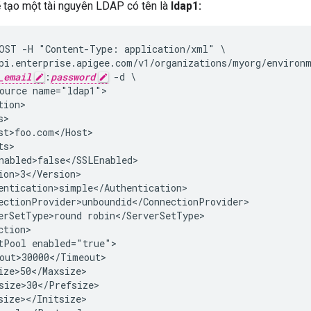
ẽ tạo một tài nguyên LDAP có tên là
ldap1:
OST -H "Content-Type: application/xml" \

pi.enterprise.apigee.com/v1/organizations/myorg/environm
_email
:
password
 -d \

ource name="ldap1">

ion>

>

st>foo.com</Host>

s>

nabled>false</SSLEnabled>

ion>3</Version>

entication>simple</Authentication>

ectionProvider>unboundid</ConnectionProvider>

erSetType>round robin</ServerSetType>

tion>

tPool enabled="true">

out>30000</Timeout>

ize>50</Maxsize>

size>30</Prefsize>

size></Initsize>
