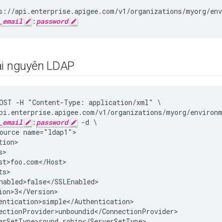
s://api.enterprise.apigee.com/v1/organizations/myorg/env
_email
:
password
ài nguyên LDAP
OST -H "Content-Type: application/xml" \

pi.enterprise.apigee.com/v1/organizations/myorg/environm
_email
:
password
 -d \

ource name="ldap1">

ion>

>

st>foo.com</Host>

s>

nabled>false</SSLEnabled>

ion>3</Version>

entication>simple</Authentication>

ectionProvider>unboundid</ConnectionProvider>

erSetType>round robin</ServerSetType>
