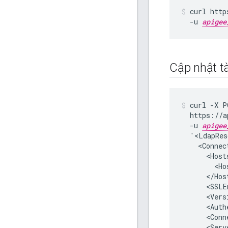
curl http
  -u 
apigee
Cập nhật t
curl -X P
  https://a
  -u 
apigee
  '<LdapRes
    <Connect
      <Hosts
        <Ho
      </Host
      <SSLE
      <Vers
      <Auth
      <Conn
      <Serv