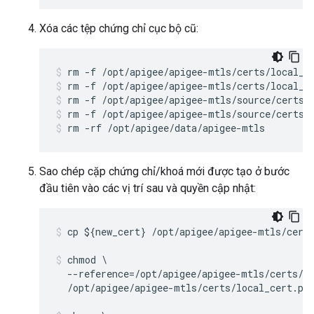
Xóa các tệp chứng chỉ cục bộ cũ:
rm -f /opt/apigee/apigee-mtls/certs/local_k
rm -f /opt/apigee/apigee-mtls/source/certs/
rm -f /opt/apigee/apigee-mtls/source/certs/
rm -rf /opt/apigee/data/apigee-mtls
Sao chép cặp chứng chỉ/khoá mới được tạo ở bước
đầu tiên vào các vị trí sau và quyền cập nhật:
cp ${new_cert} /opt/apigee/apigee-mtls/certs
chmod \

  --reference=/opt/apigee/apigee-mtls/certs/ca
  /opt/apigee/apigee-mtls/certs/local_cert.pe