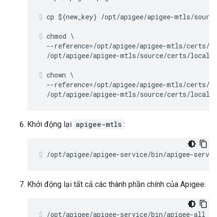
cp ${new_key} /opt/apigee/apigee-mtls/sourc
chmod \

  --reference=/opt/apigee/apigee-mtls/certs/ca
  /opt/apigee/apigee-mtls/source/certs/local_
chown \

  --reference=/opt/apigee/apigee-mtls/certs/ca
  /opt/apigee/apigee-mtls/source/certs/local_
Khởi động lại
apigee-mtls
:
/opt/apigee/apigee-service/bin/apigee-servi
Khởi động lại tất cả các thành phần chính của Apigee:
/opt/apigee/apigee-service/bin/apigee-all st