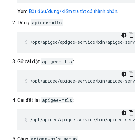
Xem
Bắt đầu/dừng/kiểm tra tất cả thành phần
.
Dừng
apigee-mtls
:
/opt/apigee/apigee-service/bin/apigee-servi
Gỡ cài đặt
apigee-mtls
:
/opt/apigee/apigee-service/bin/apigee-servi
Cài đặt lại
apigee-mtls
:
/opt/apigee/apigee-service/bin/apigee-servi
Chạy
apigee-mtls setup
: