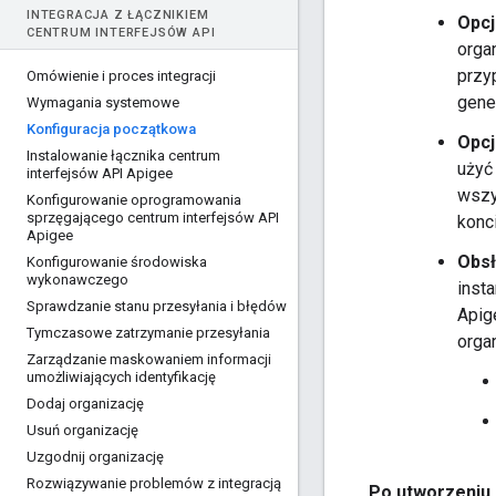
INTEGRACJA Z ŁĄCZNIKIEM
Opcj
CENTRUM INTERFEJSÓW API
orga
przy
Omówienie i proces integracji
gene
Wymagania systemowe
Konfiguracja początkowa
Opcj
Instalowanie łącznika centrum
użyć
interfejsów API Apigee
wszy
Konfigurowanie oprogramowania
sprzęgającego centrum interfejsów API
konc
Apigee
Obsł
Konfigurowanie środowiska
wykonawczego
inst
Sprawdzanie stanu przesyłania i błędów
Apig
Tymczasowe zatrzymanie przesyłania
orga
Zarządzanie maskowaniem informacji
umożliwiających identyfikację
Dodaj organizację
Usuń organizację
Uzgodnij organizację
Rozwiązywanie problemów z integracją
Po utworzeniu i