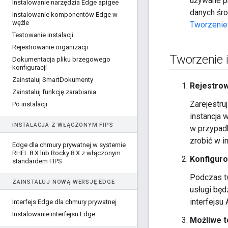
używane pr
Instalowanie narzędzia Edge apigee
danych śro
Instalowanie komponentów Edge w
węźle
Tworzenie 
Testowanie instalacji
Rejestrowanie organizacji
Tworzenie i
Dokumentacja pliku brzegowego
konfiguracji
Zainstaluj Smart
Dokumenty
Rejestrow
Zainstaluj funkcję zarabiania
Zarejestru
Po instalacji
instancja 
INSTALACJA Z WŁĄCZONYM FIPS
w przypadk
zrobić w i
Edge dla chmury prywatnej w systemie
RHEL 8
.
X lub Rocky 8
.
X z włączonym
Konfiguro
standardem FIPS
Podczas tw
ZAINSTALUJ NOWĄ WERSJĘ EDGE
usługi będ
interfejs
Interfejs Edge dla chmury prywatnej
Instalowanie interfejsu Edge
Możliwe to