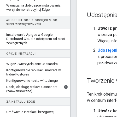
Wymagania dotyczące instalowania
wersji demonstracyjnej Edge
Udostępnia
APIGEE NA GDC Z ODCIĘCIEM OD
SIECI ZEWNĘTRZNYCH
Utwórz pr
wiersza po
Instalowanie Apigee w Google
Distributed Cloud z odcięciem od sieci
Więcej inf
zewnętrznych
Udostępni
OPCJE INSTALACJI
z procesem
przetwarza
Włącz uwierzytelnianie Cassandra
Konfigurowanie replikacji mastera w
trybie Postgres
Tworzenie 
Konfigurowanie hosta wirtualnego
Dodaj obsługę stelaża Cassandra
(zaawansowane)
Ten krok obejmuj
w centrum inter
ZAINSTALUJ EDGE
Utwórz ko
Omówienie instalacji brzegowej