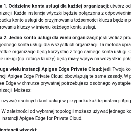
a 1. Oddzielne konta usługi dla każdej organizacji:
utwórz odd
nizacji. Każda instancja wtyczki będzie połączona z odpowiedni
padku konto usługi do przyjmowania tożsamości klucza będzie 
rowania kluczy w imieniu każdego konta usługi.
a 2. Jedno konto usługi dla wielu organizacji:
jeśli wolisz pr
 jednego konta usługi dla wszystkich organizacji. Ta metoda upr
stkie organizacje będą korzystać z tego samego konta usługi. O
ie usługi (np. rotacja kluczy) będą miały wpływ na wszystkie poł
uga wielu instancji Apigee Edge Private Cloud:
jeśli Twoja ko
ancji Apigee Edge Private Cloud, obowiązują te same zasady. W
ee Edge w chmurze prywatnej potrzebujesz osobnego wystąpien
nizacji. Możesz:
używać osobnych kont usługi w przypadku każdej instancji Apig
W zależności od wybranej topologii możesz używać jednego ko
instancji Apigee Edge for Private Cloud.
nstancji wtyczki: