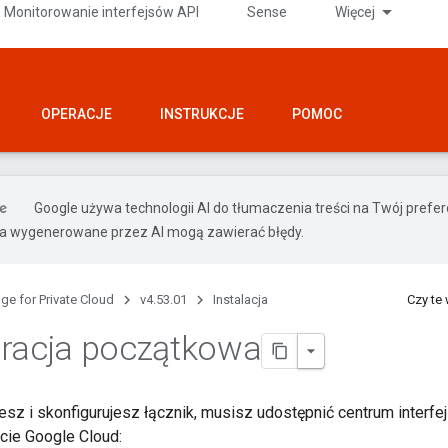
Monitorowanie interfejsów API
Sense
Więcej
OPERACJE
INSTRUKCJE
POMOC
Google używa technologii AI do tłumaczenia treści na Twój pref
ia wygenerowane przez AI mogą zawierać błędy.
ge for Private Cloud
v4.53.01
Instalacja
Czy te
racja początkowa
esz i skonfigurujesz łącznik, musisz udostępnić centrum interf
cie Google Cloud: