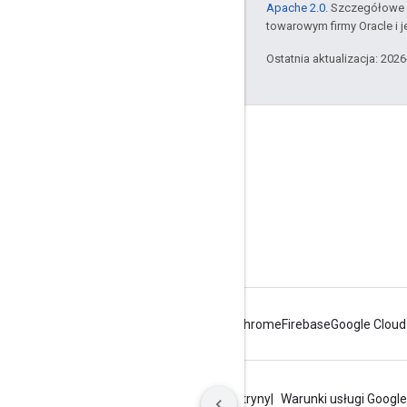
Apache 2.0
. Szczegółowe 
towarowym firmy Oracle i 
Ostatnia aktualizacja: 202
Apigee – informacje
We're part of Google
Zdarzenia
Partnerzy
E-booki i transmisje internetowe
Android
Chrome
Firebase
Google Cloud
Prywatność
Warunki korzystania z witryny
Warunki usługi Google