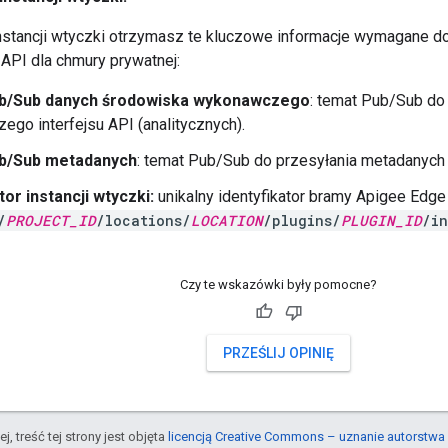
nstancji wtyczki otrzymasz te kluczowe informacje wymagane do
API dla chmury prywatnej:
b/Sub danych środowiska wykonawczego
: temat Pub/Sub do
go interfejsu API (analitycznych).
b/Sub metadanych
: temat Pub/Sub do przesyłania metadanych i
tor instancji wtyczki:
unikalny identyfikator bramy Apigee Edge
/
PROJECT_ID
/locations/
LOCATION
/plugins/
PLUGIN_ID
/in
Czy te wskazówki były pomocne?
PRZEŚLIJ OPINIĘ
j, treść tej strony jest objęta
licencją Creative Commons – uznanie autorstwa 