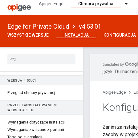
Apigee Edge
Chmura prywatna
Edge for Private Cloud
v4.53.01
WSZYSTKIE WERSJE
INSTALACJA
KONFIGURACJA
język. Tłumaczen
WERSJA 4
.
53
.
01
Apigee Edge
Ed
Przegląd chmury prywatnej
Konfigu
PRZED ZAINSTALOWANIEM
WERSJI 4
.
53
.
01
Wymagania dotyczące instalacji
Zanim zainstaluj
Wymagania związane z portami
zasoby w projek
Topologie instalacji