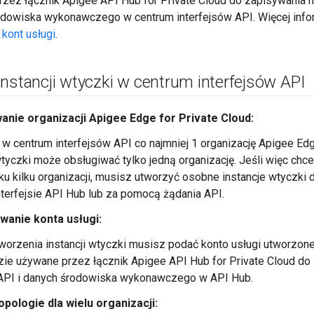
zez łącznik Apigee API Hub for Private Cloud do zapisywania m
dowiska wykonawczego w centrum interfejsów API. Więcej infor
kont usługi
.
nstancji wtyczki w centrum interfejsów API
anie organizacji Apigee Edge for Private Cloud:
j w centrum interfejsów API co najmniej 1 organizację Apigee Edg
wtyczki może obsługiwać tylko jedną organizację. Jeśli więc ch
u kilku organizacji, musisz utworzyć osobne instancje wtyczki d
nterfejsie API Hub lub za pomocą żądania API.
wanie konta usługi:
orzenia instancji wtyczki musisz podać konto usługi utworzon
zie używane przez łącznik Apigee API Hub for Private Cloud d
u API i danych środowiska wykonawczego w API Hub.
pologie dla wielu organizacji: