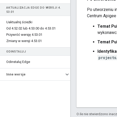
AKTUALIZACJA EDGE DO WERSJI 4
.
Po utworzeniu i
53
.
01
Centrum Apigee 
Uaktualnij ścieżki
Temat Pu
Od 4
.
52
.
02 lub 4
.
53
.
00 do 4
.
53
.
01
wykonawcze
Przywróć wersję 4
.
53
.
01
Zmiany w wersji 4
.
53
.
01
Temat Pu
Identyfika
ODINSTALUJ
projects
Odinstaluj Edge
Inne wersje
O ile nie stwierdzono inacze