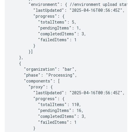
       "environment": { //environment upload status
         "lastUpdated": "2025-04-16T00:56:45Z",

         "progress": {

           "totalItems": 5,

           "pendingItems": 1,

           "completedItems": 3,

           "failedItems": 1

         }

       }]

   },

   {

     "organization": "bar",

     "phase": "Processing",

     "components": [

       "proxy": {

         "lastUpdated": "2025-04-16T00:56:45Z",

         "progress": {

           "totalItems": 110,

           "pendingItems": 16,

           "completedItems": 3,

           "failedItems": 1

         }
