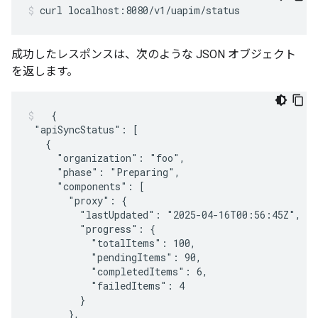
curl localhost:8080/v1/uapim/status
成功したレスポンスは、次のような JSON オブジェクト
を返します。
  {

 "apiSyncStatus": [

   {

     "organization": "foo",

     "phase": "Preparing",

     "components": [

       "proxy": {

         "lastUpdated": "2025-04-16T00:56:45Z",

         "progress": {

           "totalItems": 100,

           "pendingItems": 90,

           "completedItems": 6,

           "failedItems": 4

         }

       },
