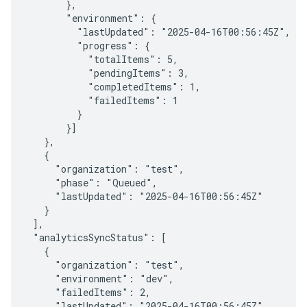
       },

       "environment": {

         "lastUpdated": "2025-04-16T00:56:45Z",

         "progress": {

           "totalItems": 5,

           "pendingItems": 3,

           "completedItems": 1,

           "failedItems": 1

         }

       }]

   },

   {

     "organization": "test",

     "phase": "Queued",

     "lastUpdated": "2025-04-16T00:56:45Z"

   }

 ],

 "analyticsSyncStatus": [

   {

     "organization": "test",

     "environment": "dev",

     "failedItems": 2,

     "lastUpdated": "2025-04-16T00:56:45Z"
