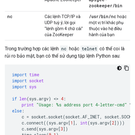
zookeeper
/
bin
nc
/
usr
/
bin
/
nc
Các lệnh TCP/IP và
hoặc
UDP tuỳ ý; lời gọi
một vị trí khác phụ
"lệnh gồm 4 chữ cái"
thuộc vào hệ điều
của ZooKeeper
hành của bạn
Trong trường hợp các lệnh
nc
hoặc
telnet
có thể coi là
rủi ro bảo mật, bạn có thể sử dụng tập lệnh Python sau:
import
time
import
socket
import
sys
if
len
(
sys
.
argv
)
 <> 
4
:
print
"Usage: 
%s
 address port 4-letter-cmd"
%
else
:
c
=
socket
.
socket
(
socket
.
AF_INET
,
socket
.
SOCK_
c
.
connect
((
sys
.
argv
[
1
],
int
(
sys
.
argv
[
2
])))
c
.
send
(
sys
.
argv
[
3
])
time
.
sleep
(
0.1
)