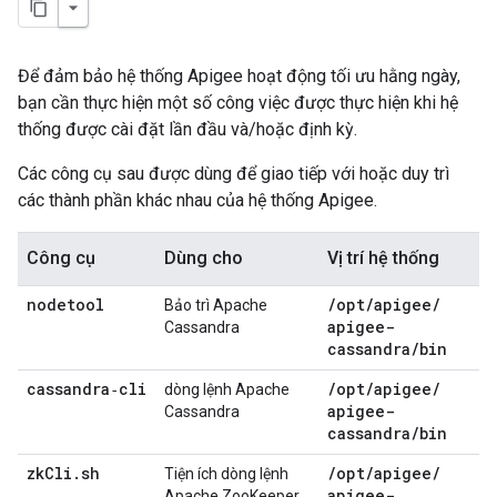
Để đảm bảo hệ thống Apigee hoạt động tối ưu hằng ngày,
bạn cần thực hiện một số công việc được thực hiện khi hệ
thống được cài đặt lần đầu và/hoặc định kỳ.
Các công cụ sau được dùng để giao tiếp với hoặc duy trì
các thành phần khác nhau của hệ thống Apigee.
Công cụ
Dùng cho
Vị trí hệ thống
nodetool
/
opt
/
apigee
/
Bảo trì Apache
apigee-
Cassandra
cassandra
/
bin
cassandra‑cli
/
opt
/
apigee
/
dòng lệnh Apache
apigee-
Cassandra
cassandra
/
bin
zk
Cli
.
sh
/
opt
/
apigee
/
Tiện ích dòng lệnh
apigee-
Apache ZooKeeper