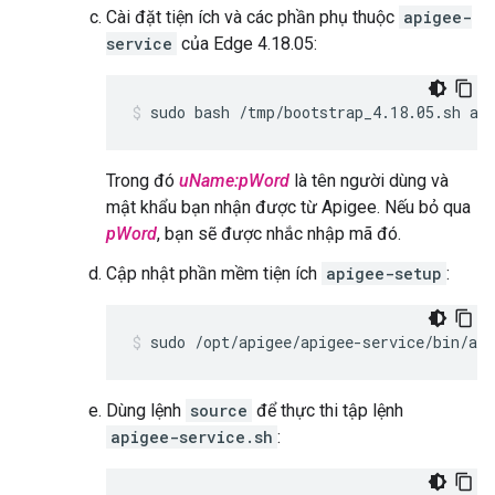
Cài đặt tiện ích và các phần phụ thuộc
apigee-
service
của Edge 4.18.05:
sudo bash /tmp/bootstrap_4.18.05.sh ap
Trong đó
uName:pWord
là tên người dùng và
mật khẩu bạn nhận được từ Apigee. Nếu bỏ qua
pWord
, bạn sẽ được nhắc nhập mã đó.
Cập nhật phần mềm tiện ích
apigee-setup
:
sudo /opt/apigee/apigee-service/bin/api
Dùng lệnh
source
để thực thi tập lệnh
apigee-service.sh
: