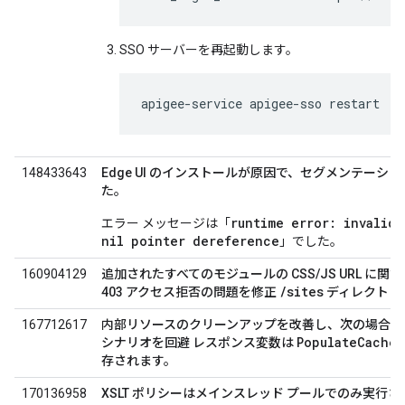
SSO サーバーを再起動します。
apigee-service apigee-sso restart
148433643
Edge UI のインストールが原因で、セグメンテー
た。
runtime error: invalid 
エラー メッセージは「
nil pointer dereference
」でした。
160904129
追加されたすべてのモジュールの CSS/JS URL に
/sites
403 アクセス拒否の問題を修正
ディレクトリ
167712617
内部リソースのクリーンアップを改善し、次の場合に
PopulateCache
シナリオを回避 レスポンス変数は
存されます。
170136958
XSLT ポリシーはメインスレッド プールでのみ実行さ