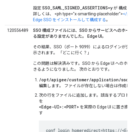
SSO_SAML_SIGNED_ASSERTIONS=y
設定
が 構成
詳しくは、 <ph type="x-smartling-placeholder">
</p
Edge SSO をインストールして構成する
。
120556489
SSO 構成ファイルには、SSO からサービスへのホー
る設定がありませんでした。 Edge UI。
その結果、SSO（ポート 9099）によるログインが
示されます。 「どこに行く？」
この問題は解決済みです。SSO から Edge UI への
きるようになりました。 次のとおりです。
/opt/apigee/customer/application/sso.
編集します。 ファイルが存在しない場合は作成し
次の行をファイルに追加します。該当するプロトコル（h
を
<Edge-UI>:<PORT>
を実際の Edge UI に置
す
conf_login_homeredirect=https://<Ed