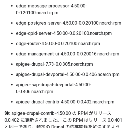
edge-message-processor-4.50.00-
0.0.20100.noarch.rpm
edge-postgres-server-4.50.00-0.0.20100.noarch.rpm
edge-qpid-server-4.50.00-0.0.20100.noarch.rpm
edge-router-4.50.00-0.0.20100.noarch.rpm
edge-management-ui-4.50.00-0.0.20016.noarch.rpm
apigee-drupal-7.73-0.0.305.noarch.rpm
apigee-drupal-devportal-4.50.00-0.0.406.noarch.rpm
apigee-sap-drupal-devportal-4.50.00-
0.0.406.noarch.rpm
apigee-drupal-contrib-4.50.00-0.0.402.noarch.rpm
注:
apigee-drupal-contrib-4.50.00 の RPM がリリース
0.0.402 に更新されました。 この RPM はリリース 0.0.401
と同一であり、特定の Drupal の依存関係を解決するよう