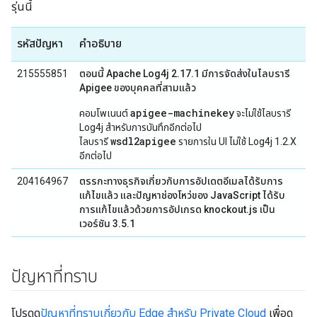
รุ่นนี้
รหัสปัญหา
คำอธิบาย
215555851
ตอนนี้ Apache Log4j 2.17.1 มีการจัดส่งในไลบรารี
Apigee ของบุคคลที่สามแล้ว
apigee-machinekey
คอมโพเนนต์
จะไม่ใช้ไลบรารี
Log4j สําหรับการบันทึกอีกต่อไป
wsdl2apigee
ไลบรารี
รายการใน UI ไม่ใช้ Log4j 1.2.X
อีกต่อไป
204164967
ตรรกะทางธุรกิจเกี่ยวกับการอัปเดตอีเมลได้รับการ
แก้ไขแล้ว และปัญหาช่องโหว่ของ JavaScript ได้รับ
การแก้ไขแล้วด้วยการอัปเกรด knockout.js เป็น
เวอร์ชัน 3.5.1
ปัญหาที่ทราบ
โปรดดู
ปัญหาที่ทราบเกี่ยวกับ Edge สำหรับ Private Cloud
เพื่อดู