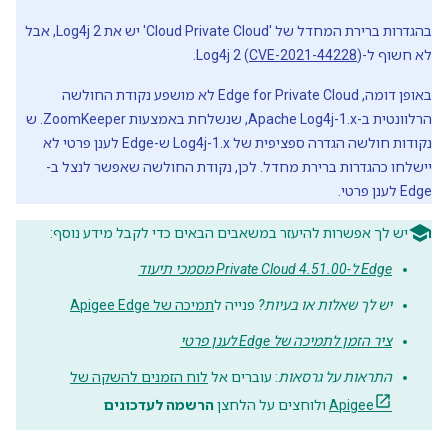
בהגדרות ברירת המחדל של 'Cloud Private Cloud' יש את Log4j 2, אבל
לא חשוף ל-Log4j 2 (
).
CVE-2021-44228
באופן דומה, Edge for Private Cloud לא מושפע נקודת החולשה
הרלוונטית ב-Apache Log4j-1.x, שנשלחת באמצעות ZoomKeeper. ש
נקודות חולשה הגדרה ספציפית של Log4j-1.x ש-Edge לענן פרטי לא
יישלחו כהגדרות ברירת מחדל. לכן, נקודת החולשה שאפשר לנצל ב-
Edge לענן פרטי.
יש לך אפשרות להיעזר במשאבים הבאים כדי לקבל מידע נוסף:
Edge ל-Private Cloud 4.51.00 מסמכי תיעוד
יש לך שאלות או בעיות?
פנייה ל
תמיכה של Apigee Edge
ציר הזמן לתמיכה של Edge לענן פרטי
התראות על גרסאות
: עוברים אל
לוח הזמנים להשקה של
Apigee
ולוחצים על הלחצן
הרשמה לעדכונים