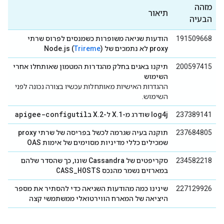
מזהה
תיאור
הבעיה
191509668
הודעות שגיאה משופרות כשמנסים לפרוס שרתי
proxy לא נתמכים של Node.js (
)
Trireme
200597415
תיקנו באגים בחלק מהגדרות המטמון שאותחלו אחרי
השימוש
ההגדרות האישיות מאותחלות עכשיו בצורה נכונה לפני
השימוש.
apigee-configutil
237389141
log4j שודרג מ-1.X ל-2.X ב
237684805
תוקנה בעיה שגרמה לכשל בפריסה של שרתי proxy
שמכילים כללי מדיניות מסוימים של אימות OAS
234582218
סקריפטים של Cassandra שונו, כך שהסדר שלהם
CASS_HOSTS
במארזים נשמר מהנכס
227129926
שינינו כמה מהודעות השגיאה כדי להסתיר את מספר
היציאה של המארח הווירטואלי ממשתמשי קצה