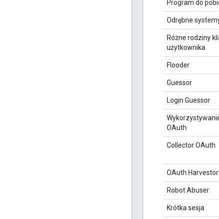
Program do pobie
Odrębne systemy
Różne rodziny kl
użytkownika
Flooder
Guessor
Login Guessor
Wykorzystywanie
OAuth
Collector OAuth
OAuth Harvestor
Robot Abuser
Krótka sesja