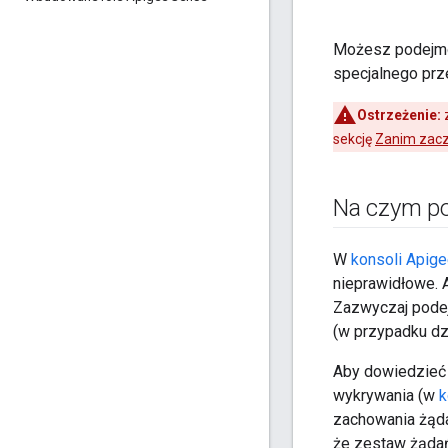
Możesz podejmow
specjalnego prz
Ostrzeżenie:
z
sekcję
Zanim zacz
Na czym po
W
konsoli Apig
nieprawidłowe. A
Zazwyczaj podej
(w przypadku dz
Aby dowiedzieć 
wykrywania (w
k
zachowania żąda
że zestaw żądań