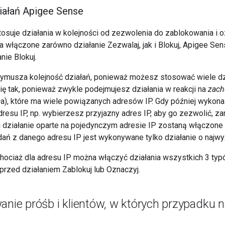
iałań Apigee Sense
osuje działania w kolejności od zezwolenia do zablokowania i oz
a włączone zarówno działanie Zezwalaj, jak i Blokuj, Apigee Sen
anie Blokuj.
musza kolejność działań, ponieważ możesz stosować wiele dzi
ię tak, ponieważ zwykle podejmujesz działania w reakcji na
zach
a), które ma wiele powiązanych adresów IP. Gdy później wykona
esu IP, np. wybierzesz przyjazny adres IP, aby go zezwolić, za
 i działanie oparte na pojedynczym adresie IP zostaną włączone
ań z danego adresu IP jest wykonywane tylko działanie o najwy
chociaż dla adresu IP można włączyć działania wszystkich 3 typ
rzed działaniem Zablokuj lub Oznaczyj.
anie próśb i klientów
,
w których przypadku na