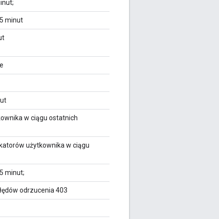
inut;
 5 minut
ut
ie
nut
kownika w ciągu ostatnich
fikatorów użytkownika w ciągu
5 minut;
 błędów odrzucenia 403