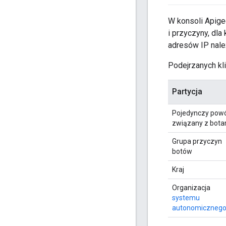
W konsoli Apige
i przyczyny, dl
adresów IP należ
Podejrzanych kl
Partycja
Pojedynczy pow
związany z bota
Grupa przyczyn
botów
Kraj
Organizacja
systemu
autonomiczneg