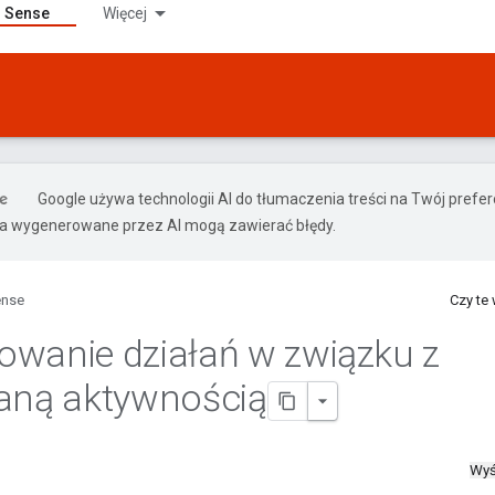
Sense
Więcej
Google używa technologii AI do tłumaczenia treści na Twój pref
ia wygenerowane przez AI mogą zawierać błędy.
ense
Czy te
wanie działań w związku z
aną aktywnością
Wyś