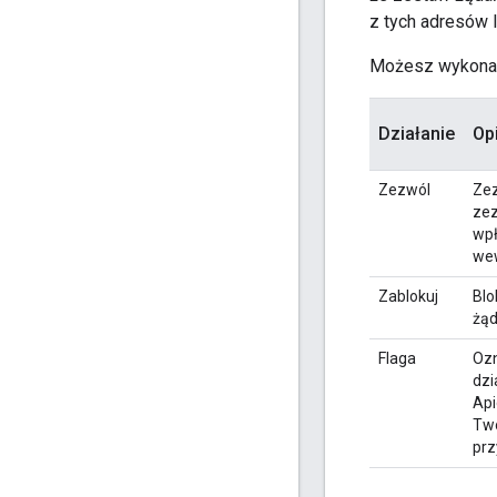
z tych adresów I
Możesz wykonać
Działanie
Op
Zezwól
Zez
zez
wpł
wew
Zablokuj
Blo
żąd
Flaga
Ozn
dzi
Api
Twó
prz