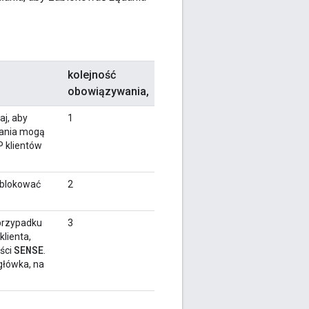
kolejność
obowiązywania,
aj, aby
1
łania mogą
P klientów
ablokować
2
 przypadku
3
klienta,
SENSE
ści
.
główka, na