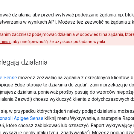
ać działania, aby przechwytywać podejrzane żądania, np. blok
etwarzania w wynikach API. Możesz też zezwolić na żądania z k
anim zaczniesz podejmować działania w odpowiedzi na żądania, które 
niesz
, aby mieć pewność, że uzyskasz pożądane wyniki.
legają działania
ee Sense
możesz zezwalać na żądania z określonych klientów, bl
pigee Edge stosuje te działania do żądań, zanim przekażą je do 
mujesz działania, ponieważ prośby pasują do wzorców niepoż
iałania Zezwól) chcesz wykluczyć klienta z dotychczasowych dz
się, w przypadku których żądań należy podjąć działania, możesz
onsoli Apigee Sense
kliknij menu Wykrywanie, a następnie Rapor
ń, które chcesz zablokować lub oznaczyć. Raport wykrywający
 wykazuje cechy ataku typu „zgadywanka”). Możesz podjąć dzia