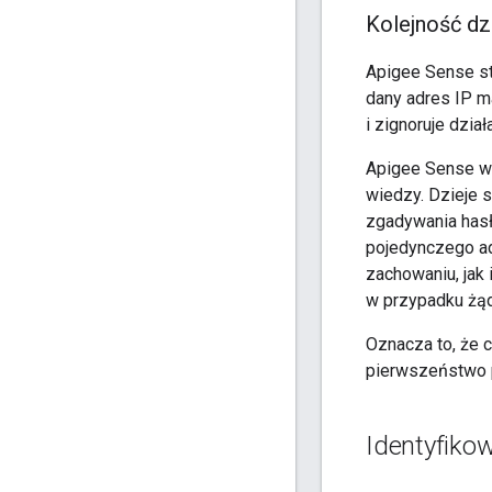
Kolejność dz
Apigee Sense st
dany adres IP m
i zignoruje dział
Apigee Sense wy
wiedzy. Dzieje s
zgadywania hasł
pojedynczego adr
zachowaniu, jak
w przypadku żąd
Oznacza to, że 
pierwszeństwo p
Identyfikow