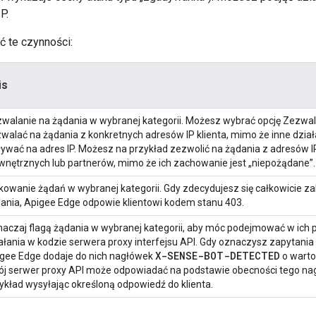
P.
 te czynności:
is
walanie na żądania w wybranej kategorii. Możesz wybrać opcję Zezwal
walać na żądania z konkretnych adresów IP klienta, mimo że inne dzia
ywać na adres IP. Możesz na przykład zezwolić na żądania z adresów I
nętrznych lub partnerów, mimo że ich zachowanie jest „niepożądane”.
kowanie żądań w wybranej kategorii. Gdy zdecydujesz się całkowicie z
ania, Apigee Edge odpowie klientowi kodem stanu 403.
aczaj flagą żądania w wybranej kategorii, aby móc podejmować w ich
ałania w kodzie serwera proxy interfejsu API. Gdy oznaczysz zapytania 
X-SENSE-BOT-DETECTED
gee Edge dodaje do nich nagłówek
o warto
j serwer proxy API może odpowiadać na podstawie obecności tego na
ykład wysyłając określoną odpowiedź do klienta.