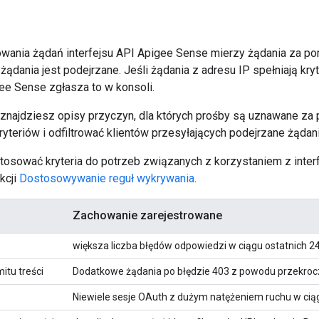
wania żądań interfejsu API Apigee Sense mierzy żądania za pomo
ądania jest podejrzane. Jeśli żądania z adresu IP spełniają kry
ee Sense zgłasza to w konsoli.
j znajdziesz opisy przyczyn, dla których prośby są uznawane za
ryteriów i odfiltrować klientów przesyłających podejrzane żądan
osować kryteria do potrzeb związanych z korzystaniem z interfe
kcji
Dostosowywanie reguł wykrywania
.
Zachowanie zarejestrowane
większa liczba błędów odpowiedzi w ciągu ostatnich 24
itu treści
Dodatkowe żądania po błędzie 403 z powodu przekrocze
Niewiele sesje OAuth z dużym natężeniem ruchu w cią