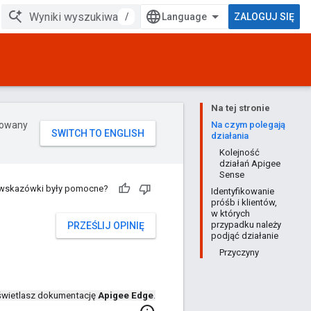
/
ZALOGUJ SIĘ
Na tej stronie
erowany
Na czym polegają
działania
Kolejność
działań Apigee
Sense
 wskazówki były pomocne?
Identyfikowanie
próśb i klientów,
w których
przypadku należy
PRZEŚLIJ OPINIĘ
podjąć działanie
Przyczyny
wietlasz dokumentację
Apigee Edge
.