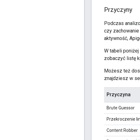
Przyczyny
Podczas analizo
czy zachowanie ż
aktywność, Apig
W tabeli poniże
zobaczyć listę k
Możesz też dost
znajdziesz w se
Przyczyna
Brute Guessor
Przekroczenie lim
Content Robber