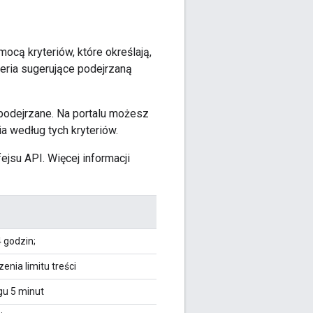
cą kryteriów, które określają,
teria sugerujące podejrzaną
 podejrzane. Na portalu możesz
ia według tych kryteriów.
jsu API. Więcej informacji
 godzin;
nia limitu treści
gu 5 minut