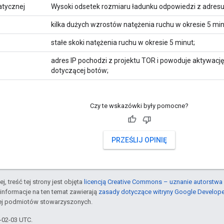
atycznej
Wysoki odsetek rozmiaru ładunku odpowiedzi z adresu 
kilka dużych wzrostów natężenia ruchu w okresie 5 min
stałe skoki natężenia ruchu w okresie 5 minut;
adres IP pochodzi z projektu TOR i powoduje aktywację 
dotyczącej botów;
Czy te wskazówki były pomocne?
PRZEŚLIJ OPINIĘ
j, treść tej strony jest objęta
licencją Creative Commons – uznanie autorstwa 
informacje na ten temat zawierają
zasady dotyczące witryny Google Develop
jej podmiotów stowarzyszonych.
6-02-03 UTC.