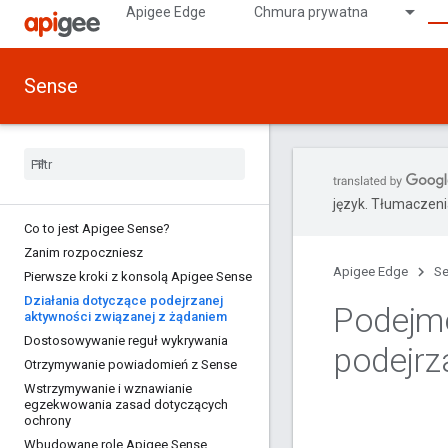
Apigee Edge
Chmura prywatna
Sense
język. Tłumaczen
Co to jest Apigee Sense?
Zanim rozpoczniesz
Apigee Edge
S
Pierwsze kroki z konsolą Apigee Sense
Działania dotyczące podejrzanej
Podejmo
aktywności związanej z żądaniem
Dostosowywanie reguł wykrywania
podejrz
Otrzymywanie powiadomień z Sense
Wstrzymywanie i wznawianie
egzekwowania zasad dotyczących
ochrony
Wbudowane role Apigee Sense