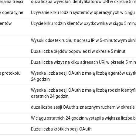
rania treści
duża liczba wywołań identyfikatorów URI w okresie 5 m
 operacyjne
Używanie kilku rodzin systemów operacyjnych w ciągu
ientów
Użycie kilku rodzin klientów użytkownika w ciągu 5 min
Wysoki odsetek ruchu z adresu IP w 5-minutowym okn
Duża liczba błędów odpowiedzi w okresie 5 minut
Duża liczba wizyt na kilku adresach URI w okresie 5 mi
 protokołu
Wysoka liczba sesji OAuth z małą liczbą agentów użyt
24 godzin
Wysoka liczba sesji OAuth z małą liczbą rodzin identy
ostatnich 24 godzin
duża liczba sesji OAuth z znacznym ruchem w okresie 
W ciągu ostatnich 24 godzin wystąpiła większa liczba
Duża liczba krótkich sesji OAuth