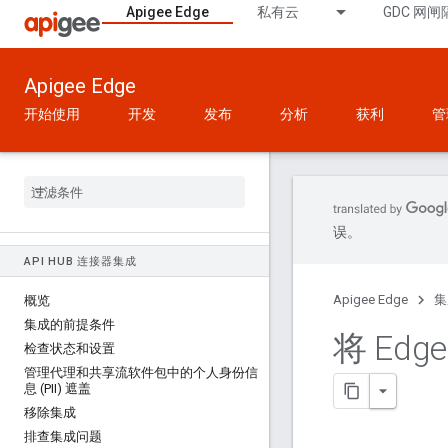
Apigee Edge
私有云
GDC 网闸
Apigee Edge
开始使用
开发
发布
分析
获利
管
误。
API HUB 连接器集成
Apigee Edge
集
概览
集成的前提条件
将 Edge
检查状态和设置
管理代理和共享流软件包中的个人身份信
息 (PII) 遮盖
移除集成
排查集成问题