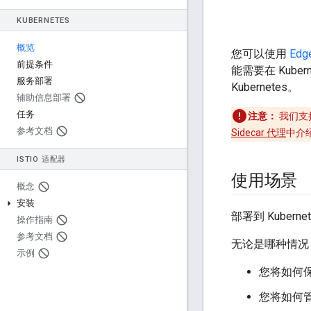
KUBERNETES
概览
您可以使用
Edg
前提条件
能需要在 Kubern
服务部署
Kubernetes。
辅助信息部署
任务
注意：
我们支持使
参考文档
Sidecar 代理
中介
ISTIO 适配器
使用场景
概念
安装
部署到 Kube
操作指南
参考文档
无论是哪种情况
示例
您将如何
您将如何