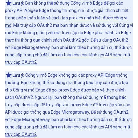
Lưu ý:
Bạn không thể sử dụng Cổng vi mô Edge để gọi các
proxy API Apigee Edge thông thường, như được giải thích chi tiết
trong phần thảo luận về cách tạo
proxies nhận biết được cổng vi
mô
. Mã truy cập OAuth2 mà bạn nhận được và sử dụng với Cổng vi
mô Edge không giống với mã truy cập do Edge phát hành và Edge
thực thi thông qua chính sách OAuthV2 gốc. Để sử dụng OAuth2
với Edge Microgateway, bạn phải làm theo hướng dẫn cụ thể được
cung cấp trong chủ đề
Làm an toàn cho các lệnh gọi API bằng mã
truy cập OAuth2
.
Lưu ý:
Cổng vi mô Edge không gọi các proxy API Edge thông
thường. Bạn không thể sử dụng mã thông báo truy cập được tạo
cho Cổng vi mô Edge để gọi proxy Edge được bảo vệ theo chính
sách OAuthV2. Ngược lại, bạn không thể sử dụng mã thông báo
truy cập được cấp để truy cập vào proxy Edge để truy cập vào các
API được gọi thông qua Edge Microgateway. Để sử dụng OAuth2
với Edge Microgateway, bạn phải làm theo hướng dẫn cụ thể được
cung cấp trong chủ đề
Làm an toàn cho các lệnh gọi API bằng mã
truy cập OAuth2
.