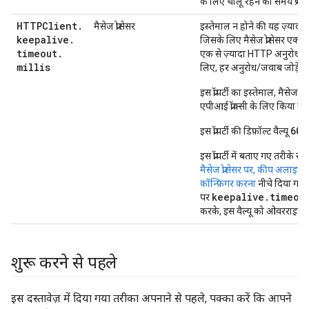
के लिए चालू रहने का समय प्रभाव
HTTPClient
.
मैसेज प्रोसेसर
इस्तेमाल न होने की यह ज़्यादा स
keepalive
.
जिसके लिए मैसेज प्रोसेसर एक ट
timeout
.
एक से ज़्यादा HTTP अनुरोध/रि
millis
लिए, हर अनुरोध/जवाब जोड़े क
इस प्रॉपर्टी का इस्तेमाल, मैसेज प
एपीआई प्रॉक्सी के लिए किया जात
60
इस प्रॉपर्टी की डिफ़ॉल्ट वैल्यू
से
इस प्रॉपर्टी में बताए गए तरीके
मैसेज प्रोसेसर पर, कीप अलाइव
कॉन्फ़िगर करना
नीचे दिया गया 
keepalive.timeou
पर
करके, इस वैल्यू को ओवरराइट 
शुरू करने से पहले
इस दस्तावेज़ में दिया गया तरीका अपनाने से पहले, पक्का करें कि आपने