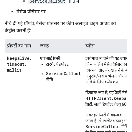
ServiceCallout
नीति में
मैसेज प्रोसेसर पर
नीचे दी गई प्रॉपर्टी, मैसेज प्रोसेसर पर कीप अलाइव टाइम आउट को
कंट्रोल करती हैं:
प्रॉपर्टी का नाम
जगह
ब्यौरा
keepalive
.
एपीआई प्रॉक्सी:
इस्तेमाल न होने की यह ज़्यादा स
timeout
.
टारगेट एंडपॉइंट
जिसके लिए मैसेज प्रोसेसर एक ट
millis
एक नया ब्राउज़र खोलने के बज
ServiceCallout
अनुरोध/जवाब भेजने और पाने 
नीति
जोड़े के लिए कनेक्शन.
डिफ़ॉल्ट रूप से, यह प्रॉपर्टी मैसेज 
HTTPClient.keepali
60
प्रॉपर्टी, जहां डिफ़ॉल्ट वैल्यू
सेक
अगर इस प्रॉपर्टी में बदलाव, टा
जाता है, तो टारगेट एंडपॉइंट या क
ServiceCallout
नीति के