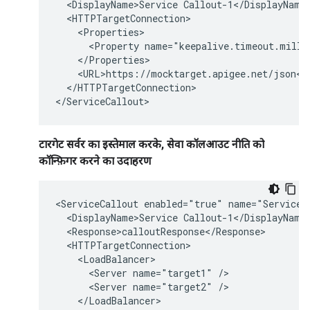
  <DisplayName>Service Callout-1</DisplayName>
  <HTTPTargetConnection>

    <Properties>

      <Property name="keepalive.timeout.millis
    </Properties>

    <URL>https://mocktarget.apigee.net/json</U
  </HTTPTargetConnection>

</ServiceCallout>
टारगेट सर्वर का इस्तेमाल करके, सेवा कॉलआउट नीति को
कॉन्फ़िगर करने का उदाहरण
<ServiceCallout enabled="true" name="Service-C
  <DisplayName>Service Callout-1</DisplayName>
  <Response>calloutResponse</Response>

  <HTTPTargetConnection>

    <LoadBalancer>

      <Server name="target1" />

      <Server name="target2" />

    </LoadBalancer>
