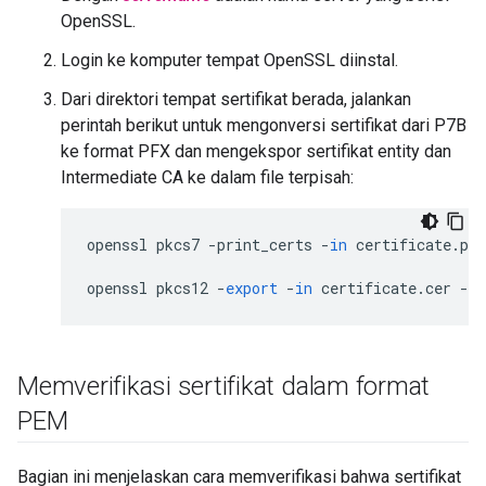
OpenSSL.
Login ke komputer tempat OpenSSL diinstal.
Dari direktori tempat sertifikat berada, jalankan
perintah berikut untuk mengonversi sertifikat dari P7B
ke format PFX dan mengekspor sertifikat entity dan
Intermediate CA ke dalam file terpisah:
openssl
pkcs7
-
print_certs
-
in
certificate
.
p7b
openssl
pkcs12
-
export
-
in
certificate
.
cer
-
in
Memverifikasi sertifikat dalam format
PEM
Bagian ini menjelaskan cara memverifikasi bahwa sertifikat