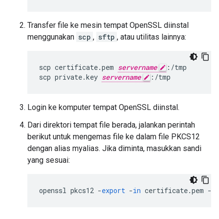
Transfer file ke mesin tempat OpenSSL diinstal
menggunakan
scp
,
sftp
, atau utilitas lainnya:
scp certificate.pem 
servername
:/tmp

scp private.key 
servername
:/tmp
Login ke komputer tempat OpenSSL diinstal.
Dari direktori tempat file berada, jalankan perintah
berikut untuk mengemas file ke dalam file PKCS12
dengan alias myalias. Jika diminta, masukkan sandi
yang sesuai:
openssl
pkcs12
-
export
-
in
certificate
.
pem
-
i