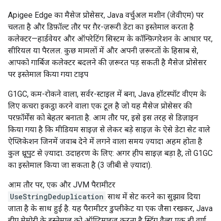
Apigee Edge का मैसेज प्रोसेसर, Java वर्चुअल मशीन (जेवीएम) पर
चलता है और डिफ़ॉल्ट तौर पर गै़र-ज़रूरी डेटा का इस्तेमाल करता है
कलेक्टर—हार्डवेयर और ऑपरेटिंग सिस्टम के कॉन्फ़िगरेशन के आधार पर,
सीरियल या पैरलल. कुछ मामलों में और अपनी ज़रूरतों के हिसाब से,
आपको गार्बिज कलेक्टर बदलने की ज़रूरत पड़ सकती है मैसेज प्रोसेसर
पर इस्तेमाल किया गया टाइप
G1GC, कम-रोकने वाला, सर्वर-स्टाइल में बना, Java हॉटस्पॉट वीएम के
लिए कचरा इकट्ठा करने वाला एक टूल है जो यह मैसेज प्रोसेसर की
परफ़ॉर्मेंस को बेहतर बनाता है. आम तौर पर, इसे इस तरह से डिज़ाइन
किया गया है कि मीडियम साइज़ से लेकर बड़े साइज़ के ऐसे डेटा सेट वाले
ऐप्लिकेशन जिनमें जवाब देने में लगने वाला समय ज़्यादा अहम होता है
कुल थ्रूपुट से ज़्यादा. उदाहरण के लिए: अगर हीप साइज़ बड़ा है, तो G1GC
का इस्तेमाल किया जा सकता है (3 जीबी से ज़्यादा).
आम तौर पर, एक और JVM पैरामीटर
UseStringDeduplication
साथ में सेट करने का सुझाव दिया
जाता है के साथ हुई है. यह पैरामीटर डुप्लीकेट या एक जैसा रखकर, Java
हीप मेमोरी के इस्तेमाल को ऑप्टिमाइज़ करता है स्ट्रिंग वैल्यू एक ही वर्ण