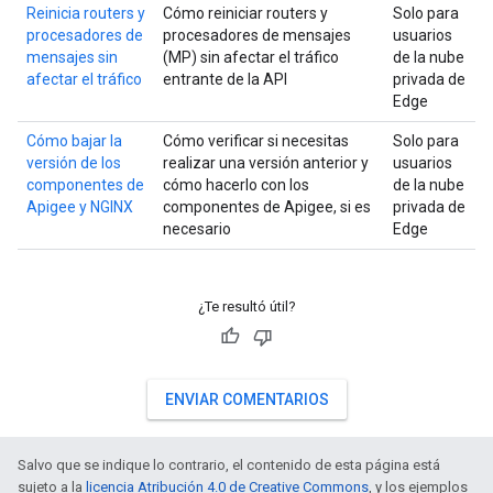
Reinicia routers y
Cómo reiniciar routers y
Solo para
procesadores de
procesadores de mensajes
usuarios
mensajes sin
(MP) sin afectar el tráfico
de la nube
afectar el tráfico
entrante de la API
privada de
Edge
Cómo bajar la
Cómo verificar si necesitas
Solo para
versión de los
realizar una versión anterior y
usuarios
componentes de
cómo hacerlo con los
de la nube
Apigee y NGINX
componentes de Apigee, si es
privada de
necesario
Edge
¿Te resultó útil?
ENVIAR COMENTARIOS
Salvo que se indique lo contrario, el contenido de esta página está
sujeto a la
licencia Atribución 4.0 de Creative Commons
, y los ejemplos