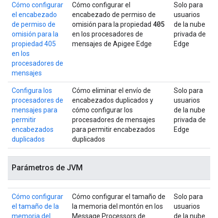
Cómo configurar
Cómo configurar el
Solo para
el encabezado
encabezado de permiso de
usuarios
405
de permiso de
omisión para la propiedad
de la nube
omisión para la
en los procesadores de
privada de
propiedad 405
mensajes de Apigee Edge
Edge
en los
procesadores de
mensajes
Configura los
Cómo eliminar el envío de
Solo para
procesadores de
encabezados duplicados y
usuarios
mensajes para
cómo configurar los
de la nube
permitir
procesadores de mensajes
privada de
encabezados
para permitir encabezados
Edge
duplicados
duplicados
Parámetros de JVM
Cómo configurar
Cómo configurar el tamaño de
Solo para
el tamaño de la
la memoria del montón en los
usuarios
memoria del
Message Processors de
de la nube