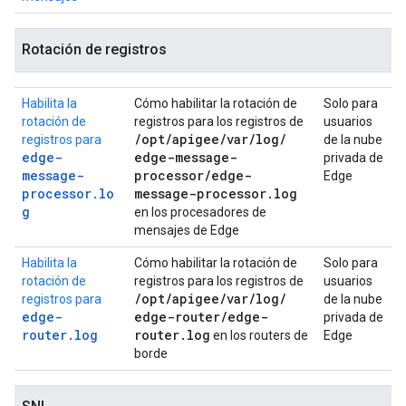
Rotación de registros
Habilita la
Cómo habilitar la rotación de
Solo para
rotación de
registros para los registros de
usuarios
/
opt
/
apigee
/
var
/
log
/
registros para
de la nube
edge-
edge-message-
privada de
message-
processor
/
edge-
Edge
processor.lo
message-processor
.
log
g
en los procesadores de
mensajes de Edge
Habilita la
Cómo habilitar la rotación de
Solo para
rotación de
registros para los registros de
usuarios
/
opt
/
apigee
/
var
/
log
/
registros para
de la nube
edge-
edge-router
/
edge-
privada de
router.log
router
.
log
en los routers de
Edge
borde