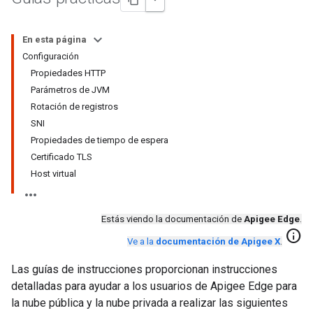
En esta página
Configuración
Propiedades HTTP
Parámetros de JVM
Rotación de registros
SNI
Propiedades de tiempo de espera
Certificado TLS
Host virtual
Estás viendo la documentación de
Apigee Edge
.
info
Ve a la
documentación de Apigee X
.
Las guías de instrucciones proporcionan instrucciones
detalladas para ayudar a los usuarios de Apigee Edge para
la nube pública y la nube privada a realizar las siguientes