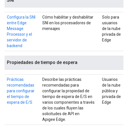
SNI
Configura la SNI
Cómo habilitar y deshabilitar
Solo para
entre Edge
SNI en los procesadores de
usuarios
Message
mensajes
de la nube
Processor y el
privada de
servidor de
Edge
backend
Propiedades de tiempo de espera
Prácticas
Describe las prácticas
Usuarios
recomendadas
recomendadas para
de la nube
para configurar
configurar la propiedad de
pública y
el tiempo de
tiempo de espera de E/S en
privada de
espera de E/S
varios componentes a través
Edge
de los cuales fluyen las
solicitudes de API en
Apigee Edge.