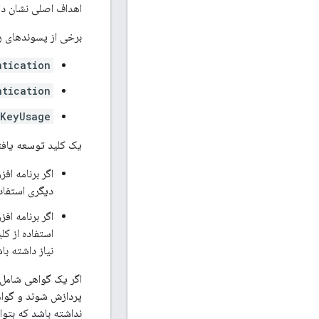
اهداف اصلی نشان دا
برخی از پسوندهای را
ntication
ntication
dKeyUsage
یک کلید توسعه یافت
اگر برنامه اف
دیگری استفاده 
اگر برنامه اف
استفاده از ک
نیاز داشته 
اگر یک گواهی شامل ف
پردازش شوند و گواه
نداشته باشد که بتوا