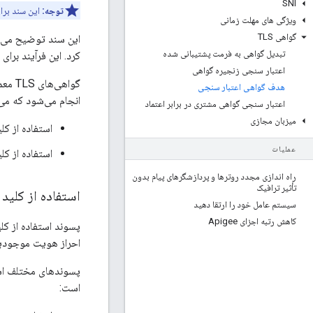
SNI
توجه:
این سند برای کاربران Edge Public و 
ویژگی های مهلت زمانی
گواهی TLS
این سند توضیح می د
تبدیل گواهی به فرمت پشتیبانی شده
کرد. این فرآیند برای اعتبارسنجی به OpenSSL متکی است و در هر
اعتبار سنجی زنجیره گواهی
گواهی
هدف گواهی اعتبار سنجی
انجام می‌شود که می
اعتبار سنجی گواهی مشتری در برابر اعتماد
میزبان مجازی
استفاده از کلی
عملیات
استفاده از کل
راه اندازی مجدد روترها و پردازشگرهای پیام بدون
تأثیر ترافیک
استفاده از کلید
سیستم عامل خود را ارتقا دهید
کاهش رتبه اجزای Apigee
پسوند استفاده از کل
احراز هویت موجودیت
است: