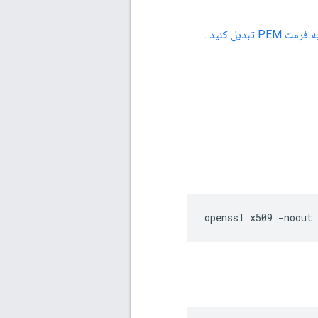
PE تبدیل کنید
.
openssl x509 -noout 