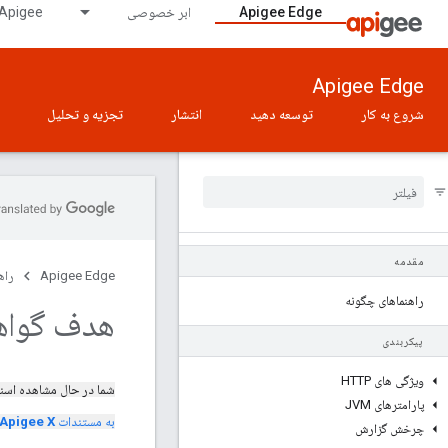
Apigee Edge
ابر خصوصی
Apigee در GDC دارای شکاف هوای
Apigee Edge
شروع به کار
توسعه دهید
انتشار
تجزیه و تحلیل
مقدمه
Apigee Edge
راه
راهنماهای چگونه
هدف گواه
پیکربندی
ویژگی های HTTP
شما در حال مشاهده اسن
پارامترهای JVM
به مستندات
Apigee X
چرخش گزارش