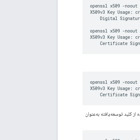
openssl x509 -noout 
X509v3 Key Usage: cr
    Digital Signatur
openssl x509 -noout 
X509v3 Key Usage: cr
    Certificate Sig
openssl x509 -noout 
X509v3 Key Usage: cr
    Certificate Sig
 از کلید توسعه‌یافته به‌عنوان