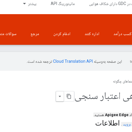
ی
مانیتورینگ API
بیشتر
کسب درآمد
اداره کنند
ادغام کردن
مرجع
سوالات متد
این صفحه به‌وسیله
ترجمه شده است.
نماهای چگونه
ی اعتبار سنجی
اد
Apigee Edge
هستید.
اطلاعات
بروید
.