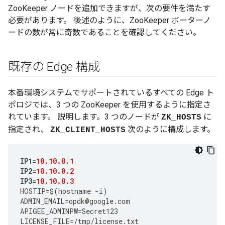
ZooKeeper ノードを追加できますが、次の要件を満たす
必要があります。 後述のように、ZooKeeper ボーターノ
ードの数が常に奇数であることを確認してください。
既存の Edge 構成
本番環境システムでサポートされているすべての Edge ト
ポロジでは、3 つの ZooKeeper を使用するように指定さ
れています。 説明します。3 つのノードが
に
ZK_HOSTS
指定され、
次のように構成します。
ZK_CLIENT_HOSTS
IP1
=
10.10.0.1
IP2
=
10.10.0.2
IP3
=
10.10.0.3
HOSTIP
=
$
(
hostname
-
i
)
ADMIN_EMAIL
=
opdk
@
google
.
com
APIGEE_ADMINPW
=
Secret123
LICENSE_FILE
=
/tmp/license.txt 