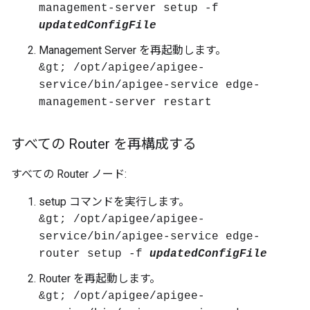
management-server setup -f
updatedConfigFile
Management Server を再起動します。
&gt; /opt/apigee/apigee-
service/bin/apigee-service edge-
management-server restart
すべての Router を再構成する
すべての Router ノード:
setup コマンドを実行します。
&gt; /opt/apigee/apigee-
service/bin/apigee-service edge-
router setup -f
updatedConfigFile
Router を再起動します。
&gt; /opt/apigee/apigee-