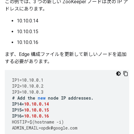
この例では、3 つの新しい ZooKeeper ノードは次の IP ア
ドレスにあります。
10.10.0.14
10.10.0.15
10.10.0.16
まず、Edge 構成ファイルを更新して新しいノードを追加
する必要があります。
IP1
=
10.10.0.1
IP2
=
10.10.0.2
IP3
=
10.10.0.3
#
Add
the
new
node
IP
addresses
.
IP14
=
10.10.0.14
IP15
=
10.10.0.15
IP16
=
10.10.0.16
HOSTIP
=
$
(
hostname
-
i
)
ADMIN_EMAIL
=
opdk
@
google
.
com
...