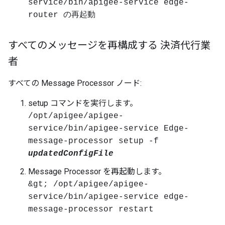
service/bin/apigee-service edge-
router の再起動
すべてのメッセージを再構成する 決済代行業
者
すべての Message Processor ノード:
setup コマンドを実行します。
/opt/apigee/apigee-
service/bin/apigee-service Edge-
message-processor setup -f
updatedConfigFile
Message Processor を再起動します。
&gt; /opt/apigee/apigee-
service/bin/apigee-service edge-
message-processor restart