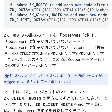
#
Update
ZK_HOSTS
to
add
each
new
node
after
an
ZK_HOSTS
=
"$IP1 $IP2 $IP3 
$IP14 $IP15 $IP16:obser
#
Update
ZK_Client_HOSTS
to
add
each
new
node
a
ZK_CLIENT_HOSTS
=
"$IP1 $IP2 $IP3 
$IP14 $IP15 $IP1
の最後のノードを 「:observer」修飾子。
ZK_HOSTS
「:observer」修飾子が付いていないノードは
「:observer」修飾子が付いていない 「voters」。「投票
者」の人数は奇数である必要があります必要があります。
したがって、この例では 5 つの ZooKeeper ボーターと 1
つのオブザーバーがあります。
注:
3 つのオブザーバーと 3 つのボーターを構成できますが、
Apigee では、 5 人の使用を推奨しています
ノードは、同じプロジェクトの
と
ZK_HOSTS
の両方に必ず追加してください。 で
ZK_CLIENT_HOSTS
きます。ただし、
を設定する際に
ZK_CLIENT_HOSTS
は、「:observer」修飾子を省略してください。