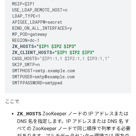
MSIP
=
$IP1
USE_LDAP_REMOTE_HOST
=
n
LDAP_TYPE
=
1
APIGEE_LDAPPW
=
secret
BIND_ON_ALL_INTERFACES
=
y
MP_POD
=
gateway
REGION
=
dc
-
1
ZK_HOSTS
=
"$IP1 $IP2 $IP3"
ZK_CLIENT_HOSTS
=
"$IP1 $IP2 $IP3"
CASS_HOSTS
=
"$IP1:1,1 $IP2:1,1 $IP3:1,1"
SKIP_SMTP
=
n
SMTPHOST
=
smtp
.
example
.
com
SMTPUSER
=
smtp
@
example
.
com
SMTPPASSWORD
=
smtppwd
ここで
ZooKeeper ノードの IP アドレスまたは
ZK_HOSTS
DNS 名を指定します。IP アドレスまたは DNS 名 す
べての ZooKeeper ノードで同じ順序で列挙する必要
があります。マルチデータセンター環境では 両方の