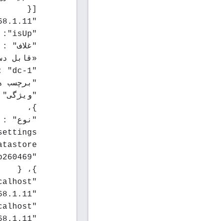
[{
"InternalIP" : "192.168.1.11"،
"isUp": درست است،
"غلاف" :
«قابل دس
"region": "dc-1"،
"برچسب ه
"ویژگی" 
}،
ettings"
store" ],
"uUID" : "d4bc87c6-2baf-4575-98aa-88c37b260469"
}، {
"externalHostName" : "localhost",
"externalIP" : "192.168.1.11"،
"internalHostName" : "localhost",
"InternalIP" : "192.168.1.11"،