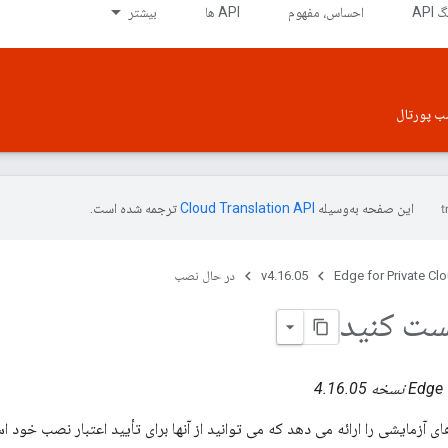
API
احساس، مفهوم
API ها
بیشتر
ب پورتال
این صفحه به‌وسیله
ترجمه شده است.
Edge for Private Cl
v4.16.05
در حال نصب
ست کنید
ه 4.16.05