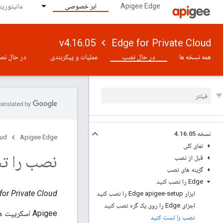
Apigee Edge
ابر خصوصی
مانیتورینگ 
v4.16.05
Edge for Private Cloud
همه نسخه ها
در حال نصب
عملیات و پیکربندی
در حال نص
نسخه 4
05
.
16
.
oud
Apigee Edge
نمای کلی
نصب را ت
قبل از نصب
گزینه های نصب
Edge را نصب کنید
Edge for Private Cloud نسخ
ابزار Edge apigee-setup را نصب کنید
اجزای Edge را روی یک گره نصب کنید
Apigee اسکریپت های آزمایشی را ارائه می دهد که می توانید از آنها برای تأیید اعتبار نصب خود استفاده کنید.
نصب را تست کنید