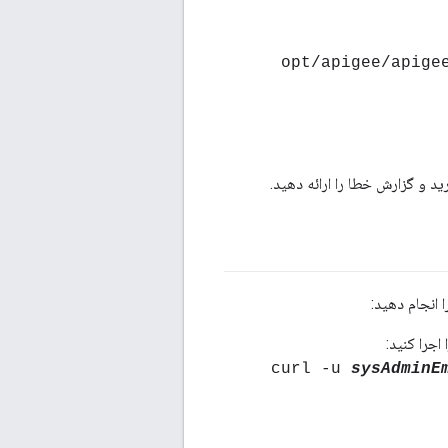
> /opt/apigee/api
د و گزارش خطا را ارائه دهید.
sysAdminE