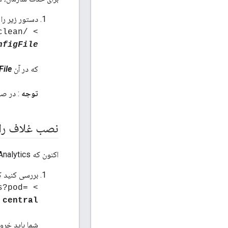
دستور زیر را ا
clean
nfigFile
که در آن
File
توجه
: در صو
نصب غلاف را ت
اکنون که Apigee Analytics را نصب کرده اید، توصیه می شود اعتبارسنجی اساسی اما مهم زیر را انجام دهید:
بررسی کنید که سرور مدیریت در POD مر
s?pod=
> curl -u
central
شما باید خروج