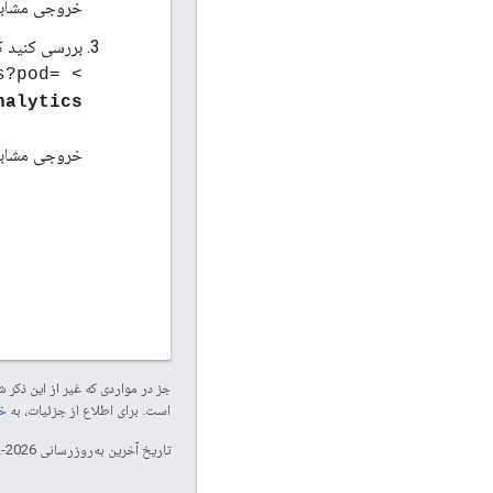
خروجی مشابه پ
بررسی کنید که Postgres در POD تجزیه و تحلیل است. در مدیریت سرور، دستور CURL ز
s?pod=
> curl -u
nalytics
خروجی مشابه پاد مرکزی ا
جز در مواردی که غیر از این ذک
است. برای اطلاع از جزئیات، به
خطم
تاریخ آخرین به‌روزرسانی 2026-02-03 به‌وقت ساعت هماهنگ جهانی.