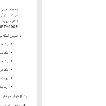
به طور پیش‌ف
می‌کند. اگر آ
تنظیم پورت وا
ORT=9000
سپس اسکریپت 
یک سازمان
یک محی
یک هاس
یک پرو
پروکسی SmartDocs را 
آزمایش
یک آزمایش موفقیت آمیز پاسخ TP 20X
برای حذف سازمان، 