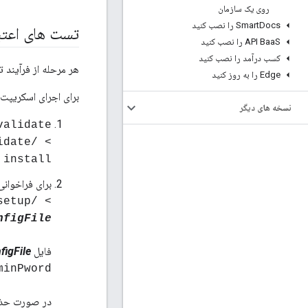
روی یک سازمان
Docs را نصب کنید
Smart
تست های اعتبا
S را نصب کنید
API Baa
کسب درآمد را نصب کنید
هر مرحله از فرآیند تست اعتبار سنجی یک 
Edge را به روز کنید
برای اجرای اسکریپت
نسخه های دیگر
-validate
idate
install
برای فراخوانی اسکریپت ها
setup
nfigFile
فایل
figFile
minPword
در صورت حذف،