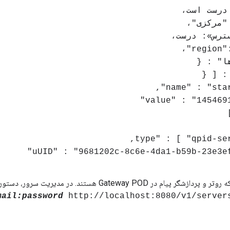
 "مرکزی"،
ترس»: درست،
ا" : {
: [ {
م در Gateway POD هستند. در مدیریت سرور، دستور CURL زیر را اجرا کنید:
mail:password
http://localhost:8080/v1/server