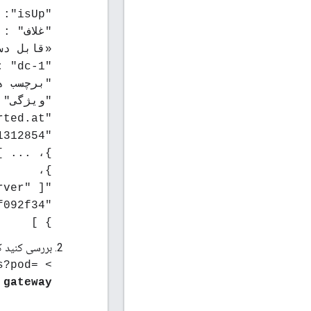
"isUp": درست است،
"غلاف" :
«قابل دس
"region": "dc-1"،
"برچسب ه
"ویژگی" 
"name" : "started.at",
"value" : "1454691312854"
}، ... ]
}،
"type" : [ "qpid-server" ],
"uUID" : "9681202c-8c6e-4da1-b59b-23e3ef092f34"
} ]
بررسی کنید که روتر و پردازشگر پیا
s?pod=
> curl -u
gateway