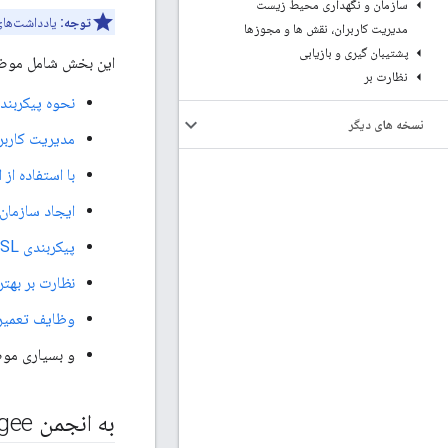
سازمان و نگهداری محیط زیست
توجه:
یادداشت‌های 
مدیریت کاربران، نقش ها و مجوزها
پشتیبان گیری و بازیابی
این بخش شامل موضو
نظارت بر
نحوه پیکربندی ge
نسخه های دیگر
مدیریت کاربر
با استفاده از ابزار minapi.sh
ایجاد سازمان
پیکربندی TLS/SSL برای Edge On Premises
نظارت بر بهت
وظایف تعمیر 
و بسیاری مو
به انجمن Apigee دسترسی پیدا کنید