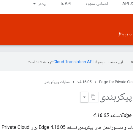
API
احساس، مفهوم
API ها
بیشتر
ب پورتال
این صفحه به‌وسیله
ترجمه شده است.
Edge for Private Cl
v4.16.05
عملیات و پیکربندی
پیکربندی
ه 4.16.05
مل های پیکربندی نسخه 4.16.05 Edge برای Private Cloud است.